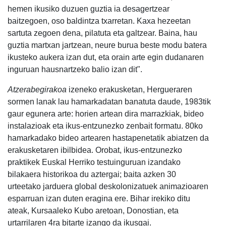
hemen ikusiko duzuen guztia ia desagertzear
baitzegoen, oso baldintza txarretan. Kaxa hezeetan
sartuta zegoen dena, pilatuta eta galtzear. Baina, hau
guztia martxan jartzean, neure burua beste modu batera
ikusteko aukera izan dut, eta orain arte egin dudanaren
inguruan hausnartzeko balio izan dit".
Atzerabegirakoa
izeneko erakusketan, Hergueraren
sormen lanak lau hamarkadatan banatuta daude, 1983tik
gaur egunera arte: horien artean dira marrazkiak, bideo
instalazioak eta ikus-entzunezko zenbait formatu. 80ko
hamarkadako bideo artearen hastapenetatik abiatzen da
erakusketaren ibilbidea. Orobat, ikus-entzunezko
praktikek Euskal Herriko testuinguruan izandako
bilakaera historikoa du aztergai; baita azken 30
urteetako jarduera global deskolonizatuek animazioaren
esparruan izan duten eragina ere. Bihar irekiko ditu
ateak, Kursaaleko Kubo aretoan, Donostian, eta
urtarrilaren 4ra bitarte izango da ikusgai.