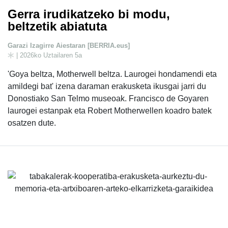
Gerra irudikatzeko bi modu,
beltzetik abiatuta
Garazi Izagirre Aiestaran [BERRIA.eus]
| 2026ko Uztailaren 5a
'Goya beltza, Motherwell beltza. Laurogei hondamendi eta
amildegi bat' izena daraman erakusketa ikusgai jarri du
Donostiako San Telmo museoak. Francisco de Goyaren
laurogei estanpak eta Robert Motherwellen koadro batek
osatzen dute.