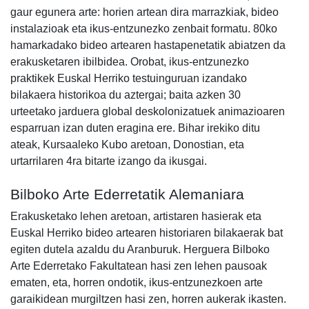
gaur egunera arte: horien artean dira marrazkiak, bideo
instalazioak eta ikus-entzunezko zenbait formatu. 80ko
hamarkadako bideo artearen hastapenetatik abiatzen da
erakusketaren ibilbidea. Orobat, ikus-entzunezko
praktikek Euskal Herriko testuinguruan izandako
bilakaera historikoa du aztergai; baita azken 30
urteetako jarduera global deskolonizatuek animazioaren
esparruan izan duten eragina ere. Bihar irekiko ditu
ateak, Kursaaleko Kubo aretoan, Donostian, eta
urtarrilaren 4ra bitarte izango da ikusgai.
Bilboko Arte Ederretatik Alemaniara
Erakusketako lehen aretoan, artistaren hasierak eta
Euskal Herriko bideo artearen historiaren bilakaerak bat
egiten dutela azaldu du Aranburuk. Herguera Bilboko
Arte Ederretako Fakultatean hasi zen lehen pausoak
ematen, eta, horren ondotik, ikus-entzunezkoen arte
garaikidean murgiltzen hasi zen, horren aukerak ikasten.