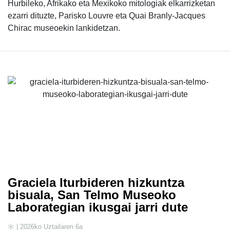
Hurbileko, Afrikako eta Mexikoko mitologiak elkarrizketan
ezarri dituzte, Parisko Louvre eta Quai Branly-Jacques
Chirac museoekin lankidetzan.
Graciela Iturbideren hizkuntza
bisuala, San Telmo Museoko
Laborategian ikusgai jarri dute
| 2026ko Uztailaren 6a