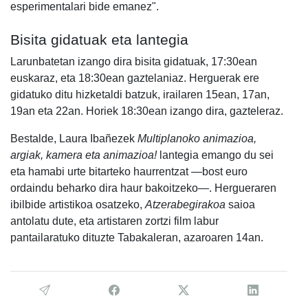
esperimentalari bide emanez".
Bisita gidatuak eta lantegia
Larunbatetan izango dira bisita gidatuak, 17:30ean
euskaraz, eta 18:30ean gaztelaniaz. Herguerak ere
gidatuko ditu hizketaldi batzuk, irailaren 15ean, 17an,
19an eta 22an. Horiek 18:30ean izango dira, gazteleraz.
Bestalde, Laura Ibañezek
Multiplanoko animazioa,
argiak, kamera eta animazioa!
lantegia emango du sei
eta hamabi urte bitarteko haurrentzat —bost euro
ordaindu beharko dira haur bakoitzeko—. Hergueraren
ibilbide artistikoa osatzeko,
Atzerabegirakoa
saioa
antolatu dute, eta artistaren zortzi film labur
pantailaratuko dituzte Tabakaleran, azaroaren 14an.