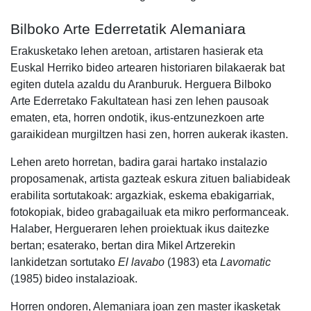
Bilboko Arte Ederretatik Alemaniara
Erakusketako lehen aretoan, artistaren hasierak eta
Euskal Herriko bideo artearen historiaren bilakaerak bat
egiten dutela azaldu du Aranburuk. Herguera Bilboko
Arte Ederretako Fakultatean hasi zen lehen pausoak
ematen, eta, horren ondotik, ikus-entzunezkoen arte
garaikidean murgiltzen hasi zen, horren aukerak ikasten.
Lehen areto horretan, badira garai hartako instalazio
proposamenak, artista gazteak eskura zituen baliabideak
erabilita sortutakoak: argazkiak, eskema ebakigarriak,
fotokopiak, bideo grabagailuak eta mikro performanceak.
Halaber, Hergueraren lehen proiektuak ikus daitezke
bertan; esaterako, bertan dira Mikel Artzerekin
lankidetzan sortutako
El lavabo
(1983) eta
Lavomatic
(1985) bideo instalazioak.
Horren ondoren, Alemaniara joan zen master ikasketak