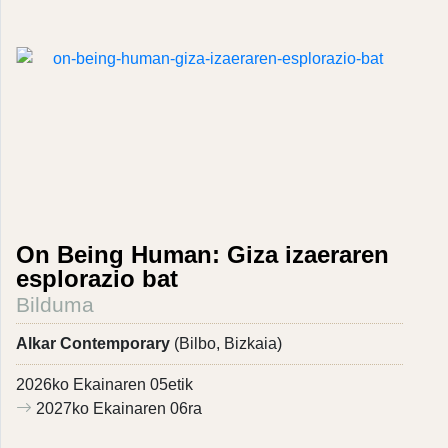
On Being Human: Giza izaeraren
esplorazio bat
Bilduma
Alkar Contemporary
(Bilbo, Bizkaia)
2026ko Ekainaren 05etik
2027ko Ekainaren 06ra