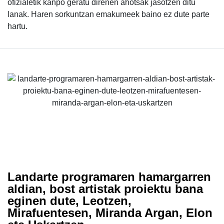
ofizialetik kanpo geratu direnen ahotsak jasotzen ditu
lanak. Haren sorkuntzan emakumeek baino ez dute parte
hartu.
Landarte programaren hamargarren
aldian, bost artistak proiektu bana
eginen dute, Leotzen,
Mirafuentesen, Miranda Argan, Elon