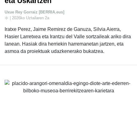
eta Uskartzen
Uxue Rey Gorraiz [BERRIA.eus]
| 2026ko Uztailaren 2a
Iratxe Perez, Jaime Remirez de Ganuza, Silvia Aierra,
Hasier Larretxea eta Irantzu del Valle sortzaileak ariko dira
lanean. Hasiak dira herriekin harremanetan jartzen, eta
asmoa da proiektuak udazkenerako bukatzea.