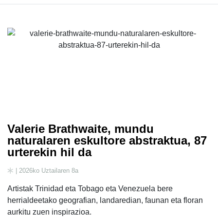
Valerie Brathwaite, mundu
naturalaren eskultore abstraktua, 87
urterekin hil da
| 2026ko Uztailaren 8a
Artistak Trinidad eta Tobago eta Venezuela bere
herrialdeetako geografian, landaredian, faunan eta floran
aurkitu zuen inspirazioa.