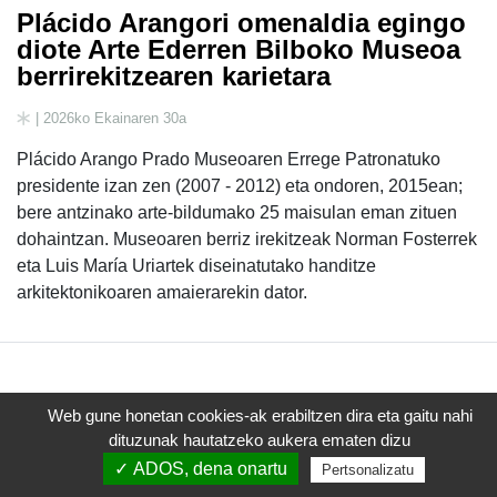
Plácido Arangori omenaldia egingo
diote Arte Ederren Bilboko Museoa
berrirekitzearen karietara
| 2026ko Ekainaren 30a
Plácido Arango Prado Museoaren Errege Patronatuko
presidente izan zen (2007 - 2012) eta ondoren, 2015ean;
bere antzinako arte-bildumako 25 maisulan eman zituen
dohaintzan. Museoaren berriz irekitzeak Norman Fosterrek
eta Luis María Uriartek diseinatutako handitze
arkitektonikoaren amaierarekin dator.
Web gune honetan cookies-ak erabiltzen dira eta gaitu nahi
(current)
«
1
2
3
4
...
»
dituzunak hautatzeko aukera ematen dizu
✓ ADOS, dena onartu
Pertsonalizatu