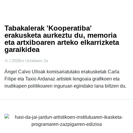
Tabakalerak 'Kooperatiba'
erakusketa aurkeztu du, memoria
eta artxiboaren arteko elkarrizketa
garaikidea
| 2026ko Uztailaren 2a
Ángel Calvo Ulloak komisariatutako erakusketak Carla
Filipe eta Taxio Ardanaz artistek lengoaia grafikoen eta
irudikapen politikoaren inguruan egindako lana biltzen du.