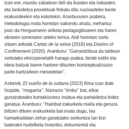
Izan ere, mundu zabalean ibili da ikasten eta irakasten,
eta lankidetza proiektuak finkatu ditu nazioarteko beste
erakundeekin eta eskolekin. Aranbururen arabera,
metodologia mota horretan sakondu ahala, mehartuz
joan da Hergueraren ariketa pedagogikoaren eta haren
obraren sorreraren arteko lerroa. Aldi horretan sortu
zituen artistak
Cartas de la selva
(2018) eta
Diaries of
Confinement
(2020). Aranburu: "Garrantzitsua da taldean
sortutako ekoizpenetatik harago joatea, beste estilo eta
ideia batzuk barne hartzen dituzten kontzeptualizazio
parte-hartzaileen mesedetan".
Azkenik,
El sueño de la sultana
(2023) filma izan dute
hizpide, "mugarria". Narrazio "trinko" bat, elkar
gurutzatutako kontakizunez osatua eta partaidetza bidez
garatua. Aranburu: "Hainbat irakurketa maila eta geruza
biltzen dituen erakusketa bat osatu dugu, lau
hamarkadatan zehar garatutako sorkuntza lan bizi
baterako hurbilketa historiko, dokumental eta