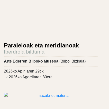
Paraleloak eta meridianoak
Iberdrola bilduma
Arte Ederren Bilboko Museoa
(Bilbo, Bizkaia)
2026ko Apirilaren 29tik
2026ko Agorrilaren 30era