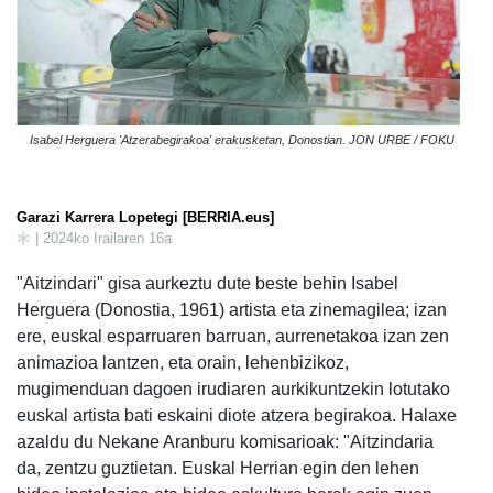
Isabel Herguera 'Atzerabegirakoa' erakusketan, Donostian. JON URBE / FOKU
Garazi Karrera Lopetegi [BERRIA.eus]
| 2024ko Irailaren 16a
"Aitzindari" gisa aurkeztu dute beste behin Isabel
Herguera (Donostia, 1961) artista eta zinemagilea; izan
ere, euskal esparruaren barruan, aurrenetakoa izan zen
animazioa lantzen, eta orain, lehenbizikoz,
mugimenduan dagoen irudiaren aurkikuntzekin lotutako
euskal artista bati eskaini diote atzera begirakoa. Halaxe
azaldu du Nekane Aranburu komisarioak: "Aitzindaria
da, zentzu guztietan. Euskal Herrian egin den lehen