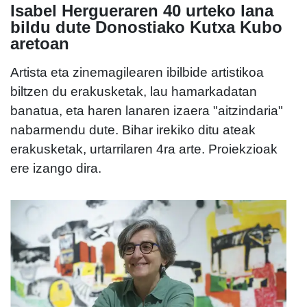
Isabel Hergueraren 40 urteko lana
bildu dute Donostiako Kutxa Kubo
aretoan
Artista eta zinemagilearen ibilbide artistikoa
biltzen du erakusketak, lau hamarkadatan
banatua, eta haren lanaren izaera "aitzindaria"
nabarmendu dute. Bihar irekiko ditu ateak
erakusketak, urtarrilaren 4ra arte. Proiekzioak
ere izango dira.