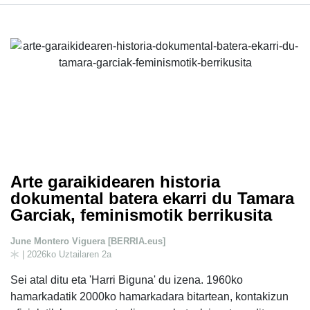
Arte garaikidearen historia
dokumental batera ekarri du Tamara
Garciak, feminismotik berrikusita
June Montero Viguera [BERRIA.eus]
| 2026ko Uztailaren 2a
Sei atal ditu eta 'Harri Biguna' du izena. 1960ko
hamarkadatik 2000ko hamarkadara bitartean, kontakizun