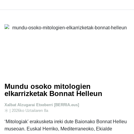
Mundu osoko mitologien
elkarrizketak Bonnat Helleun
Xalbat Alzugarai Etxeberri [BERRIA.eus]
| 2026ko Uztailaren 8a
‘Mitologiak' erakusketa ireki dute Baionako Bonnat Helleu
museoan. Euskal Herriko, Mediterraneoko, Ekialde