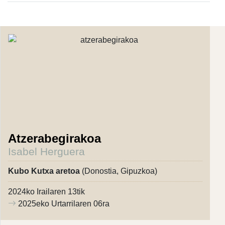
Atzerabegirakoa
Isabel Herguera
Kubo Kutxa aretoa
(Donostia, Gipuzkoa)
2024ko Irailaren 13tik
2025eko Urtarrilaren 06ra