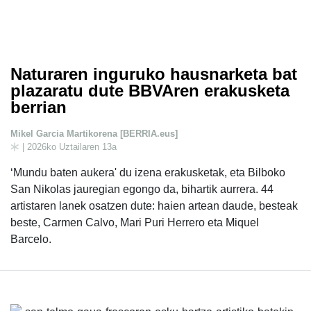
Naturaren inguruko hausnarketa bat
plazaratu dute BBVAren erakusketa
berrian
Mikel Garcia Martikorena [BERRIA.eus]
| 2026ko Uztailaren 13a
‘Mundu baten aukera' du izena erakusketak, eta Bilboko
San Nikolas jauregian egongo da, bihartik aurrera. 44
artistaren lanek osatzen dute: haien artean daude, besteak
beste, Carmen Calvo, Mari Puri Herrero eta Miquel
Barcelo.