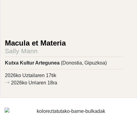
Macula et Materia
Sally Mann
Kutxa Kultur Artegunea
(Donostia, Gipuzkoa)
2026ko Uztailaren 17tik
2026ko Urriaren 18ra