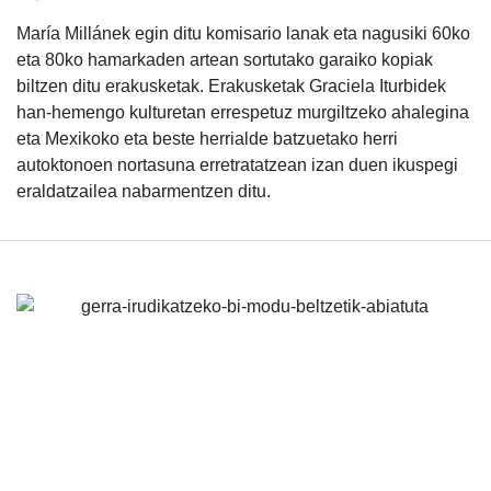
María Millánek egin ditu komisario lanak eta nagusiki 60ko
eta 80ko hamarkaden artean sortutako garaiko kopiak
biltzen ditu erakusketak. Erakusketak Graciela Iturbidek
han-hemengo kulturetan errespetuz murgiltzeko ahalegina
eta Mexikoko eta beste herrialde batzuetako herri
autoktonoen nortasuna erretratatzean izan duen ikuspegi
eraldatzailea nabarmentzen ditu.