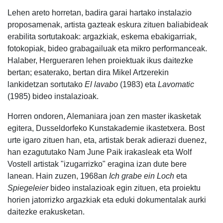
Lehen areto horretan, badira garai hartako instalazio
proposamenak, artista gazteak eskura zituen baliabideak
erabilita sortutakoak: argazkiak, eskema ebakigarriak,
fotokopiak, bideo grabagailuak eta mikro performanceak.
Halaber, Hergueraren lehen proiektuak ikus daitezke
bertan; esaterako, bertan dira Mikel Artzerekin
lankidetzan sortutako
El lavabo
(1983) eta
Lavomatic
(1985) bideo instalazioak.
Horren ondoren, Alemaniara joan zen master ikasketak
egitera, Dusseldorfeko Kunstakademie ikastetxera. Bost
urte igaro zituen han, eta, artistak berak adierazi duenez,
han ezagututako Nam June Paik irakasleak eta Wolf
Vostell artistak "izugarrizko" eragina izan dute bere
lanean. Hain zuzen, 1968an
Ich grabe ein Loch
eta
Spiegeleier
bideo instalazioak egin zituen, eta proiektu
horien jatorrizko argazkiak eta eduki dokumentalak aurki
daitezke erakusketan.