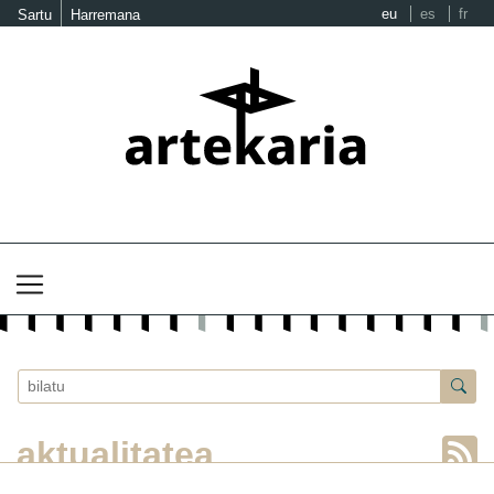
eu
es
fr
Sartu
Harremana
aktualitatea