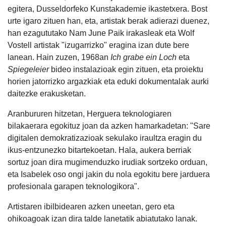
egitera, Dusseldorfeko Kunstakademie ikastetxera. Bost
urte igaro zituen han, eta, artistak berak adierazi duenez,
han ezagututako Nam June Paik irakasleak eta Wolf
Vostell artistak "izugarrizko" eragina izan dute bere
lanean. Hain zuzen, 1968an
Ich grabe ein Loch
eta
Spiegeleier
bideo instalazioak egin zituen, eta proiektu
horien jatorrizko argazkiak eta eduki dokumentalak aurki
daitezke erakusketan.
Aranbururen hitzetan, Herguera teknologiaren
bilakaerara egokituz joan da azken hamarkadetan: "Sare
digitalen demokratizazioak sekulako iraultza eragin du
ikus-entzunezko bitartekoetan. Hala, aukera berriak
sortuz joan dira mugimenduzko irudiak sortzeko orduan,
eta Isabelek oso ongi jakin du nola egokitu bere jarduera
profesionala garapen teknologikora".
Artistaren ibilbidearen azken uneetan, gero eta
ohikoagoak izan dira talde lanetatik abiatutako lanak.