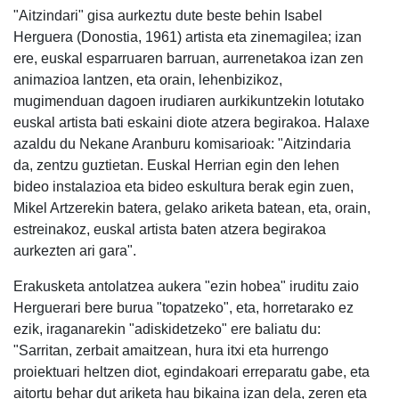
"Aitzindari" gisa aurkeztu dute beste behin Isabel
Herguera (Donostia, 1961) artista eta zinemagilea; izan
ere, euskal esparruaren barruan, aurrenetakoa izan zen
animazioa lantzen, eta orain, lehenbizikoz,
mugimenduan dagoen irudiaren aurkikuntzekin lotutako
euskal artista bati eskaini diote atzera begirakoa. Halaxe
azaldu du Nekane Aranburu komisarioak: "Aitzindaria
da, zentzu guztietan. Euskal Herrian egin den lehen
bideo instalazioa eta bideo eskultura berak egin zuen,
Mikel Artzerekin batera, gelako ariketa batean, eta, orain,
estreinakoz, euskal artista baten atzera begirakoa
aurkezten ari gara".
Erakusketa antolatzea aukera "ezin hobea" iruditu zaio
Herguerari bere burua "topatzeko", eta, horretarako ez
ezik, iraganarekin "adiskidetzeko" ere baliatu du:
"Sarritan, zerbait amaitzean, hura itxi eta hurrengo
proiektuari heltzen diot, egindakoari erreparatu gabe, eta
aitortu behar dut ariketa hau bikaina izan dela, zeren eta