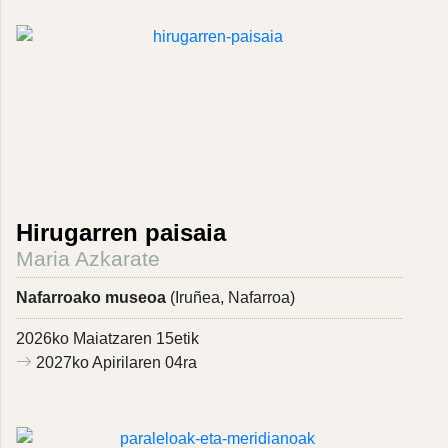
Hirugarren paisaia
Maria Azkarate
Nafarroako museoa
(Iruñea, Nafarroa)
2026ko Maiatzaren 15etik
2027ko Apirilaren 04ra