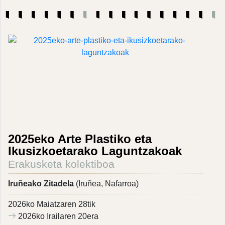
2025eko Arte Plastiko eta
Ikusizkoetarako Laguntzakoak
Erakusketa kolektiboa
Iruñeako Zitadela
(Iruñea, Nafarroa)
2026ko Maiatzaren 28tik
2026ko Irailaren 20era