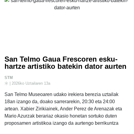
San Telmo Gaua Frescoren esku-
hartze artistiko batekin dator aurten
STM
| 2026ko Uztailaren 13a
San Telmo Museoaren udako irekiera berezia uztailak
18an izango da, doako sarrerarekin, 20:30 eta 24:00
artean. Xabier Zirikiainek, Ander Perez de Arenazak eta
Mario Azurzak berariaz okasio honetan sortuko duten
proposamen artistikoa izango da aurtengo berrikuntza