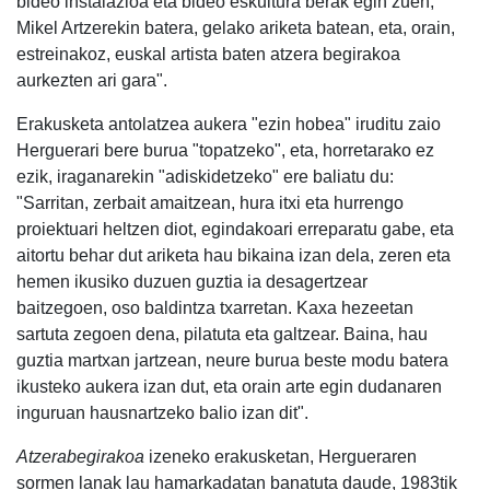
bideo instalazioa eta bideo eskultura berak egin zuen,
Mikel Artzerekin batera, gelako ariketa batean, eta, orain,
estreinakoz, euskal artista baten atzera begirakoa
aurkezten ari gara".
Erakusketa antolatzea aukera "ezin hobea" iruditu zaio
Herguerari bere burua "topatzeko", eta, horretarako ez
ezik, iraganarekin "adiskidetzeko" ere baliatu du:
"Sarritan, zerbait amaitzean, hura itxi eta hurrengo
proiektuari heltzen diot, egindakoari erreparatu gabe, eta
aitortu behar dut ariketa hau bikaina izan dela, zeren eta
hemen ikusiko duzuen guztia ia desagertzear
baitzegoen, oso baldintza txarretan. Kaxa hezeetan
sartuta zegoen dena, pilatuta eta galtzear. Baina, hau
guztia martxan jartzean, neure burua beste modu batera
ikusteko aukera izan dut, eta orain arte egin dudanaren
inguruan hausnartzeko balio izan dit".
Atzerabegirakoa
izeneko erakusketan, Hergueraren
sormen lanak lau hamarkadatan banatuta daude, 1983tik