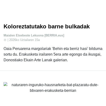
Koloreztatutako barne bulkadak
Maialen Etxebeste Lekuona [BERRIA.eus]
| 2026ko Uztailaren 15a
Oaia Peruarena margolariak 'Behin eta berriz hasi' bilduma
sortu du. Erakusketa irailaren 5era arte egongo da ikusgai,
Donostiako Ekain Arte Lanak galerian.