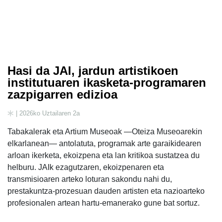
Hasi da JAI, jardun artistikoen
institutuaren ikasketa-programaren
zazpigarren edizioa
| 2026ko Uztailaren 2a
Tabakalerak eta Artium Museoak —Oteiza Museoarekin
elkarlanean— antolatuta, programak arte garaikidearen
arloan ikerketa, ekoizpena eta lan kritikoa sustatzea du
helburu. JAIk ezagutzaren, ekoizpenaren eta
transmisioaren arteko loturan sakondu nahi du,
prestakuntza-prozesuan dauden artisten eta nazioarteko
profesionalen artean hartu-emanerako gune bat sortuz.