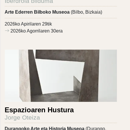
Iberdrola bilduma
Arte Ederren Bilboko Museoa
(Bilbo, Bizkaia)
2026ko Apirilaren 29tik
2026ko Agorrilaren 30era
Espazioaren Hustura
Jorge Oteiza
Durangoko Arte eta Historia Museoa
(Durango,