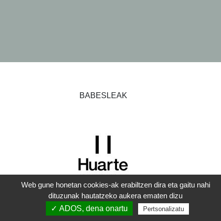
BABESLEAK
Web gune honetan cookies-ak erabiltzen dira eta gaitu nahi
dituzunak hautatzeko aukera ematen dizu
✓ ADOS, dena onartu
Pertsonalizatu