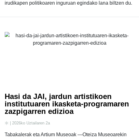
irudikapen politikoaren inguruan egindako lana biltzen du.
Hasi da JAI, jardun artistikoen
institutuaren ikasketa-programaren
zazpigarren edizioa
| 2026ko Uztailaren 2a
Tabakalerak eta Artium Museoak —Oteiza Museoarekin