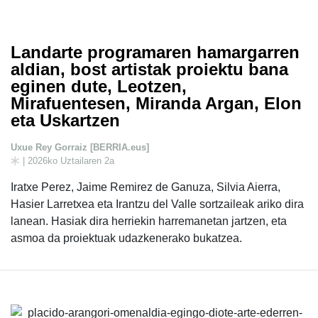
Landarte programaren hamargarren
aldian, bost artistak proiektu bana
eginen dute, Leotzen,
Mirafuentesen, Miranda Argan, Elon
eta Uskartzen
Uxue Rey Gorraiz [BERRIA.eus]
| 2026ko Uztailaren 2a
Iratxe Perez, Jaime Remirez de Ganuza, Silvia Aierra,
Hasier Larretxea eta Irantzu del Valle sortzaileak ariko dira
lanean. Hasiak dira herriekin harremanetan jartzen, eta
asmoa da proiektuak udazkenerako bukatzea.