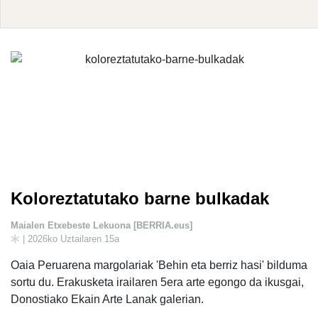
Koloreztatutako barne bulkadak
Maialen Etxebeste Lekuona [BERRIA.eus]
| 2026ko Uztailaren 15a
Oaia Peruarena margolariak 'Behin eta berriz hasi' bilduma
sortu du. Erakusketa irailaren 5era arte egongo da ikusgai,
Donostiako Ekain Arte Lanak galerian.