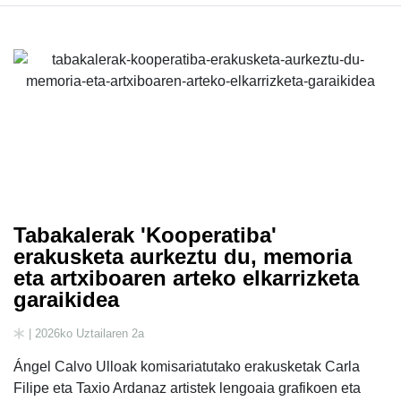
Tabakalerak 'Kooperatiba'
erakusketa aurkeztu du, memoria
eta artxiboaren arteko elkarrizketa
garaikidea
| 2026ko Uztailaren 2a
Ángel Calvo Ulloak komisariatutako erakusketak Carla
Filipe eta Taxio Ardanaz artistek lengoaia grafikoen eta