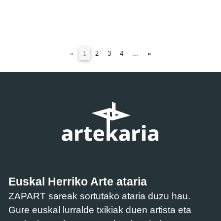
(current)
«
1
2
3
4
...
»
Euskal Herriko Arte ataria
ZAPART sareak sortutako ataria duzu hau.
Gure euskal lurralde txikiak duen artista eta