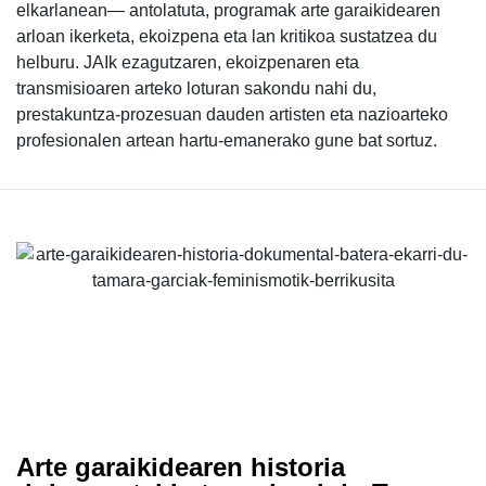
elkarlanean— antolatuta, programak arte garaikidearen
arloan ikerketa, ekoizpena eta lan kritikoa sustatzea du
helburu. JAIk ezagutzaren, ekoizpenaren eta
transmisioaren arteko loturan sakondu nahi du,
prestakuntza-prozesuan dauden artisten eta nazioarteko
profesionalen artean hartu-emanerako gune bat sortuz.
Arte garaikidearen historia