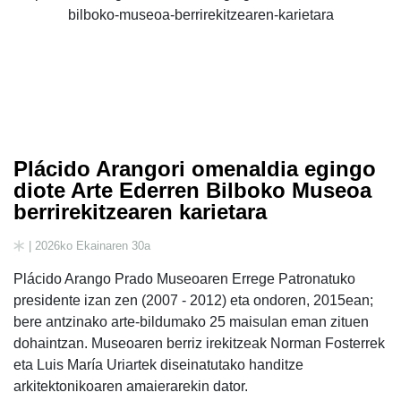
Plácido Arangori omenaldia egingo
diote Arte Ederren Bilboko Museoa
berrirekitzearen karietara
| 2026ko Ekainaren 30a
Plácido Arango Prado Museoaren Errege Patronatuko
presidente izan zen (2007 - 2012) eta ondoren, 2015ean;
bere antzinako arte-bildumako 25 maisulan eman zituen
dohaintzan. Museoaren berriz irekitzeak Norman Fosterrek
eta Luis María Uriartek diseinatutako handitze
arkitektonikoaren amaierarekin dator.