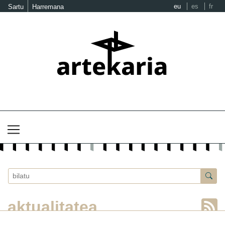
eu
es
fr
Sartu
Harremana
aktualitatea