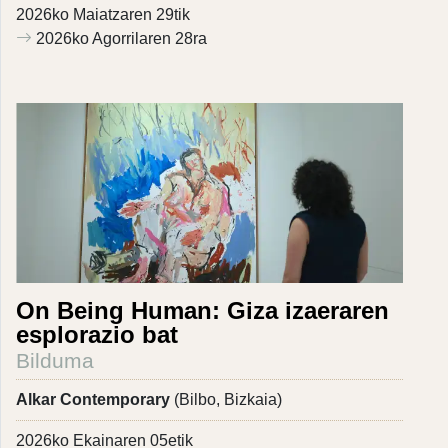
2026ko Maiatzaren 29tik
2026ko Agorrilaren 28ra
On Being Human: Giza izaeraren
esplorazio bat
Bilduma
Alkar Contemporary
(Bilbo, Bizkaia)
2026ko Ekainaren 05etik