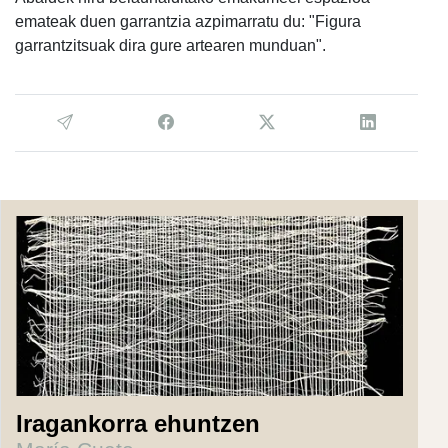
emateak duen garrantzia azpimarratu du: "Figura
garrantzitsuak dira gure artearen munduan".
Iragankorra ehuntzen