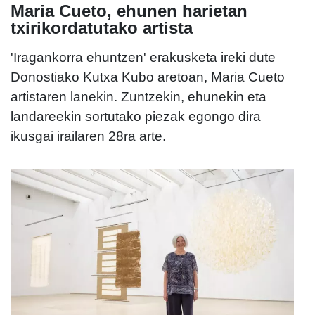
Maria Cueto, ehunen harietan
txirikordatutako artista
'Iragankorra ehuntzen' erakusketa ireki dute
Donostiako Kutxa Kubo aretoan, Maria Cueto
artistaren lanekin. Zuntzekin, ehunekin eta
landareekin sortutako piezak egongo dira
ikusgai irailaren 28ra arte.