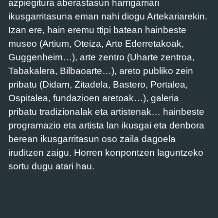
azpiegitura aberastasun harrigarriari
ikusgarritasuna eman nahi diogu Artekariarekin.
Izan ere, hain eremu ttipi batean hainbeste
museo (Artium, Oteiza, Arte Ederretakoak,
Guggenheim…), arte zentro (Uharte zentroa,
Tabakalera, Bilbaoarte…), areto publiko zein
pribatu (Didam, Zitadela, Bastero, Portalea,
Ospitalea, fundazioen aretoak…), galeria
pribatu tradizionalak eta artistenak… hainbeste
programazio eta artista lan ikusgai eta denbora
berean ikusgarritasun oso zaila dagoela
iruditzen zaigu. Horren konpontzen laguntzeko
sortu dugu atari hau.