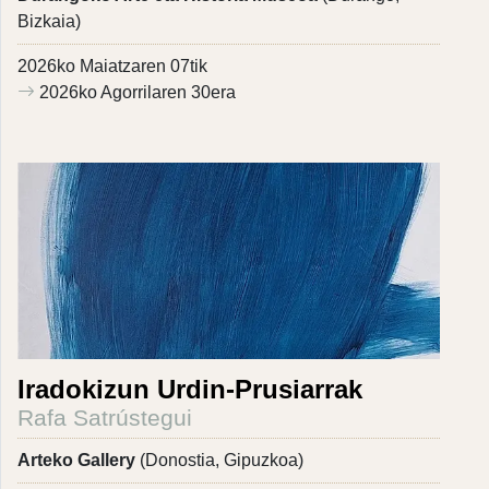
Bizkaia)
2026ko Maiatzaren 07tik
2026ko Agorrilaren 30era
Iradokizun Urdin-Prusiarrak
Rafa Satrústegui
Arteko Gallery
(Donostia, Gipuzkoa)