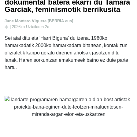
dokumental batera ekarri du Tamara
Garciak, feminismotik berrikusita
June Montero Viguera [BERRIA.eus]
| 2026ko Uztailaren 2a
Sei atal ditu eta 'Harri Biguna' du izena. 1960ko
hamarkadatik 2000ko hamarkadara bitartean, kontakizun
ofizialetik kanpo geratu direnen ahotsak jasotzen ditu
lanak. Haren sorkuntzan emakumeek baino ez dute parte
hartu.