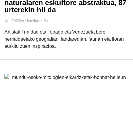
naturalaren eskultore abstraktua, 87
urterekin hil da
| 2026ko Uztailaren 8a
Artistak Trinidad eta Tobago eta Venezuela bere
herrialdeetako geografian, landaredian, faunan eta floran
aurkitu zuen inspirazioa.