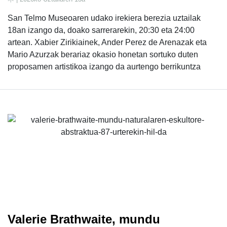
San Telmo Museoaren udako irekiera berezia uztailak
18an izango da, doako sarrerarekin, 20:30 eta 24:00
artean. Xabier Zirikiainek, Ander Perez de Arenazak eta
Mario Azurzak berariaz okasio honetan sortuko duten
proposamen artistikoa izango da aurtengo berrikuntza
Valerie Brathwaite, mundu