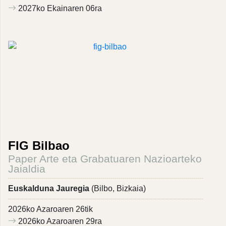
2027ko Ekainaren 06ra
FIG Bilbao
Paper Arte eta Grabatuaren Nazioarteko
Jaialdia
Euskalduna Jauregia
(Bilbo, Bizkaia)
2026ko Azaroaren 26tik
2026ko Azaroaren 29ra