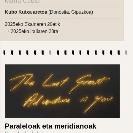
María Cueto
Kubo Kutxa aretoa
(Donostia, Gipuzkoa)
2025eko Ekainaren 20etik
2025eko Irailaren 28ra
Paraleloak eta meridianoak