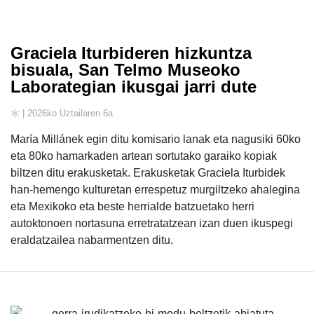
Graciela Iturbideren hizkuntza
bisuala, San Telmo Museoko
Laborategian ikusgai jarri dute
| 2026ko Uztailaren 6a
María Millánek egin ditu komisario lanak eta nagusiki 60ko
eta 80ko hamarkaden artean sortutako garaiko kopiak
biltzen ditu erakusketak. Erakusketak Graciela Iturbidek
han-hemengo kulturetan errespetuz murgiltzeko ahalegina
eta Mexikoko eta beste herrialde batzuetako herri
autoktonoen nortasuna erretratatzean izan duen ikuspegi
eraldatzailea nabarmentzen ditu.