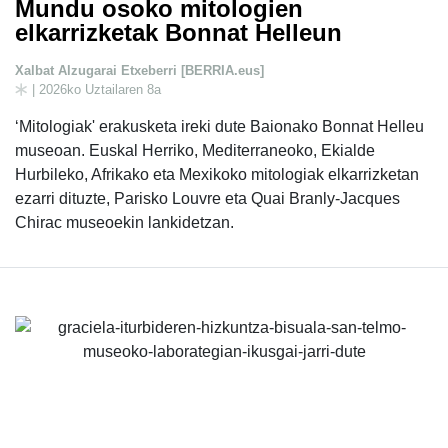
Mundu osoko mitologien
elkarrizketak Bonnat Helleun
Xalbat Alzugarai Etxeberri [BERRIA.eus]
| 2026ko Uztailaren 8a
‘Mitologiak' erakusketa ireki dute Baionako Bonnat Helleu
museoan. Euskal Herriko, Mediterraneoko, Ekialde
Hurbileko, Afrikako eta Mexikoko mitologiak elkarrizketan
ezarri dituzte, Parisko Louvre eta Quai Branly-Jacques
Chirac museoekin lankidetzan.