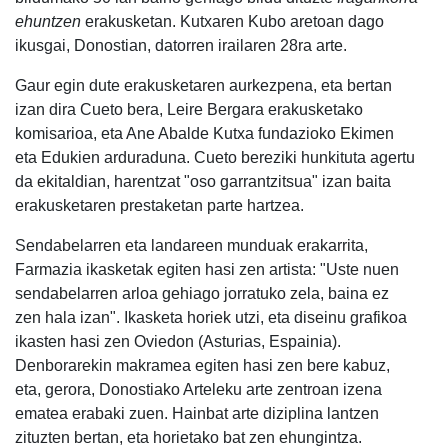
ehuntzen
erakusketan. Kutxaren Kubo aretoan dago
ikusgai, Donostian, datorren irailaren 28ra arte.
Gaur egin dute erakusketaren aurkezpena, eta bertan
izan dira Cueto bera, Leire Bergara erakusketako
komisarioa, eta Ane Abalde Kutxa fundazioko Ekimen
eta Edukien arduraduna. Cueto bereziki hunkituta agertu
da ekitaldian, harentzat "oso garrantzitsua" izan baita
erakusketaren prestaketan parte hartzea.
Sendabelarren eta landareen munduak erakarrita,
Farmazia ikasketak egiten hasi zen artista: "Uste nuen
sendabelarren arloa gehiago jorratuko zela, baina ez
zen hala izan". Ikasketa horiek utzi, eta diseinu grafikoa
ikasten hasi zen Oviedon (Asturias, Espainia).
Denborarekin makramea egiten hasi zen bere kabuz,
eta, gerora, Donostiako Arteleku arte zentroan izena
ematea erabaki zuen. Hainbat arte diziplina lantzen
zituzten bertan, eta horietako bat zen ehungintza.