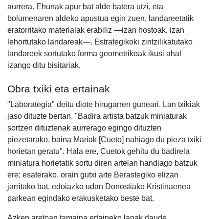
aurrera. Ehunak apur bat alde batera utzi, eta
bolumenaren aldeko apustua egin zuen, landareetatik
eratorritako materialak erabiliz —izan hostoak, izan
lehortutako landareak—. Estrategikoki zintzilikatutako
landareek sortutako forma geometrikoak ikusi ahal
izango ditu bisitariak.
Obra txiki eta ertainak
"Laborategia" deitu diote hirugarren guneari. Lan txikiak
jaso dituzte bertan. "Badira artista batzuk miniaturak
sortzen dituztenak aurrerago egingo dituzten
piezetarako, baina Mariak [Cueto] nahiago du pieza txiki
horietan geratu". Hala ere, Cuetok gehitu du badirela
miniatura horietatik sortu diren artelan handiago batzuk
ere; esaterako, orain gutxi arte Berastegiko elizan
jarritako bat, edoiazko udan Donostiako Kristinaenea
parkean egindako erakusketako beste bat.
Azken aretoan tamaina ertaineko lanak daude,