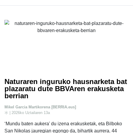
Naturaren inguruko hausnarketa bat
plazaratu dute BBVAren erakusketa
berrian
Mikel Garcia Martikorena [BERRIA.eus]
| 2026ko Uztailaren 13a
‘Mundu baten aukera' du izena erakusketak, eta Bilboko
San Nikolas jauregian egongo da, bihartik aurrera. 44