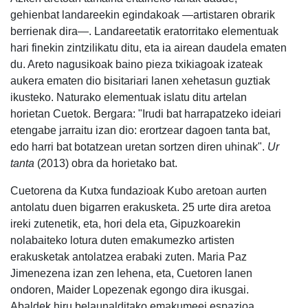
gehienbat landareekin egindakoak —artistaren obrarik
berrienak dira—. Landareetatik eratorritako elementuak
hari finekin zintzilikatu ditu, eta ia airean daudela ematen
du. Areto nagusikoak baino pieza txikiagoak izateak
aukera ematen dio bisitariari lanen xehetasun guztiak
ikusteko. Naturako elementuak islatu ditu artelan
horietan Cuetok. Bergara: "Irudi bat harrapatzeko ideiari
etengabe jarraitu izan dio: erortzear dagoen tanta bat,
edo harri bat botatzean uretan sortzen diren uhinak".
Ur
tanta
(2013) obra da horietako bat.
Cuetorena da Kutxa fundazioak Kubo aretoan aurten
antolatu duen bigarren erakusketa. 25 urte dira aretoa
ireki zutenetik, eta, hori dela eta, Gipuzkoarekin
nolabaiteko lotura duten emakumezko artisten
erakusketak antolatzea erabaki zuten. Maria Paz
Jimenezena izan zen lehena, eta, Cuetoren lanen
ondoren, Maider Lopezenak egongo dira ikusgai.
Abaldek hiru belaunalditako emakumeei espazioa