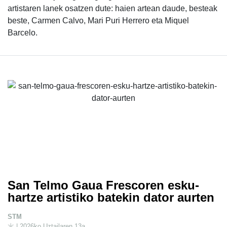
artistaren lanek osatzen dute: haien artean daude, besteak
beste, Carmen Calvo, Mari Puri Herrero eta Miquel
Barcelo.
San Telmo Gaua Frescoren esku-
hartze artistiko batekin dator aurten
STM
| 2026ko Uztailaren 13a