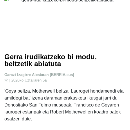
Gerra irudikatzeko bi modu,
beltzetik abiatuta
Garazi Izagirre Aiestaran [BERRIA.eus]
| 2026ko Uztailaren 5a
'Goya beltza, Motherwell beltza. Laurogei hondamendi eta
amildegi bat' izena daraman erakusketa ikusgai jarri du
Donostiako San Telmo museoak. Francisco de Goyaren
laurogei estanpak eta Robert Motherwellen koadro batek
osatzen dute.