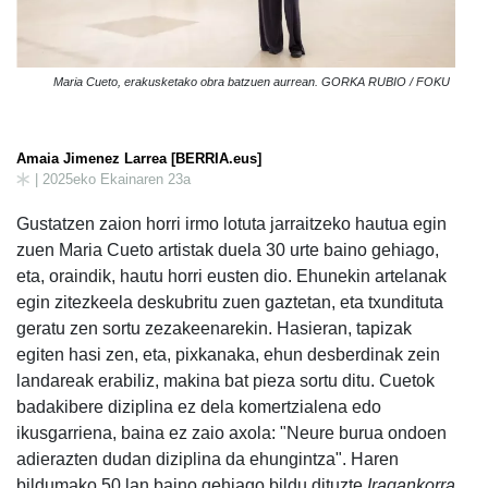
Maria Cueto, erakusketako obra batzuen aurrean. GORKA RUBIO / FOKU
Amaia Jimenez Larrea [BERRIA.eus]
| 2025eko Ekainaren 23a
Gustatzen zaion horri irmo lotuta jarraitzeko hautua egin
zuen Maria Cueto artistak duela 30 urte baino gehiago,
eta, oraindik, hautu horri eusten dio. Ehunekin artelanak
egin zitezkeela deskubritu zuen gaztetan, eta txundituta
geratu zen sortu zezakeenarekin. Hasieran, tapizak
egiten hasi zen, eta, pixkanaka, ehun desberdinak zein
landareak erabiliz, makina bat pieza sortu ditu. Cuetok
badakibere diziplina ez dela komertzialena edo
ikusgarriena, baina ez zaio axola: "Neure burua ondoen
adierazten dudan diziplina da ehungintza". Haren
bildumako 50 lan baino gehiago bildu dituzte
Iragankorra