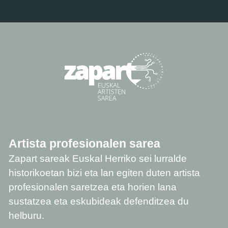
Artista profesionalen sarea
Zapart sareak Euskal Herriko sei lurralde
historikoetan bizi eta lan egiten duten artista
profesionalen saretzea eta horien lana
sustatzea eta eskubideak defenditzea du
helburu.