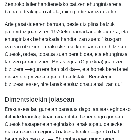
Zentroko tailer handienetako bat zen ehungintzarena,
baina, urteak igaro ahala, itxi egin behar izan zuten.
Arte garaikidearen barruan, beste diziplina batzuk
gailenduz joan ziren 1970eko hamarkadatik aurrera, eta
ehungintzak beherakada handia izan zuen: "Ikusgarri
izateari utzi zion", erakusketako komisarioaren hitzetan.
Cuetok, ordea, topatua zuen bere bidea, eta ehungintza
lantzen jarraitu zuen. Berastegira (Gipuzkoa) joan zen
bizitzera —egun ere han bizi da—, eta horrek bere lanei
mesede egin ziela aipatu du artistak: "Berastegin
bizitzeari esker, nire lanak eboluzionatu ahal izan du".
Dimentsioekin jolasean
Erakusketa lau gunetan banatuta dago, artistak egindako
ibilbide kronologikoan oinarrituta. Lehenengo gunean,
Cuetok hastapenetan egindako lanak topatu daitezke;
makramearekin egindakoak esaterako —gerriko bat,
belarritako batzuk...—. Ehungintzaren munduaren