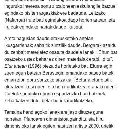
inguruko interesa sortu zitzaionean eskulangile batzuei
egindako bisiten argazkiak ere badaude. Leitzako
(Nafarroa) irule bati egindakoa dago horien artean, eta
iruleak egindako hariak daude ikusgai.
Areto nagusian daude erakusketako artelan
ikusgarrienak; sabaitik zintzilik daude. Bergarak azaldu
du zenbait materialez osatuta daudela lanak: "Ehun bat
osatzeko ustez behar ez diren materialak erabili ditu".
Elur artean
(1996) pieza da horietako bat. Elurra egin
zuen egun batean Berastegin emandako paseo batek
eman zion obra sortzeko aitzakia: "Belarra elurretatik
ateratzen ikusi nuen, eta hori irudikatzea erabaki nuen".
Cuetok sortutako ehuna espartzuzko hari batzuek
zeharkatzen dute, belar horiek irudikatzeko.
Tamaina handiagoko lanak ere jaso dituzte gune
horretan. Planoaren dimentsioa gainditu, eta hiru
dimentsioko lanak egiten hasi zen artista 2000. urtetik