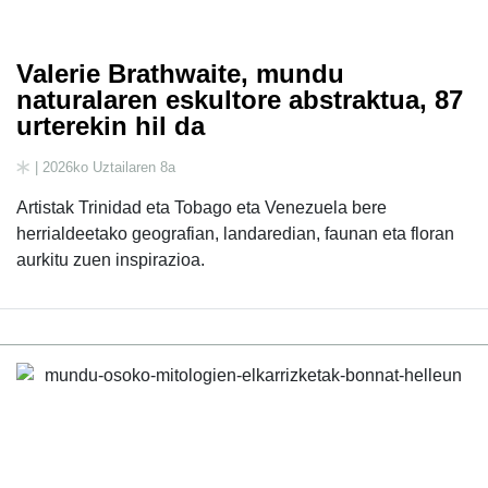
Valerie Brathwaite, mundu
naturalaren eskultore abstraktua, 87
urterekin hil da
| 2026ko Uztailaren 8a
Artistak Trinidad eta Tobago eta Venezuela bere
herrialdeetako geografian, landaredian, faunan eta floran
aurkitu zuen inspirazioa.