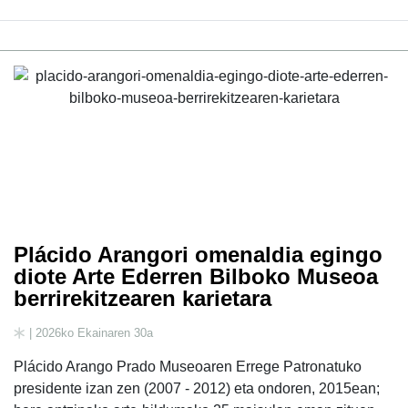
Plácido Arangori omenaldia egingo
diote Arte Ederren Bilboko Museoa
berrirekitzearen karietara
| 2026ko Ekainaren 30a
Plácido Arango Prado Museoaren Errege Patronatuko
presidente izan zen (2007 - 2012) eta ondoren, 2015ean;