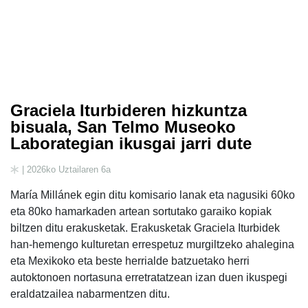
Graciela Iturbideren hizkuntza
bisuala, San Telmo Museoko
Laborategian ikusgai jarri dute
| 2026ko Uztailaren 6a
María Millánek egin ditu komisario lanak eta nagusiki 60ko
eta 80ko hamarkaden artean sortutako garaiko kopiak
biltzen ditu erakusketak. Erakusketak Graciela Iturbidek
han-hemengo kulturetan errespetuz murgiltzeko ahalegina
eta Mexikoko eta beste herrialde batzuetako herri
autoktonoen nortasuna erretratatzean izan duen ikuspegi
eraldatzailea nabarmentzen ditu.