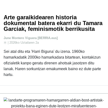
Arte garaikidearen historia
dokumental batera ekarri du Tamara
Garciak, feminismotik berrikusita
June Montero Viguera [BERRIA.eus]
| 2026ko Uztailaren 2a
Sei atal ditu eta 'Harri Biguna' du izena. 1960ko
hamarkadatik 2000ko hamarkadara bitartean, kontakizun
ofizialetik kanpo geratu direnen ahotsak jasotzen ditu
lanak. Haren sorkuntzan emakumeek baino ez dute parte
hartu.