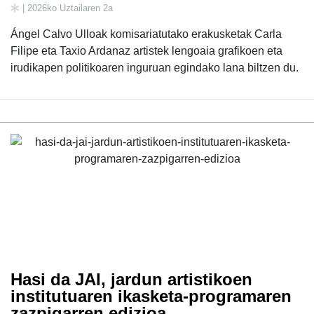
| 2026ko Uztailaren 2a
Ángel Calvo Ulloak komisariatutako erakusketak Carla
Filipe eta Taxio Ardanaz artistek lengoaia grafikoen eta
irudikapen politikoaren inguruan egindako lana biltzen du.
Hasi da JAI, jardun artistikoen
institutuaren ikasketa-programaren
zazpigarren edizioa