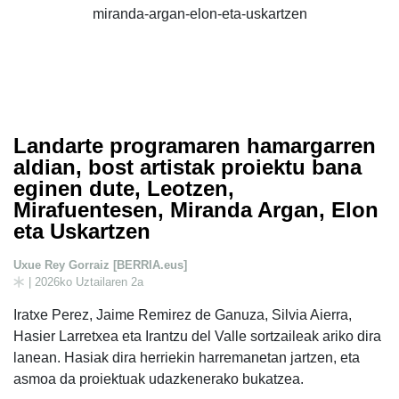
Landarte programaren hamargarren
aldian, bost artistak proiektu bana
eginen dute, Leotzen,
Mirafuentesen, Miranda Argan, Elon
eta Uskartzen
Uxue Rey Gorraiz [BERRIA.eus]
| 2026ko Uztailaren 2a
Iratxe Perez, Jaime Remirez de Ganuza, Silvia Aierra,
Hasier Larretxea eta Irantzu del Valle sortzaileak ariko dira
lanean. Hasiak dira herriekin harremanetan jartzen, eta
asmoa da proiektuak udazkenerako bukatzea.