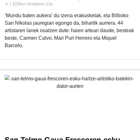
| 2026ko Uztailaren 13a
‘Mundu baten aukera' du izena erakusketak, eta Bilboko
San Nikolas jauregian egongo da, bihartik aurrera. 44
artistaren lanek osatzen dute: haien artean daude, besteak
beste, Carmen Calvo, Mari Puri Herrero eta Miquel
Barcelo.
San Telmo Gaua Frescoren esku-