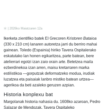
| 2026ko Maiatzaren 12a
Ikerketa zientifiko batek El Grecoren
Kristoren Bataioa
(330 x 210 cm) lanaren autoretza jarri du berriro mahai
gainean. Toledo (Espainia) hiriko Tavera Ospitalerako
eskatutako lan honen egikaritzea, parte batean, bere
atelierrari egotzi izan zaio orain arte. Betetzea maila
ezberdinekoa izan arren, maisu kretarraren marka
estilistikoa —gorputzak deformatzeko modua, irudiak
luzatzea eta paisaiak lanbro mistiko batean urtzea—
agerikoa da beti azaleko geruzen azpian.
Historia konplexu bat
Margolanak historia nahasia du. 1608ko azaroan, Pedro
Salazar de Mendozak, Tavera Ospitaleko