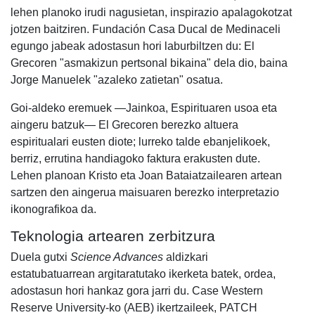
lehen planoko irudi nagusietan, inspirazio apalagokotzat
jotzen baitziren. Fundación Casa Ducal de Medinaceli
egungo jabeak adostasun hori laburbiltzen du: El
Grecoren "asmakizun pertsonal bikaina" dela dio, baina
Jorge Manuelek "azaleko zatietan" osatua.
Goi-aldeko eremuek —Jainkoa, Espirituaren usoa eta
aingeru batzuk— El Grecoren berezko altuera
espiritualari eusten diote; lurreko talde ebanjelikoek,
berriz, errutina handiagoko faktura erakusten dute.
Lehen planoan Kristo eta Joan Bataiatzailearen artean
sartzen den aingerua maisuaren berezko interpretazio
ikonografikoa da.
Teknologia artearen zerbitzura
Duela gutxi
Science Advances
aldizkari
estatubatuarrean argitaratutako ikerketa batek, ordea,
adostasun hori hankaz gora jarri du. Case Western
Reserve University-ko (AEB) ikertzaileek, PATCH