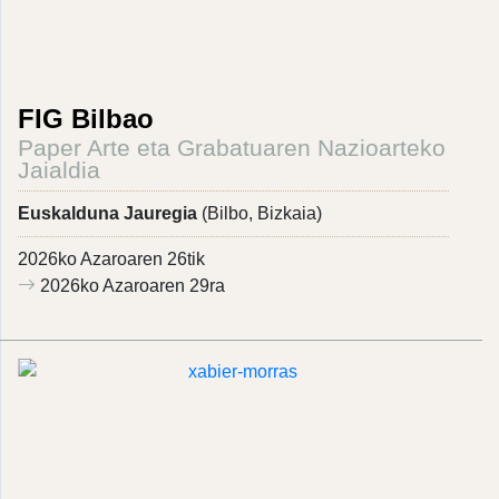
FIG Bilbao
Paper Arte eta Grabatuaren Nazioarteko
Jaialdia
Euskalduna Jauregia
(Bilbo, Bizkaia)
2026ko Azaroaren 26tik
2026ko Azaroaren 29ra