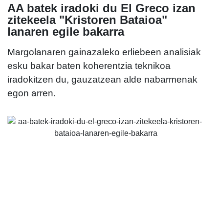
AA batek iradoki du El Greco izan
zitekeela "Kristoren Bataioa"
lanaren egile bakarra
Margolanaren gainazaleko erliebeen analisiak
esku bakar baten koherentzia teknikoa
iradokitzen du, gauzatzean alde nabarmenak
egon arren.