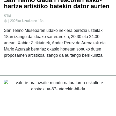
hartze artistiko batekin dator aurten
STM
| 2026ko Uztailaren 13a
San Telmo Museoaren udako irekiera berezia uztailak
18an izango da, doako sarrerarekin, 20:30 eta 24:00
artean. Xabier Zirikiainek, Ander Perez de Arenazak eta
Mario Azurzak berariaz okasio honetan sortuko duten
proposamen artistikoa izango da aurtengo berrikuntza