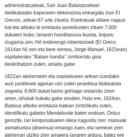
administratzaileak, San Joan Bataiatzaileari
dedikatutako kaperaren dekorazioa enkargatu zion El
Grecori, artean 67 urte zituela. Kontratuak aldare nagusi
bat eta alboko bi erretaula aurreikusten zituen 7.000
dukaten truke; lanaren handitasuna ikusita, kopuru
izugarria zen. Hil ondorengo inbentarioek (El Greco
1614an hil zen eta bere semea, Jorge Manuel, 1621ean)
ospitalerako "Bataio handia" zirriborratu gisa
deskribatzen zuten, amaitu gabe.
1622an atelierraren eta ospitalearen artean izandako
auzi juridikoek agerian utzi zuten proiektua blokeatuta
zegoela: 8.600 dukat baino gehiago ordaindu ziren
arren, oihalak bukatu gabe zeuden. Hala ere, 1624an,
Bataioa
alboko erretaula batean zintzilikatu zuten,
identifikatu gabeko Mendekoste baten ondoan. Orduz
geroztik, lan konposatuaren ideia nagusitu zen: maisuak
asmakuntza (diseinua) emango zuen, eta semeari zein
atelierrari utziko zien amaiera lanaren ardura, batez ere