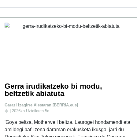
Gerra irudikatzeko bi modu,
beltzetik abiatuta
Garazi Izagirre Aiestaran [BERRIA.eus]
| 2026ko Uztailaren 5a
'Goya beltza, Motherwell beltza. Laurogei hondamendi eta
amildegi bat' izena daraman erakusketa ikusgai jarri du
Donostiako San Telmo museoak. Francisco de Goyaren