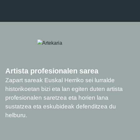
Artista profesionalen sarea
Zapart sareak Euskal Herriko sei lurralde
historikoetan bizi eta lan egiten duten artista
profesionalen saretzea eta horien lana
sustatzea eta eskubideak defenditzea du
helburu.