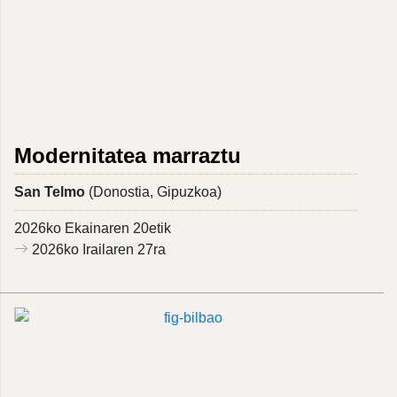
Modernitatea marraztu
San Telmo
(Donostia, Gipuzkoa)
2026ko Ekainaren 20etik
2026ko Irailaren 27ra