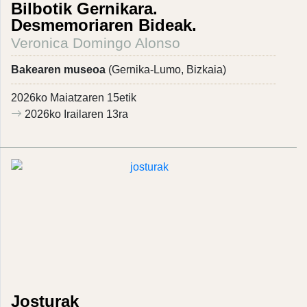
Bilbotik Gernikara.
Desmemoriaren Bideak.
Veronica Domingo Alonso
Bakearen museoa
(Gernika-Lumo, Bizkaia)
2026ko Maiatzaren 15etik
2026ko Irailaren 13ra
Josturak