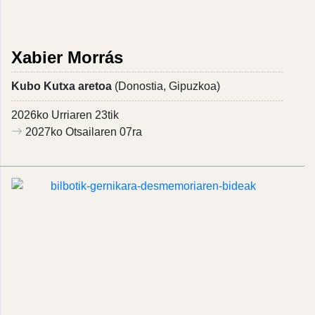
Xabier Morrás
Kubo Kutxa aretoa
(Donostia, Gipuzkoa)
2026ko Urriaren 23tik
2027ko Otsailaren 07ra