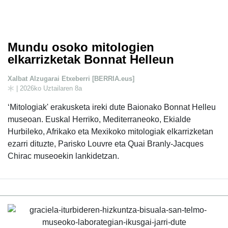
Mundu osoko mitologien
elkarrizketak Bonnat Helleun
Xalbat Alzugarai Etxeberri [BERRIA.eus]
| 2026ko Uztailaren 8a
‘Mitologiak' erakusketa ireki dute Baionako Bonnat Helleu
museoan. Euskal Herriko, Mediterraneoko, Ekialde
Hurbileko, Afrikako eta Mexikoko mitologiak elkarrizketan
ezarri dituzte, Parisko Louvre eta Quai Branly-Jacques
Chirac museoekin lankidetzan.