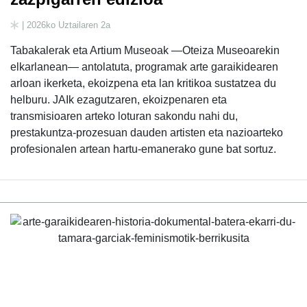
| 2026ko Uztailaren 2a
Tabakalerak eta Artium Museoak —Oteiza Museoarekin
elkarlanean— antolatuta, programak arte garaikidearen
arloan ikerketa, ekoizpena eta lan kritikoa sustatzea du
helburu. JAIk ezagutzaren, ekoizpenaren eta
transmisioaren arteko loturan sakondu nahi du,
prestakuntza-prozesuan dauden artisten eta nazioarteko
profesionalen artean hartu-emanerako gune bat sortuz.