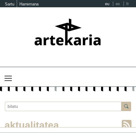
eu
es
fr
Sartu
Harremana
aktualitatea