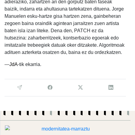
adieraziko, zahartzen ari den gorputz baten faseak
baizik, indarra eta ahultasuna tartekatzen dituena. Jorge
Manuelen esku-hartze gisa hartzen zena, gainbeheran
zegoen baina oraindik agintean jarraitzen zuen artista
baten isla izan liteke. Dena den, PATCH ez da
hutsezina: zaharberritzeek, kontserbazio egoerak edo
imitatzaile trebeegiek datuak oker ditzakete. Algoritmoak
adituen azterketa osatzen du, baina ez du ordezkatzen.
—
JdA
-tik ekarria.