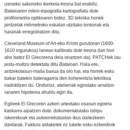
izeneko sakoneko ikerketa-tresna bat erabiliz,
Bataioaren
mikro-topografia kartografiatu dute
profilometria optikoaren bidez. 3D teknika honek
pintzelak milimetroko eskalan utzitako tontorrak eta
haranak erregistratzen ditu.
Cleveland Museum of Art-eko
Kristo gurutzean
(1600-
1610 ingurukoa) lanean kalibratu dute tresna (lan hori
aho batez El Grecorena dela onartzen da). PATCHek lau
jestu-multzo detektatu ditu
Bataioan
. Hala ere,
antzekotasun-maila baxua da oro har, eta horrek esku
bakar batekin bateragarria den koherentzia teknikoa
iradokitzen du. Ondorioz, atelierrak egindako amaitze-
lanaren hipotesia ahuldu egin da.
Egileek El Grecoren azken urteetako osasun egoera
kaskarra aipatzen dute: dokumentatutako istripu
iskemikoak eta autoerretratuetan ikus daitezkeen
dardarak. Faktura aldaketek ez lukete esku ezberdinik