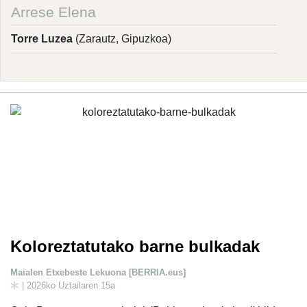
Arrese Elena
Torre Luzea
(Zarautz, Gipuzkoa)
Koloreztatutako barne bulkadak
Maialen Etxebeste Lekuona [BERRIA.eus]
| 2026ko Uztailaren 15a