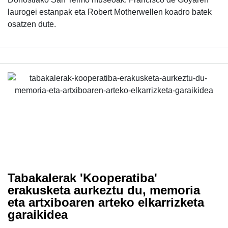
laurogei estanpak eta Robert Motherwellen koadro batek
osatzen dute.
Tabakalerak 'Kooperatiba'
erakusketa aurkeztu du, memoria
eta artxiboaren arteko elkarrizketa
garaikidea