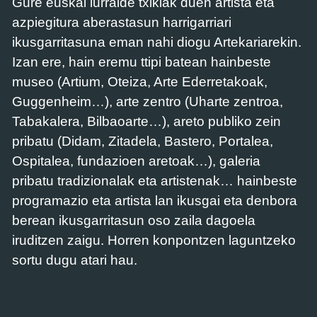
Gure euskal lurralde txikiak duen artista eta
azpiegitura aberastasun harrigarriari
ikusgarritasuna eman nahi diogu Artekariarekin.
Izan ere, hain eremu ttipi batean hainbeste
museo (Artium, Oteiza, Arte Ederretakoak,
Guggenheim…), arte zentro (Uharte zentroa,
Tabakalera, Bilbaoarte…), areto publiko zein
pribatu (Didam, Zitadela, Bastero, Portalea,
Ospitalea, fundazioen aretoak…), galeria
pribatu tradizionalak eta artistenak… hainbeste
programazio eta artista lan ikusgai eta denbora
berean ikusgarritasun oso zaila dagoela
iruditzen zaigu. Horren konpontzen laguntzeko
sortu dugu atari hau.