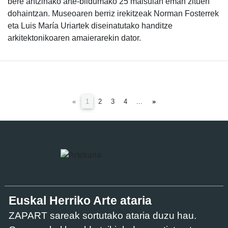
bere antzinako arte-bildumako 25 maisulan eman zituen
dohaintzan. Museoaren berriz irekitzeak Norman Fosterrek
eta Luis María Uriartek diseinatutako handitze
arkitektonikoaren amaierarekin dator.
(current)
«
1
2
3
4
...
»
Euskal Herriko Arte ataria
ZAPART sareak sortutako ataria duzu hau.