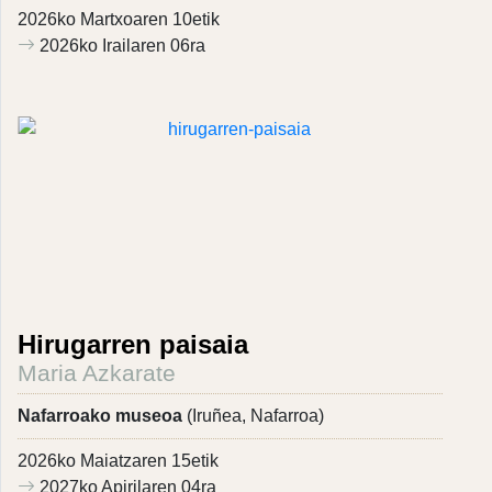
2026ko Martxoaren 10etik
2026ko Irailaren 06ra
Hirugarren paisaia
Maria Azkarate
Nafarroako museoa
(Iruñea, Nafarroa)
2026ko Maiatzaren 15etik
2027ko Apirilaren 04ra