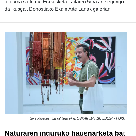
bilduma sortu du. Erakusketa irailaren 5era arte egongo
da ikusgai, Donostiako Ekain Arte Lanak galerian.
Sixe Paredes, 'Lurra' lanarekin. OSKAR MATXIN EDESA / FOKU
Naturaren inguruko hausnarketa bat