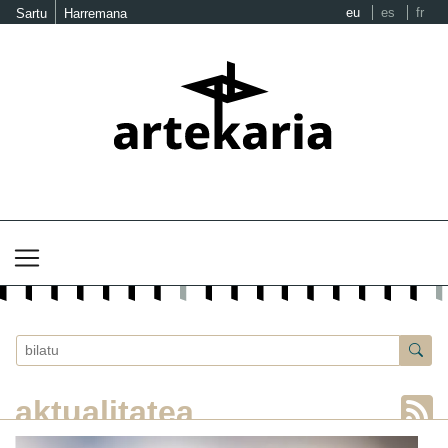
eu
es
fr
Sartu
Harremana
aktualitatea