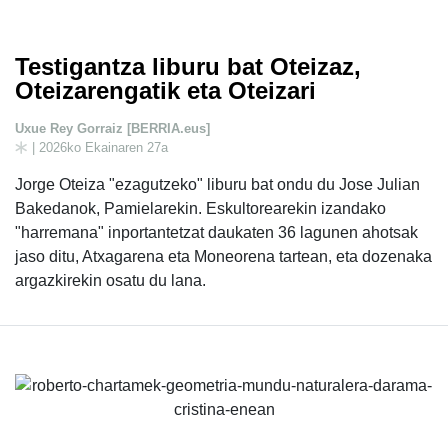
Testigantza liburu bat Oteizaz,
Oteizarengatik eta Oteizari
Uxue Rey Gorraiz [BERRIA.eus]
| 2026ko Ekainaren 27a
Jorge Oteiza "ezagutzeko" liburu bat ondu du Jose Julian
Bakedanok, Pamielarekin. Eskultorearekin izandako
"harremana" inportantetzat daukaten 36 lagunen ahotsak
jaso ditu, Atxagarena eta Moneorena tartean, eta dozenaka
argazkirekin osatu du lana.