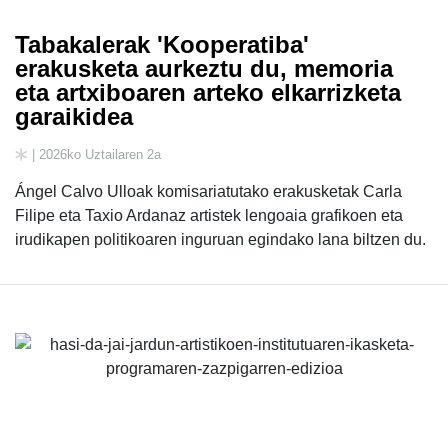
Tabakalerak 'Kooperatiba'
erakusketa aurkeztu du, memoria
eta artxiboaren arteko elkarrizketa
garaikidea
| 2026ko Uztailaren 2a
Ángel Calvo Ulloak komisariatutako erakusketak Carla
Filipe eta Taxio Ardanaz artistek lengoaia grafikoen eta
irudikapen politikoaren inguruan egindako lana biltzen du.