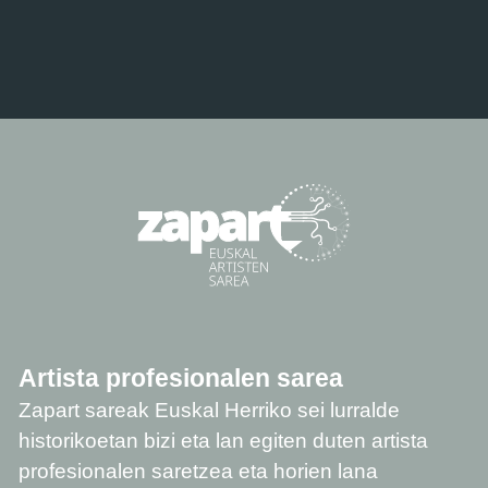
Artista profesionalen sarea
Zapart sareak Euskal Herriko sei lurralde
historikoetan bizi eta lan egiten duten artista
profesionalen saretzea eta horien lana