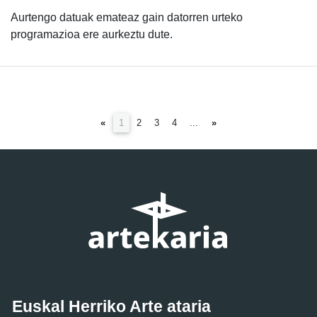
Aurtengo datuak emateaz gain datorren urteko
programazioa ere aurkeztu dute.
(current)
«
1
2
3
4
...
»
Euskal Herriko Arte ataria