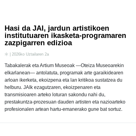
Hasi da JAI, jardun artistikoen
institutuaren ikasketa-programaren
zazpigarren edizioa
| 2026ko Uztailaren 2a
Tabakalerak eta Artium Museoak —Oteiza Museoarekin
elkarlanean— antolatuta, programak arte garaikidearen
arloan ikerketa, ekoizpena eta lan kritikoa sustatzea du
helburu. JAIk ezagutzaren, ekoizpenaren eta
transmisioaren arteko loturan sakondu nahi du,
prestakuntza-prozesuan dauden artisten eta nazioarteko
profesionalen artean hartu-emanerako gune bat sortuz.