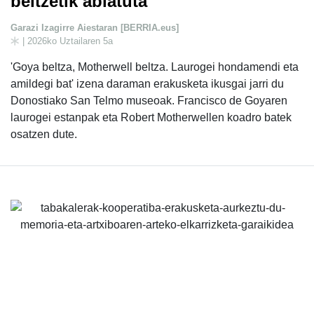
beltzetik abiatuta
Garazi Izagirre Aiestaran [BERRIA.eus]
| 2026ko Uztailaren 5a
'Goya beltza, Motherwell beltza. Laurogei hondamendi eta
amildegi bat' izena daraman erakusketa ikusgai jarri du
Donostiako San Telmo museoak. Francisco de Goyaren
laurogei estanpak eta Robert Motherwellen koadro batek
osatzen dute.