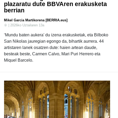
plazaratu dute BBVAren erakusketa
berrian
Mikel Garcia Martikorena [BERRIA.eus]
| 2026ko Uztailaren 13a
‘Mundu baten aukera' du izena erakusketak, eta Bilboko
San Nikolas jauregian egongo da, bihartik aurrera. 44
artistaren lanek osatzen dute: haien artean daude,
besteak beste, Carmen Calvo, Mari Puri Herrero eta
Miquel Barcelo.