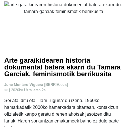
Arte garaikidearen historia
dokumental batera ekarri du Tamara
Garciak, feminismotik berrikusita
June Montero Viguera [BERRIA.eus]
| 2026ko Uztailaren 2a
Sei atal ditu eta 'Harri Biguna' du izena. 1960ko
hamarkadatik 2000ko hamarkadara bitartean, kontakizun
ofizialetik kanpo geratu direnen ahotsak jasotzen ditu
lanak. Haren sorkuntzan emakumeek baino ez dute parte