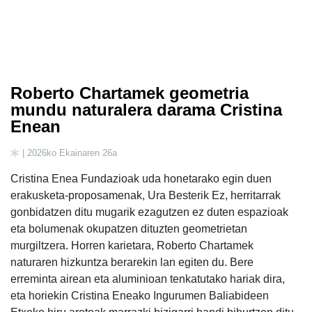
Roberto Chartamek geometria
mundu naturalera darama Cristina
Enean
| 2026ko Ekainaren 26a
Cristina Enea Fundazioak uda honetarako egin duen
erakusketa-proposamenak, Ura Besterik Ez, herritarrak
gonbidatzen ditu mugarik ezagutzen ez duten espazioak
eta bolumenak okupatzen dituzten geometrietan
murgiltzera. Horren karietara, Roberto Chartamek
naturaren hizkuntza berarekin lan egiten du. Bere
erreminta airean eta aluminioan tenkatutako hariak dira,
eta horiekin Cristina Eneako Ingurumen Baliabideen