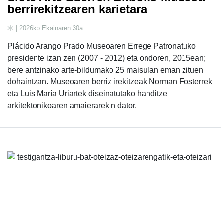
berrirekitzearen karietara
| 2026ko Ekainaren 30a
Plácido Arango Prado Museoaren Errege Patronatuko
presidente izan zen (2007 - 2012) eta ondoren, 2015ean;
bere antzinako arte-bildumako 25 maisulan eman zituen
dohaintzan. Museoaren berriz irekitzeak Norman Fosterrek
eta Luis María Uriartek diseinatutako handitze
arkitektonikoaren amaierarekin dator.