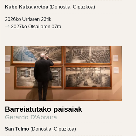
Kubo Kutxa aretoa
(Donostia, Gipuzkoa)
2026ko Urriaren 23tik
2027ko Otsailaren 07ra
Barreiatutako paisaiak
Gerardo D'Abraira
San Telmo
(Donostia, Gipuzkoa)