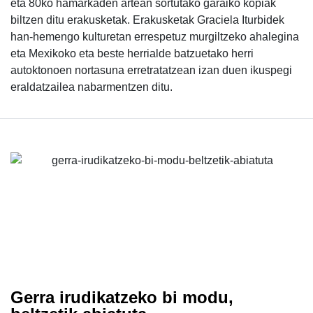
eta 80ko hamarkaden artean sortutako garaiko kopiak
biltzen ditu erakusketak. Erakusketak Graciela Iturbidek
han-hemengo kulturetan errespetuz murgiltzeko ahalegina
eta Mexikoko eta beste herrialde batzuetako herri
autoktonoen nortasuna erretratatzean izan duen ikuspegi
eraldatzailea nabarmentzen ditu.
Gerra irudikatzeko bi modu,