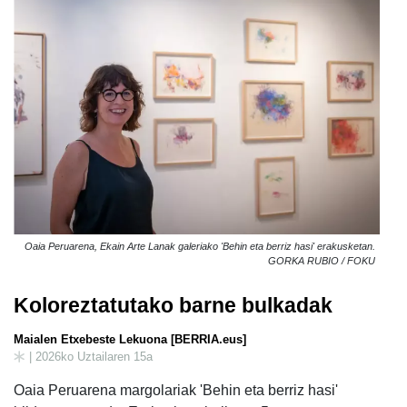
Oaia Peruarena, Ekain Arte Lanak galeriako 'Behin eta berriz hasi' erakusketan.
GORKA RUBIO / FOKU
Koloreztatutako barne bulkadak
Maialen Etxebeste Lekuona [BERRIA.eus]
| 2026ko Uztailaren 15a
Oaia Peruarena margolariak 'Behin eta berriz hasi'