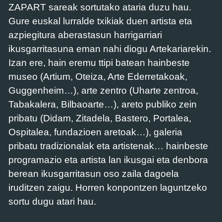
ZAPART sareak sortutako ataria duzu hau.
Gure euskal lurralde txikiak duen artista eta
azpiegitura aberastasun harrigarriari
ikusgarritasuna eman nahi diogu Artekariarekin.
Izan ere, hain eremu ttipi batean hainbeste
museo (Artium, Oteiza, Arte Ederretakoak,
Guggenheim…), arte zentro (Uharte zentroa,
Tabakalera, Bilbaoarte…), areto publiko zein
pribatu (Didam, Zitadela, Bastero, Portalea,
Ospitalea, fundazioen aretoak…), galeria
pribatu tradizionalak eta artistenak… hainbeste
programazio eta artista lan ikusgai eta denbora
berean ikusgarritasun oso zaila dagoela
iruditzen zaigu. Horren konpontzen laguntzeko
sortu dugu atari hau.