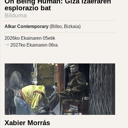
On Being Human: Giza izaeraren
esplorazio bat
Bilduma
Alkar Contemporary
(Bilbo, Bizkaia)
2026ko Ekainaren 05etik
2027ko Ekainaren 06ra
Xabier Morrás