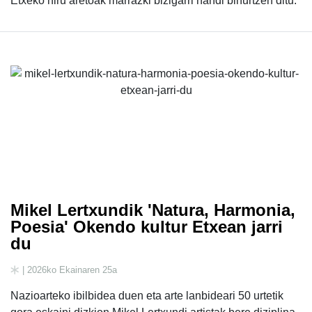
Etxeko hiru aretoak marrazki bizigarri handi bihurtzen ditu.
Mikel Lertxundik 'Natura, Harmonia,
Poesia' Okendo kultur Etxean jarri
du
| 2026ko Ekainaren 25a
Nazioarteko ibilbidea duen eta arte lanbideari 50 urtetik