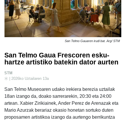
San Telmo Gauaren irudi bat. Arg/ STM
San Telmo Gaua Frescoren esku-
hartze artistiko batekin dator aurten
STM
| 2026ko Uztailaren 13a
San Telmo Museoaren udako irekiera berezia uztailak
18an izango da, doako sarrerarekin, 20:30 eta 24:00
artean. Xabier Zirikiainek, Ander Perez de Arenazak eta
Mario Azurzak berariaz okasio honetan sortuko duten
proposamen artistikoa izango da aurtengo berrikuntza