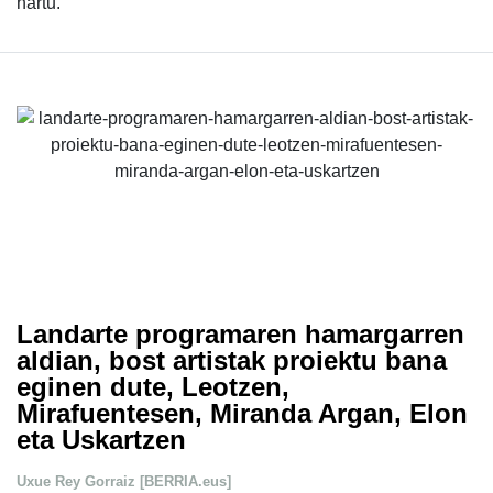
hartu.
Landarte programaren hamargarren
aldian, bost artistak proiektu bana
eginen dute, Leotzen,
Mirafuentesen, Miranda Argan, Elon
eta Uskartzen
Uxue Rey Gorraiz [BERRIA.eus]