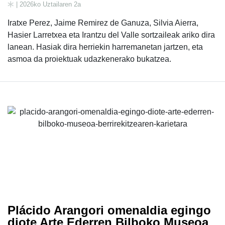
| 2026ko Uztailaren 2a
Iratxe Perez, Jaime Remirez de Ganuza, Silvia Aierra,
Hasier Larretxea eta Irantzu del Valle sortzaileak ariko dira
lanean. Hasiak dira herriekin harremanetan jartzen, eta
asmoa da proiektuak udazkenerako bukatzea.
Plácido Arangori omenaldia egingo
diote Arte Ederren Bilboko Museoa