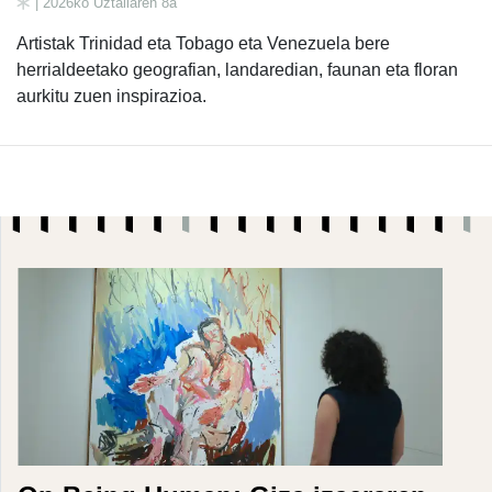
| 2026ko Uztailaren 8a
Artistak Trinidad eta Tobago eta Venezuela bere
herrialdeetako geografian, landaredian, faunan eta floran
aurkitu zuen inspirazioa.