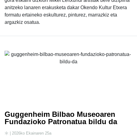
gora eskaini dizkion Mikel Lertxundi artistak bere diziplina
anitzeko lanaren erakusketa dakar Okendo Kultur Etxera
formatu ertaineko eskulturez, pinturez, marrazkiz eta
argazkiz osatua.
Guggenheim Bilbao Museoaren
Fundazioko Patronatua bildu da
| 2026ko Ekainaren 25a