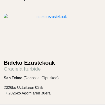
Bideko Ezustekoak
Graciela Iturbide
San Telmo
(Donostia, Gipuzkoa)
2026ko Uztailaren 03tik
2026ko Agorrilaren 30era