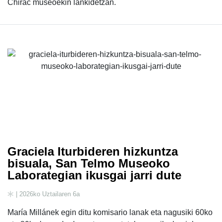
Chirac museoekin lankidetzan.
Graciela Iturbideren hizkuntza
bisuala, San Telmo Museoko
Laborategian ikusgai jarri dute
| 2026ko Uztailaren 6a
María Millánek egin ditu komisario lanak eta nagusiki 60ko