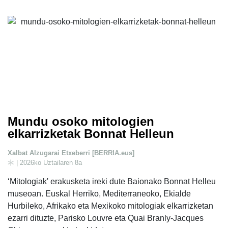
Mundu osoko mitologien
elkarrizketak Bonnat Helleun
Xalbat Alzugarai Etxeberri [BERRIA.eus]
| 2026ko Uztailaren 8a
‘Mitologiak' erakusketa ireki dute Baionako Bonnat Helleu
museoan. Euskal Herriko, Mediterraneoko, Ekialde
Hurbileko, Afrikako eta Mexikoko mitologiak elkarrizketan
ezarri dituzte, Parisko Louvre eta Quai Branly-Jacques