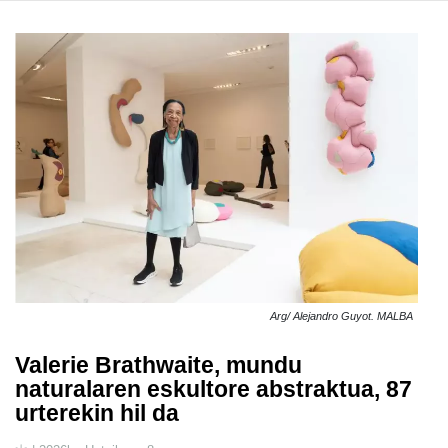
Arg/ Alejandro Guyot. MALBA
Valerie Brathwaite, mundu
naturalaren eskultore abstraktua, 87
urterekin hil da