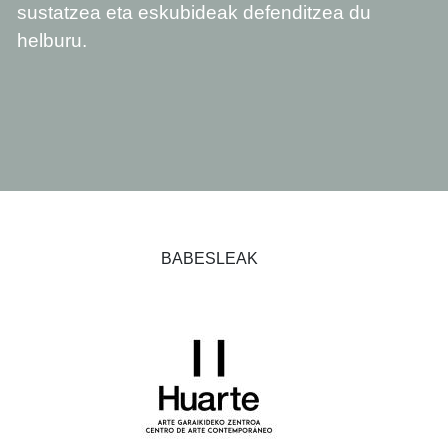
sustatzea eta eskubideak defenditzea du
helburu.
BABESLEAK