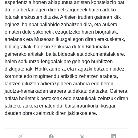
esperientzia horren abiapuntua artisten konstelazio bat
da, eta bertan ageri diren elkarguneek haien arteko
loturak erakusten dituzte. Artisten irudien gainean klik
eginez, hainbat baliabide zabaltzen dira, eta aukera
ematen dute sakonetik ezagutzeko haien biografiak,
artelanak eta Museoan ikusgai egon diren erakusketak,
bibliografiak, haiekin zerikusia duten Bildumako
gainerako artistak, baita bideoak eta dokumentalak ere,
haien sorkuntza-lengoaiak are gehiago hurbiltzen
dizkigutenak. Hortik aurrera, eta iragazki batzuen bidez,
korronte edo mugimendu artistiko zehatzen arabera,
lantzen dituzten adierazpideen arabera edo beren
jaiotza-hamarkaden arabera taldekatu daitezke. Gainera,
artista horietatik bertokoak edo estatukoak zeintzuk diren
jakiteko aukera ematen du, baita iraunkorki ikusgai
dauden obrak zeintzuk diren jakitekoa ere.