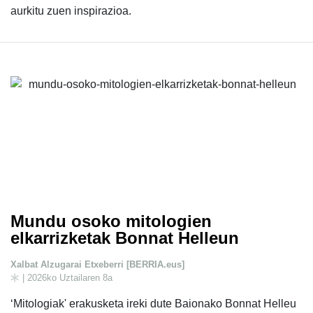
aurkitu zuen inspirazioa.
Mundu osoko mitologien
elkarrizketak Bonnat Helleun
Xalbat Alzugarai Etxeberri [BERRIA.eus]
| 2026ko Uztailaren 8a
‘Mitologiak' erakusketa ireki dute Baionako Bonnat Helleu