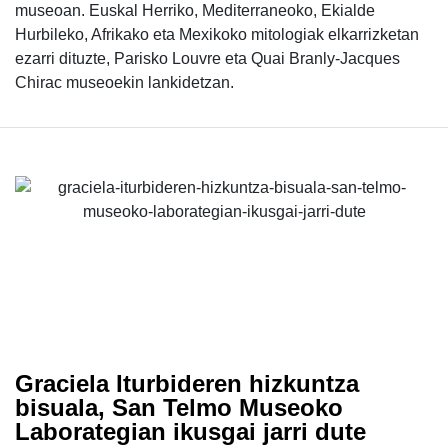
museoan. Euskal Herriko, Mediterraneoko, Ekialde
Hurbileko, Afrikako eta Mexikoko mitologiak elkarrizketan
ezarri dituzte, Parisko Louvre eta Quai Branly-Jacques
Chirac museoekin lankidetzan.
Graciela Iturbideren hizkuntza
bisuala, San Telmo Museoko
Laborategian ikusgai jarri dute