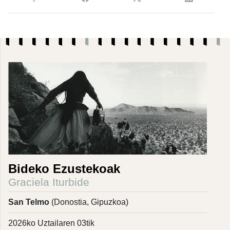
Bideko Ezustekoak
Graciela Iturbide
San Telmo
(Donostia, Gipuzkoa)
2026ko Uztailaren 03tik