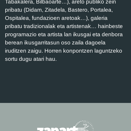
Tabakalera, Bilbaoarte…), areto publiko zein
pribatu (Didam, Zitadela, Bastero, Portalea,
Ospitalea, fundazioen aretoak…), galeria
pribatu tradizionalak eta artistenak… hainbeste
programazio eta artista lan ikusgai eta denbora
berean ikusgarritasun oso zaila dagoela
iruditzen zaigu. Horren konpontzen laguntzeko
sortu dugu atari hau.