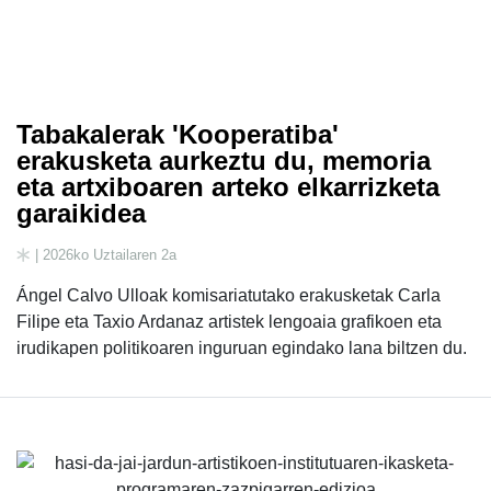
Tabakalerak 'Kooperatiba'
erakusketa aurkeztu du, memoria
eta artxiboaren arteko elkarrizketa
garaikidea
| 2026ko Uztailaren 2a
Ángel Calvo Ulloak komisariatutako erakusketak Carla
Filipe eta Taxio Ardanaz artistek lengoaia grafikoen eta
irudikapen politikoaren inguruan egindako lana biltzen du.