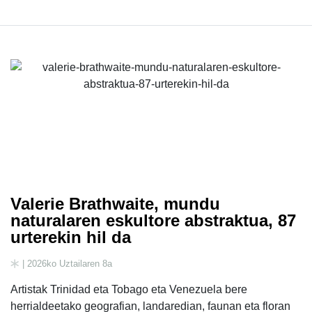
Valerie Brathwaite, mundu
naturalaren eskultore abstraktua, 87
urterekin hil da
| 2026ko Uztailaren 8a
Artistak Trinidad eta Tobago eta Venezuela bere
herrialdeetako geografian, landaredian, faunan eta floran