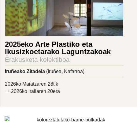
2025eko Arte Plastiko eta
Ikusizkoetarako Laguntzakoak
Erakusketa kolektiboa
Iruñeako Zitadela
(Iruñea, Nafarroa)
2026ko Maiatzaren 28tik
2026ko Irailaren 20era