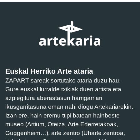
Euskal Herriko Arte ataria
ZAPART sareak sortutako ataria duzu hau.
Gure euskal lurralde txikiak duen artista eta
azpiegitura aberastasun harrigarriari
ikusgarritasuna eman nahi diogu Artekariarekin.
Izan ere, hain eremu ttipi batean hainbeste
museo (Artium, Oteiza, Arte Ederretakoak,
Guggenheim…), arte zentro (Uharte zentroa,