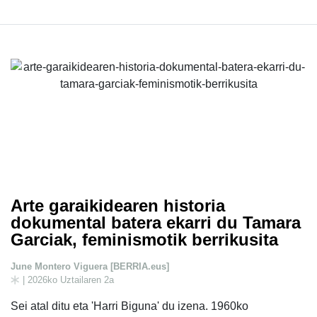
Arte garaikidearen historia
dokumental batera ekarri du Tamara
Garciak, feminismotik berrikusita
June Montero Viguera [BERRIA.eus]
| 2026ko Uztailaren 2a
Sei atal ditu eta 'Harri Biguna' du izena. 1960ko