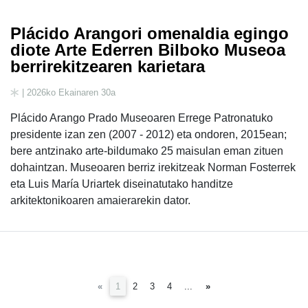
Plácido Arangori omenaldia egingo
diote Arte Ederren Bilboko Museoa
berrirekitzearen karietara
| 2026ko Ekainaren 30a
Plácido Arango Prado Museoaren Errege Patronatuko
presidente izan zen (2007 - 2012) eta ondoren, 2015ean;
bere antzinako arte-bildumako 25 maisulan eman zituen
dohaintzan. Museoaren berriz irekitzeak Norman Fosterrek
eta Luis María Uriartek diseinatutako handitze
arkitektonikoaren amaierarekin dator.
(current)
«
1
2
3
4
...
»