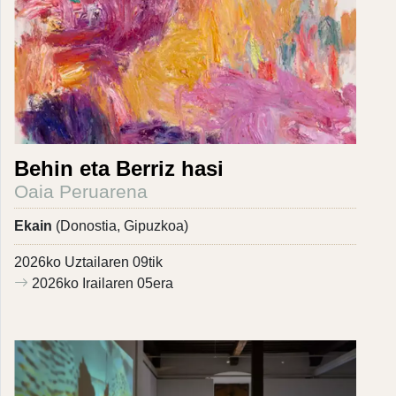
Behin eta Berriz hasi
Oaia Peruarena
Ekain
(Donostia, Gipuzkoa)
2026ko Uztailaren 09tik
2026ko Irailaren 05era