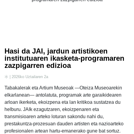
Hasi da JAI, jardun artistikoen
institutuaren ikasketa-programaren
zazpigarren edizioa
| 2026ko Uztailaren 2a
Tabakalerak eta Artium Museoak —Oteiza Museoarekin
elkarlanean— antolatuta, programak arte garaikidearen
arloan ikerketa, ekoizpena eta lan kritikoa sustatzea du
helburu. JAIk ezagutzaren, ekoizpenaren eta
transmisioaren arteko loturan sakondu nahi du,
prestakuntza-prozesuan dauden artisten eta nazioarteko
profesionalen artean hartu-emanerako gune bat sortuz.