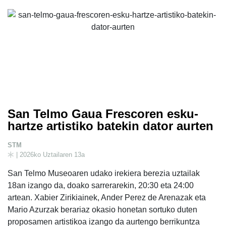
San Telmo Gaua Frescoren esku-
hartze artistiko batekin dator aurten
STM
| 2026ko Uztailaren 13a
San Telmo Museoaren udako irekiera berezia uztailak
18an izango da, doako sarrerarekin, 20:30 eta 24:00
artean. Xabier Zirikiainek, Ander Perez de Arenazak eta
Mario Azurzak berariaz okasio honetan sortuko duten
proposamen artistikoa izango da aurtengo berrikuntza