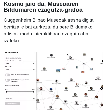
Kosmo jaio da, Museoaren
Bildumaren ezagutza-grafoa
Guggenheim Bilbao Museoak tresna digital
berritzaile bat aurkeztu du bere Bildumako
artistak modu interaktiboan ezagutu ahal
izateko