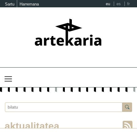
eu
es
fr
Sartu
Harremana
aktualitatea