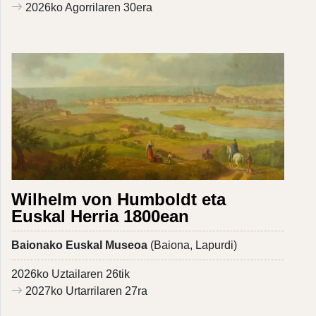
2026ko Agorrilaren 30era
Wilhelm von Humboldt eta
Euskal Herria 1800ean
Baionako Euskal Museoa
(Baiona, Lapurdi)
2026ko Uztailaren 26tik
2027ko Urtarrilaren 27ra