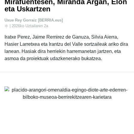
Mirafuentesen, Miranda Argan, Elon
eta Uskartzen
Uxue Rey Gorraiz [BERRIA.eus]
| 2026ko Uztailaren 2a
Iratxe Perez, Jaime Remirez de Ganuza, Silvia Aierra,
Hasier Larretxea eta Irantzu del Valle sortzaileak ariko dira
lanean. Hasiak dira herriekin harremanetan jartzen, eta
asmoa da proiektuak udazkenerako bukatzea.