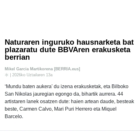
Naturaren inguruko hausnarketa bat
plazaratu dute BBVAren erakusketa
berrian
Mikel Garcia Martikorena [BERRIA.eus]
| 2026ko Uztailaren 13a
‘Mundu baten aukera' du izena erakusketak, eta Bilboko
San Nikolas jauregian egongo da, bihartik aurrera. 44
artistaren lanek osatzen dute: haien artean daude, besteak
beste, Carmen Calvo, Mari Puri Herrero eta Miquel
Barcelo.