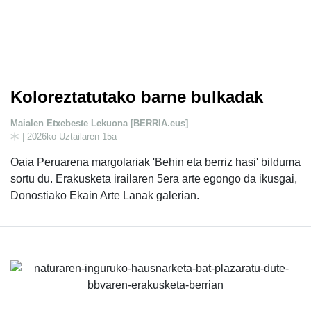
Koloreztatutako barne bulkadak
Maialen Etxebeste Lekuona [BERRIA.eus]
| 2026ko Uztailaren 15a
Oaia Peruarena margolariak 'Behin eta berriz hasi' bilduma
sortu du. Erakusketa irailaren 5era arte egongo da ikusgai,
Donostiako Ekain Arte Lanak galerian.