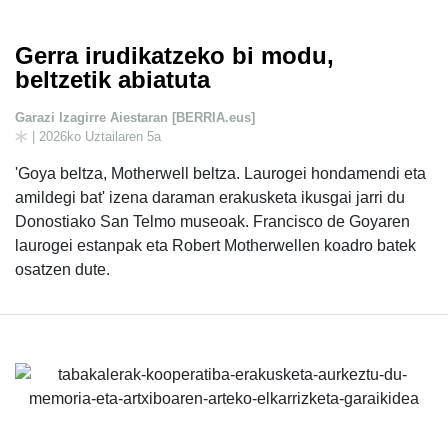
Gerra irudikatzeko bi modu,
beltzetik abiatuta
Garazi Izagirre Aiestaran [BERRIA.eus]
| 2026ko Uztailaren 5a
'Goya beltza, Motherwell beltza. Laurogei hondamendi eta
amildegi bat' izena daraman erakusketa ikusgai jarri du
Donostiako San Telmo museoak. Francisco de Goyaren
laurogei estanpak eta Robert Motherwellen koadro batek
osatzen dute.