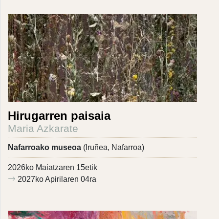
Hirugarren paisaia
Maria Azkarate
Nafarroako museoa
(Iruñea, Nafarroa)
2026ko Maiatzaren 15etik
2027ko Apirilaren 04ra