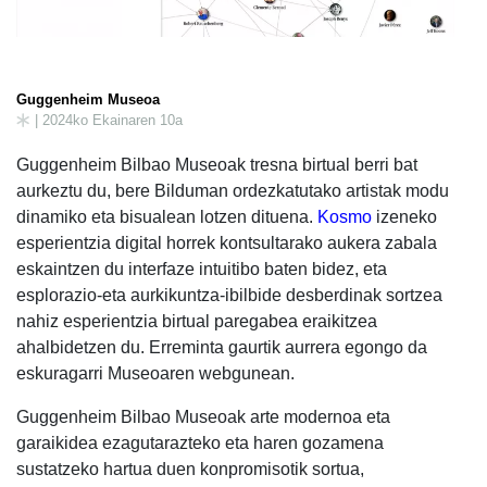
Guggenheim Museoa
| 2024ko Ekainaren 10a
Guggenheim Bilbao Museoak tresna birtual berri bat
aurkeztu du, bere Bilduman ordezkatutako artistak modu
dinamiko eta bisualean lotzen dituena.
Kosmo
izeneko
esperientzia digital horrek kontsultarako aukera zabala
eskaintzen du interfaze intuitibo baten bidez, eta
esplorazio-eta aurkikuntza-ibilbide desberdinak sortzea
nahiz esperientzia birtual paregabea eraikitzea
ahalbidetzen du. Erreminta gaurtik aurrera egongo da
eskuragarri Museoaren webgunean.
Guggenheim Bilbao Museoak arte modernoa eta
garaikidea ezagutarazteko eta haren gozamena
sustatzeko hartua duen konpromisotik sortua,