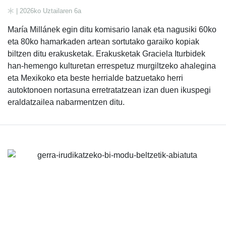
| 2026ko Uztailaren 6a
María Millánek egin ditu komisario lanak eta nagusiki 60ko
eta 80ko hamarkaden artean sortutako garaiko kopiak
biltzen ditu erakusketak. Erakusketak Graciela Iturbidek
han-hemengo kulturetan errespetuz murgiltzeko ahalegina
eta Mexikoko eta beste herrialde batzuetako herri
autoktonoen nortasuna erretratatzean izan duen ikuspegi
eraldatzailea nabarmentzen ditu.