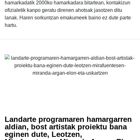
hamarkadatik 2000ko hamarkadara bitartean, kontakizun
ofizialetik kanpo geratu direnen ahotsak jasotzen ditu
lanak. Haren sorkuntzan emakumeek baino ez dute parte
hartu.
Landarte programaren hamargarren
aldian, bost artistak proiektu bana
eginen dute, Leotzen,