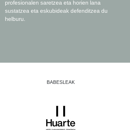
profesionalen saretzea eta horien lana
sustatzea eta eskubideak defenditzea du
helburu.
BABESLEAK