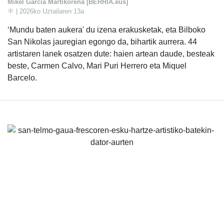
Mikel Garcia Martikorena [BERRIA.eus]
| 2026ko Uztailaren 13a
‘Mundu baten aukera' du izena erakusketak, eta Bilboko
San Nikolas jauregian egongo da, bihartik aurrera. 44
artistaren lanek osatzen dute: haien artean daude, besteak
beste, Carmen Calvo, Mari Puri Herrero eta Miquel
Barcelo.