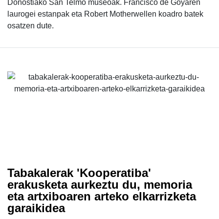
Donostiako San Telmo museoak. Francisco de Goyaren
laurogei estanpak eta Robert Motherwellen koadro batek
osatzen dute.
Tabakalerak 'Kooperatiba'
erakusketa aurkeztu du, memoria
eta artxiboaren arteko elkarrizketa
garaikidea