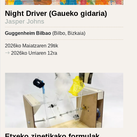
Night Driver (Gaueko gidaria)
Jasper Johns
Guggenheim Bilbao
(Bilbo, Bizkaia)
2026ko Maiatzaren 29tik
2026ko Urriaren 12ra
Etxeko zinetikako formulak