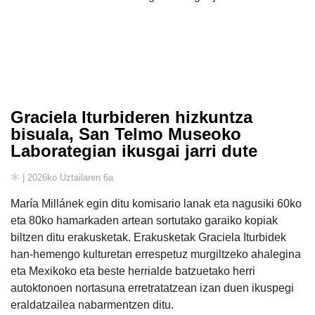
Graciela Iturbideren hizkuntza
bisuala, San Telmo Museoko
Laborategian ikusgai jarri dute
| 2026ko Uztailaren 6a
María Millánek egin ditu komisario lanak eta nagusiki 60ko
eta 80ko hamarkaden artean sortutako garaiko kopiak
biltzen ditu erakusketak. Erakusketak Graciela Iturbidek
han-hemengo kulturetan errespetuz murgiltzeko ahalegina
eta Mexikoko eta beste herrialde batzuetako herri
autoktonoen nortasuna erretratatzean izan duen ikuspegi
eraldatzailea nabarmentzen ditu.