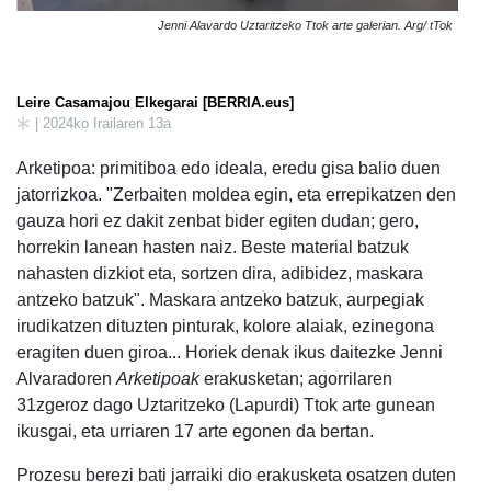
Jenni Alavardo Uztaritzeko Ttok arte galerian. Arg/ tTok
Leire Casamajou Elkegarai [BERRIA.eus]
| 2024ko Irailaren 13a
Arketipoa: primitiboa edo ideala, eredu gisa balio duen
jatorrizkoa. "Zerbaiten moldea egin, eta errepikatzen den
gauza hori ez dakit zenbat bider egiten dudan; gero,
horrekin lanean hasten naiz. Beste material batzuk
nahasten dizkiot eta, sortzen dira, adibidez, maskara
antzeko batzuk". Maskara antzeko batzuk, aurpegiak
irudikatzen dituzten pinturak, kolore alaiak, ezinegona
eragiten duen giroa... Horiek denak ikus daitezke Jenni
Alvaradoren
Arketipoak
erakusketan; agorrilaren
31zgeroz dago Uztaritzeko (Lapurdi) Ttok arte gunean
ikusgai, eta urriaren 17 arte egonen da bertan.
Prozesu berezi bati jarraiki dio erakusketa osatzen duten