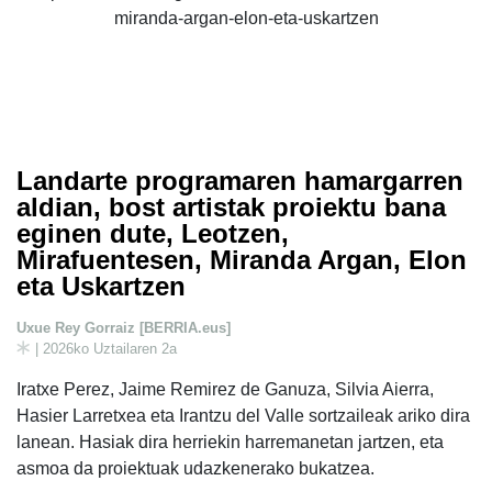
Landarte programaren hamargarren
aldian, bost artistak proiektu bana
eginen dute, Leotzen,
Mirafuentesen, Miranda Argan, Elon
eta Uskartzen
Uxue Rey Gorraiz [BERRIA.eus]
| 2026ko Uztailaren 2a
Iratxe Perez, Jaime Remirez de Ganuza, Silvia Aierra,
Hasier Larretxea eta Irantzu del Valle sortzaileak ariko dira
lanean. Hasiak dira herriekin harremanetan jartzen, eta
asmoa da proiektuak udazkenerako bukatzea.