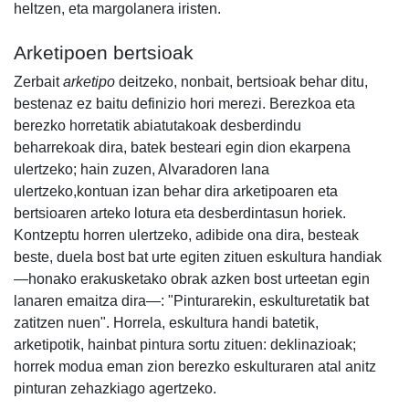
heltzen, eta margolanera iristen.
Arketipoen bertsioak
Zerbait
arketipo
deitzeko, nonbait, bertsioak behar ditu,
bestenaz ez baitu definizio hori merezi. Berezkoa eta
berezko horretatik abiatutakoak desberdindu
beharrekoak dira, batek besteari egin dion ekarpena
ulertzeko; hain zuzen, Alvaradoren lana
ulertzeko,kontuan izan behar dira arketipoaren eta
bertsioaren arteko lotura eta desberdintasun horiek.
Kontzeptu horren ulertzeko, adibide ona dira, besteak
beste, duela bost bat urte egiten zituen eskultura handiak
—honako erakusketako obrak azken bost urteetan egin
lanaren emaitza dira—: "Pinturarekin, eskulturetatik bat
zatitzen nuen". Horrela, eskultura handi batetik,
arketipotik, hainbat pintura sortu zituen: deklinazioak;
horrek modua eman zion berezko eskulturaren atal anitz
pinturan zehazkiago agertzeko.