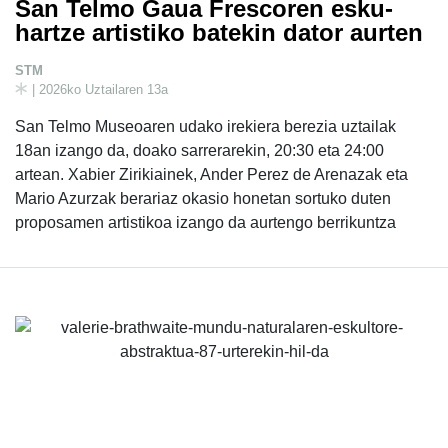
San Telmo Gaua Frescoren esku-
hartze artistiko batekin dator aurten
STM
| 2026ko Uztailaren 13a
San Telmo Museoaren udako irekiera berezia uztailak
18an izango da, doako sarrerarekin, 20:30 eta 24:00
artean. Xabier Zirikiainek, Ander Perez de Arenazak eta
Mario Azurzak berariaz okasio honetan sortuko duten
proposamen artistikoa izango da aurtengo berrikuntza