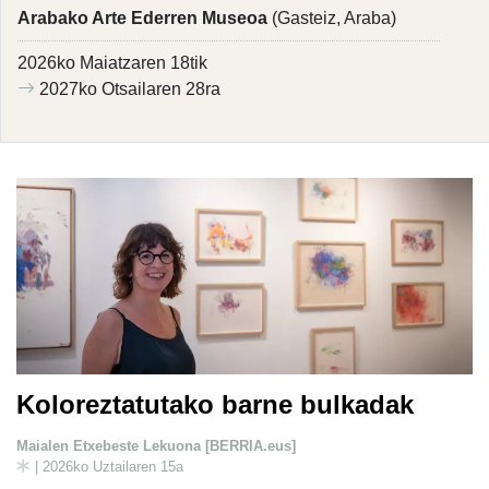
Arabako Arte Ederren Museoa
(Gasteiz, Araba)
2026ko Maiatzaren 18tik
2027ko Otsailaren 28ra
Koloreztatutako barne bulkadak
Maialen Etxebeste Lekuona [BERRIA.eus]
| 2026ko Uztailaren 15a