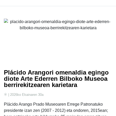
Plácido Arangori omenaldia egingo
diote Arte Ederren Bilboko Museoa
berrirekitzearen karietara
| 2026ko Ekainaren 30a
Plácido Arango Prado Museoaren Errege Patronatuko
presidente izan zen (2007 - 2012) eta ondoren, 2015ean;