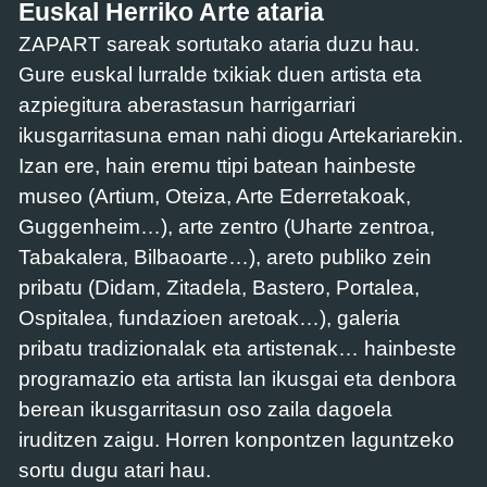
Euskal Herriko Arte ataria
ZAPART sareak sortutako ataria duzu hau.
Gure euskal lurralde txikiak duen artista eta
azpiegitura aberastasun harrigarriari
ikusgarritasuna eman nahi diogu Artekariarekin.
Izan ere, hain eremu ttipi batean hainbeste
museo (Artium, Oteiza, Arte Ederretakoak,
Guggenheim…), arte zentro (Uharte zentroa,
Tabakalera, Bilbaoarte…), areto publiko zein
pribatu (Didam, Zitadela, Bastero, Portalea,
Ospitalea, fundazioen aretoak…), galeria
pribatu tradizionalak eta artistenak… hainbeste
programazio eta artista lan ikusgai eta denbora
berean ikusgarritasun oso zaila dagoela
iruditzen zaigu. Horren konpontzen laguntzeko
sortu dugu atari hau.