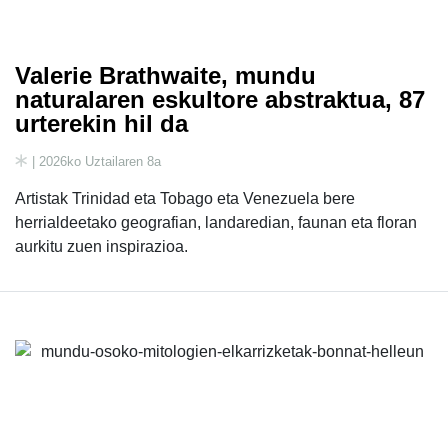
Valerie Brathwaite, mundu
naturalaren eskultore abstraktua, 87
urterekin hil da
| 2026ko Uztailaren 8a
Artistak Trinidad eta Tobago eta Venezuela bere
herrialdeetako geografian, landaredian, faunan eta floran
aurkitu zuen inspirazioa.