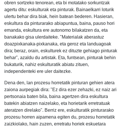
obren sortzeko tenorean, eta bi motatako sorkuntzak
agertu ditu: eskulturak eta pinturak. Bainaelkarri loturik
ulertu behar dira biak, hein batean bederen. Hasieran,
eskultura da pinturarako abiapuntua, baina, pauso hori
emanda, eskultura ere autonomo bilakatzen da, eta
banakako gisa ulerdaiteke. "Materialak aberastuz
doazpixkanaka-pixkanaka, eta geroz eta landuagoak
dira; beraz, orain, eskulturek ez dituzte gehiago pinturak
behar", azaldu du artistak. Eta, funtsean, pinturak behin
bukaturik, nahiz eskulturatik abiatu zituen,
independenteki ere uler daitezke.
Dena den, lan prozesu horretatik pinturan gehien atera
zaiona aurpegiak dira: "Ez dira ezer zehazki, ez naiz ari
pertsonaia baten bila, baina agertzen dira eskultura
batekin abiatzen naizelako, eta horietarik erretratuak
ateratzen direlako". Berriz ere, eskulturatik pinturarako
prozesu horren aipamena egiten du, prozesu horretatik
zaizkiolako, hain zuzen, erretratu horiek eskuetara