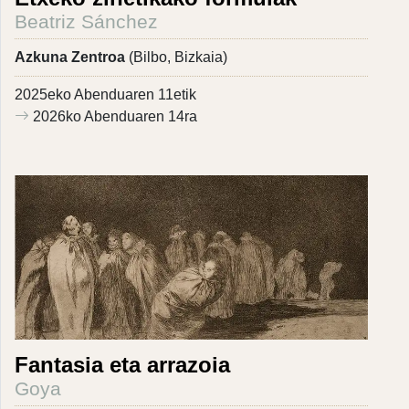
Beatriz Sánchez
Azkuna Zentroa
(Bilbo, Bizkaia)
2025eko Abenduaren 11etik
2026ko Abenduaren 14ra
Fantasia eta arrazoia
Goya