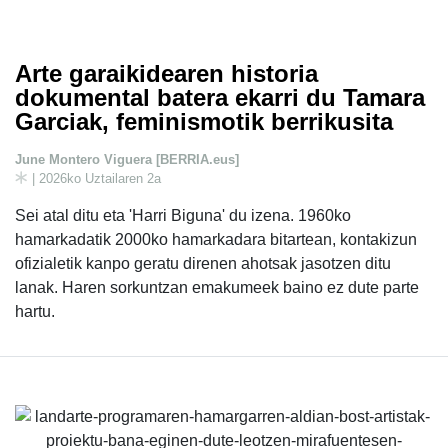
Arte garaikidearen historia
dokumental batera ekarri du Tamara
Garciak, feminismotik berrikusita
June Montero Viguera [BERRIA.eus]
| 2026ko Uztailaren 2a
Sei atal ditu eta 'Harri Biguna' du izena. 1960ko
hamarkadatik 2000ko hamarkadara bitartean, kontakizun
ofizialetik kanpo geratu direnen ahotsak jasotzen ditu
lanak. Haren sorkuntzan emakumeek baino ez dute parte
hartu.