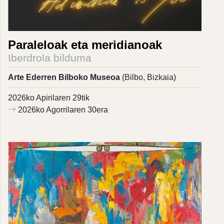
Paraleloak eta meridianoak
Iberdrola bilduma
Arte Ederren Bilboko Museoa
(Bilbo, Bizkaia)
2026ko Apirilaren 29tik
2026ko Agorrilaren 30era