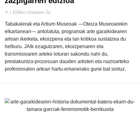
zazpigarren edizioa
| 2026ko Uztailaren 2a
Tabakalerak eta Artium Museoak —Oteiza Museoarekin
elkarlanean— antolatuta, programak arte garaikidearen
arloan ikerketa, ekoizpena eta lan kritikoa sustatzea du
helburu. JAIk ezagutzaren, ekoizpenaren eta
transmisioaren arteko loturan sakondu nahi du,
prestakuntza-prozesuan dauden artisten eta nazioarteko
profesionalen artean hartu-emanerako gune bat sortuz.