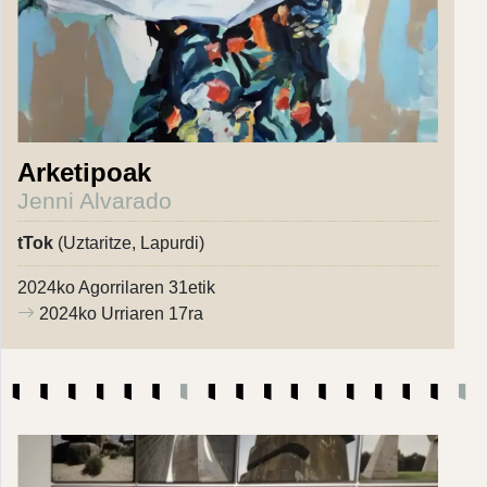
Arketipoak
Jenni Alvarado
tTok
(Uztaritze, Lapurdi)
2024ko Agorrilaren 31etik
2024ko Urriaren 17ra