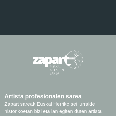
Artista profesionalen sarea
Zapart sareak Euskal Herriko sei lurralde
historikoetan bizi eta lan egiten duten artista