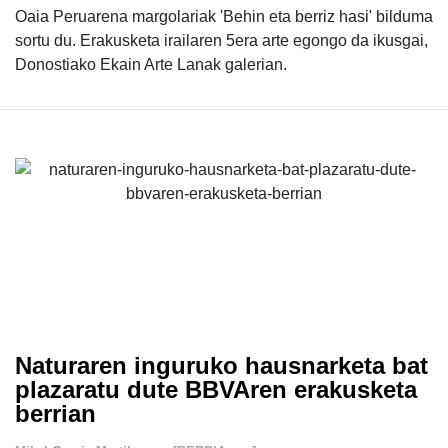
Oaia Peruarena margolariak 'Behin eta berriz hasi' bilduma
sortu du. Erakusketa irailaren 5era arte egongo da ikusgai,
Donostiako Ekain Arte Lanak galerian.
Naturaren inguruko hausnarketa bat
plazaratu dute BBVAren erakusketa
berrian