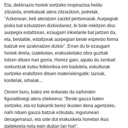
Eta, deklinazio horiek sortzeko inspirazioa heldu
zitzaiola, erretratuak atera zitzaizkion, potretak.
"Azkenean, beti ateratzen zaizkit pertsonaiak. Aurpegiak
pixka bat ezkutatzen dizkiedanez, bi bide irekitzen dira:
aurpegia estaltzean, ezaugarri inkietante bat jartzen da,
eta, bestalde, estaltzeak aurpegiari beste espresio forma
batzuk ere azaleratzen dizkio". Erran du bi ezaugarri
horiek direla, izatekotan, erakusketako obra guztiak
lotzen dituen hari gorria. Horrez gain, aipatu du zenbait
sorkuntzak kutsu folklorikoa ere badutela, eskulturak
sortzeko erabiltzen dituen materialengatik: lazoak,
kordelak, oihalak...
Ororen buru, batez ere entseatu da saihesten
figuratiboegi atera zitekeena: "Beste gauza baten
sortzeko, eta ez bakarrik berez ikusten dena agertzeko,
nahi nituen gauza batzuk ezkutatu, ingurunean
desagerrarazi, eta uste dut erakusketa honetan ikus
daitekeela nola egin dudan lan hori".