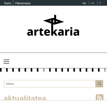
eu
es
fr
Sartu
Harremana
aktualitatea