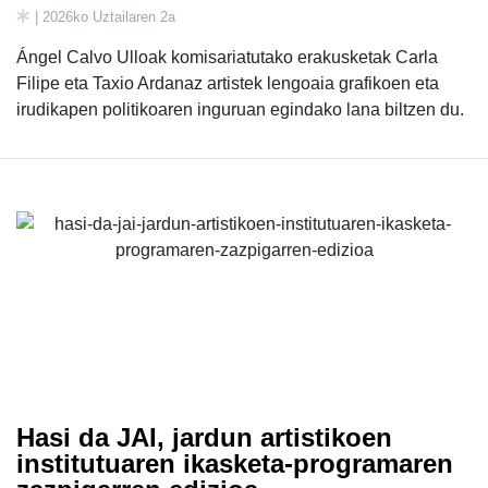
| 2026ko Uztailaren 2a
Ángel Calvo Ulloak komisariatutako erakusketak Carla
Filipe eta Taxio Ardanaz artistek lengoaia grafikoen eta
irudikapen politikoaren inguruan egindako lana biltzen du.
Hasi da JAI, jardun artistikoen
institutuaren ikasketa-programaren