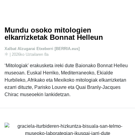
Mundu osoko mitologien
elkarrizketak Bonnat Helleun
Xalbat Alzugarai Etxeberri [BERRIA.eus]
| 2026ko Uztailaren 8a
‘Mitologiak' erakusketa ireki dute Baionako Bonnat Helleu
museoan. Euskal Herriko, Mediterraneoko, Ekialde
Hurbileko, Afrikako eta Mexikoko mitologiak elkarrizketan
ezarri dituzte, Parisko Louvre eta Quai Branly-Jacques
Chirac museoekin lankidetzan.