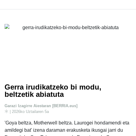
Gerra irudikatzeko bi modu,
beltzetik abiatuta
Garazi Izagirre Aiestaran [BERRIA.eus]
| 2026ko Uztailaren 5a
'Goya beltza, Motherwell beltza. Laurogei hondamendi eta
amildegi bat' izena daraman erakusketa ikusgai jarri du