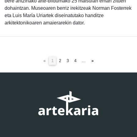
bere antzinako arte-bildumako 25 maisulan eman zituen
dohaintzan. Museoaren berriz irekitzeak Norman Fosterrek
eta Luis María Uriartek diseinatutako handitze
arkitektonikoaren amaierarekin dator.
(current)
«
1
2
3
4
...
»