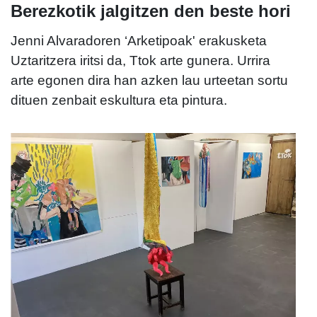
Berezkotik jalgitzen den beste hori
Jenni Alvaradoren ‘Arketipoak' erakusketa
Uztaritzera iritsi da, Ttok arte gunera. Urrira
arte egonen dira han azken lau urteetan sortu
dituen zenbait eskultura eta pintura.