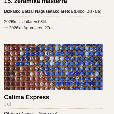
15. zeramika masterra
Bizkaiko Batzar Nagusietako aretoa
(Bilbo, Bizkaia)
2026ko Uztailaren 03tik
2026ko Agorrilaren 27ra
Calima Express
Juf
Cibrían
(Donostia, Gipuzkoa)