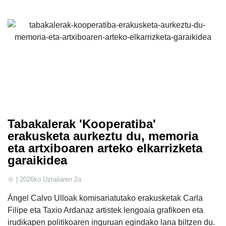
Tabakalerak 'Kooperatiba'
erakusketa aurkeztu du, memoria
eta artxiboaren arteko elkarrizketa
garaikidea
| 2026ko Uztailaren 2a
Ángel Calvo Ulloak komisariatutako erakusketak Carla
Filipe eta Taxio Ardanaz artistek lengoaia grafikoen eta
irudikapen politikoaren inguruan egindako lana biltzen du.