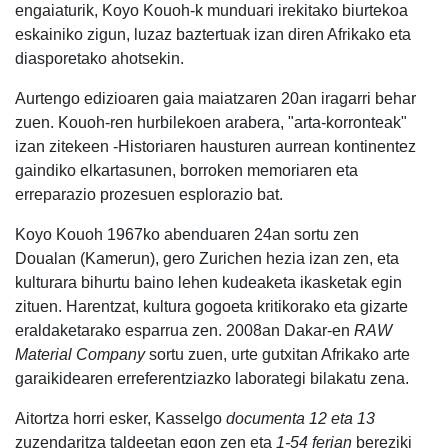
engaiaturik, Koyo Kouoh-k munduari irekitako biurtekoa
eskainiko zigun, luzaz baztertuak izan diren Afrikako eta
diasporetako ahotsekin.
Aurtengo edizioaren gaia maiatzaren 20an iragarri behar
zuen. Kouoh-ren hurbilekoen arabera, "arta-korronteak"
izan zitekeen -Historiaren hausturen aurrean kontinentez
gaindiko elkartasunen, borroken memoriaren eta
erreparazio prozesuen esplorazio bat.
Koyo Kouoh 1967ko abenduaren 24an sortu zen
Doualan (Kamerun), gero Zurichen hezia izan zen, eta
kulturara bihurtu baino lehen kudeaketa ikasketak egin
zituen. Harentzat, kultura gogoeta kritikorako eta gizarte
eraldaketarako esparrua zen. 2008an Dakar-en
RAW
Material Company
sortu zuen, urte gutxitan Afrikako arte
garaikidearen erreferentziazko laborategi bilakatu zena.
Aitortza horri esker, Kasselgo
documenta 12 eta 13
zuzendaritza taldeetan egon zen eta
1-54 ferian
bereziki