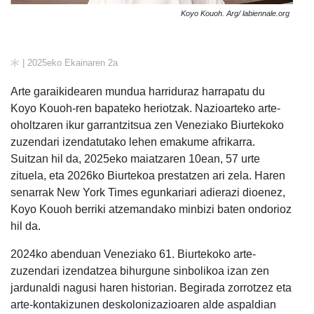
Koyo Kouoh. Arg/ labiennale.org
| 2025eko Ekainaren 2a
Arte garaikidearen mundua harriduraz harrapatu du
Koyo Kouoh-ren bapateko heriotzak. Nazioarteko arte-
oholtzaren ikur garrantzitsua zen Veneziako Biurtekoko
zuzendari izendatutako lehen emakume afrikarra.
Suitzan hil da, 2025eko maiatzaren 10ean, 57 urte
zituela, eta 2026ko Biurtekoa prestatzen ari zela. Haren
senarrak New York Times egunkariari adierazi dioenez,
Koyo Kouoh berriki atzemandako minbizi baten ondorioz
hil da.
2024ko abenduan Veneziako 61. Biurtekoko arte-
zuzendari izendatzea bihurgune sinbolikoa izan zen
jardunaldi nagusi haren historian. Begirada zorrotzez eta
arte-kontakizunen deskolonizazioaren alde aspaldian