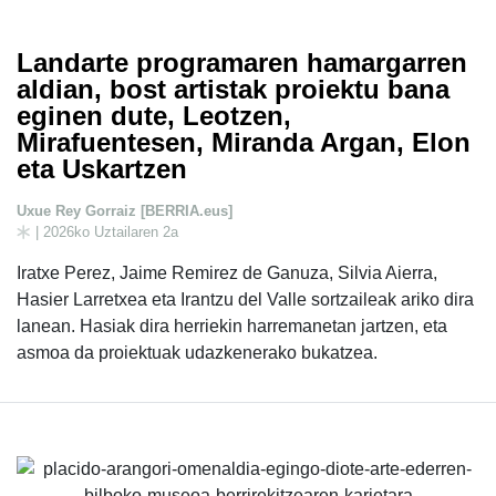
Landarte programaren hamargarren
aldian, bost artistak proiektu bana
eginen dute, Leotzen,
Mirafuentesen, Miranda Argan, Elon
eta Uskartzen
Uxue Rey Gorraiz [BERRIA.eus]
| 2026ko Uztailaren 2a
Iratxe Perez, Jaime Remirez de Ganuza, Silvia Aierra,
Hasier Larretxea eta Irantzu del Valle sortzaileak ariko dira
lanean. Hasiak dira herriekin harremanetan jartzen, eta
asmoa da proiektuak udazkenerako bukatzea.