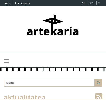
eu
es
fr
Sartu
Harremana
aktualitatea