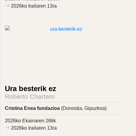
2026ko Irailaren 13ra
Ura besterik ez
Roberto Chartam
Cristina Enea fundazioa
(Donostia, Gipuzkoa)
2026ko Ekainaren 26tik
2026ko Irailaren 13ra