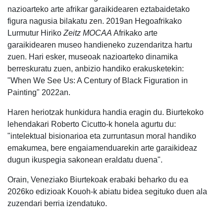
nazioarteko arte afrikar garaikidearen eztabaidetako
figura nagusia bilakatu zen. 2019an Hegoafrikako
Lurmutur Hiriko
Zeitz MOCAA
Afrikako arte
garaikidearen museo handieneko zuzendaritza hartu
zuen. Hari esker, museoak nazioarteko dinamika
berreskuratu zuen, anbizio handiko erakusketekin:
"When We See Us: A Century of Black Figuration in
Painting" 2022an.
Haren heriotzak hunkidura handia eragin du. Biurtekoko
lehendakari Roberto Cicutto-k honela agurtu du:
"intelektual bisionarioa eta zurruntasun moral handiko
emakumea, bere engaiamenduarekin arte garaikideaz
dugun ikuspegia sakonean eraldatu duena".
Orain, Veneziako Biurtekoak erabaki beharko du ea
2026ko edizioak Kouoh-k abiatu bidea segituko duen ala
zuzendari berria izendatuko.