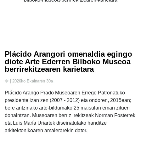
Plácido Arangori omenaldia egingo
diote Arte Ederren Bilboko Museoa
berrirekitzearen karietara
| 2026ko Ekainaren 30a
Plácido Arango Prado Museoaren Errege Patronatuko
presidente izan zen (2007 - 2012) eta ondoren, 2015ean;
bere antzinako arte-bildumako 25 maisulan eman zituen
dohaintzan. Museoaren berriz irekitzeak Norman Fosterrek
eta Luis María Uriartek diseinatutako handitze
arkitektonikoaren amaierarekin dator.