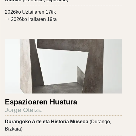
2026ko Uztailaren 17tik
2026ko Irailaren 19ra
Espazioaren Hustura
Jorge Oteiza
Durangoko Arte eta Historia Museoa
(Durango,
Bizkaia)