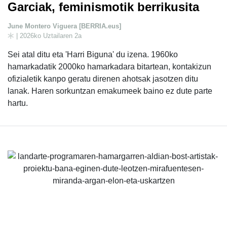
Garciak, feminismotik berrikusita
June Montero Viguera [BERRIA.eus]
| 2026ko Uztailaren 2a
Sei atal ditu eta 'Harri Biguna' du izena. 1960ko
hamarkadatik 2000ko hamarkadara bitartean, kontakizun
ofizialetik kanpo geratu direnen ahotsak jasotzen ditu
lanak. Haren sorkuntzan emakumeek baino ez dute parte
hartu.