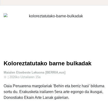
Koloreztatutako barne bulkadak
Maialen Etxebeste Lekuona [BERRIA.eus]
| 2026ko Uztailaren 15a
Oaia Peruarena margolariak 'Behin eta berriz hasi' bilduma
sortu du. Erakusketa irailaren 5era arte egongo da ikusgai,
Donostiako Ekain Arte Lanak galerian.