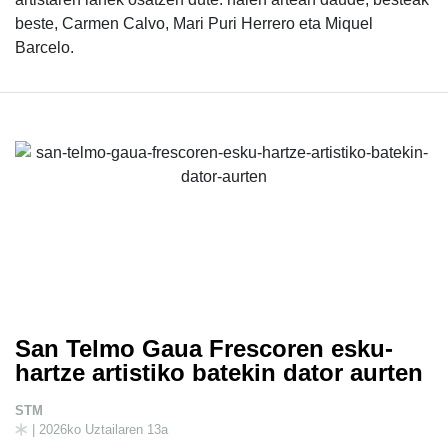
beste, Carmen Calvo, Mari Puri Herrero eta Miquel
Barcelo.
San Telmo Gaua Frescoren esku-
hartze artistiko batekin dator aurten
STM
| 2026ko Uztailaren 13a