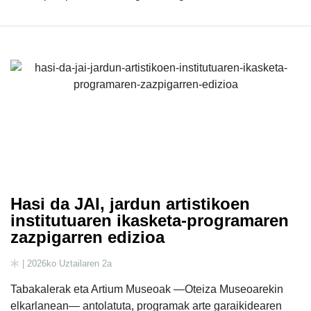
Hasi da JAI, jardun artistikoen
institutuaren ikasketa-programaren
zazpigarren edizioa
| 2026ko Uztailaren 2a
Tabakalerak eta Artium Museoak —Oteiza Museoarekin
elkarlanean— antolatuta, programak arte garaikidearen