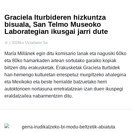
Graciela Iturbideren hizkuntza
bisuala, San Telmo Museoko
Laborategian ikusgai jarri dute
| 2026ko Uztailaren 6a
María Millánek egin ditu komisario lanak eta nagusiki 60ko
eta 80ko hamarkaden artean sortutako garaiko kopiak
biltzen ditu erakusketak. Erakusketak Graciela Iturbidek
han-hemengo kulturetan errespetuz murgiltzeko ahalegina
eta Mexikoko eta beste herrialde batzuetako herri
autoktonoen nortasuna erretratatzean izan duen ikuspegi
eraldatzailea nabarmentzen ditu.