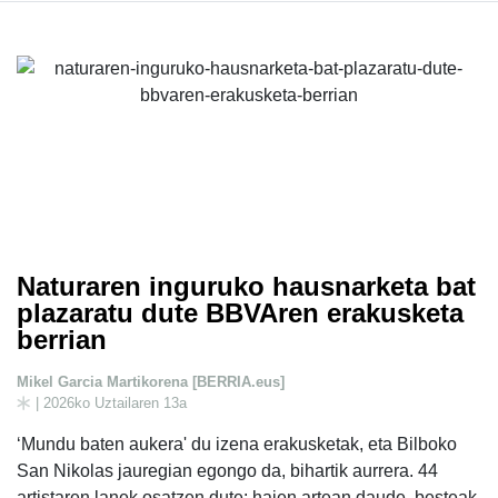
Naturaren inguruko hausnarketa bat
plazaratu dute BBVAren erakusketa
berrian
Mikel Garcia Martikorena [BERRIA.eus]
| 2026ko Uztailaren 13a
‘Mundu baten aukera' du izena erakusketak, eta Bilboko
San Nikolas jauregian egongo da, bihartik aurrera. 44
artistaren lanek osatzen dute: haien artean daude, besteak