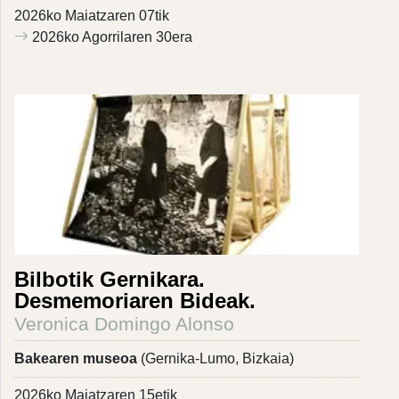
2026ko Maiatzaren 07tik
2026ko Agorrilaren 30era
Bilbotik Gernikara.
Desmemoriaren Bideak.
Veronica Domingo Alonso
Bakearen museoa
(Gernika-Lumo, Bizkaia)
2026ko Maiatzaren 15etik