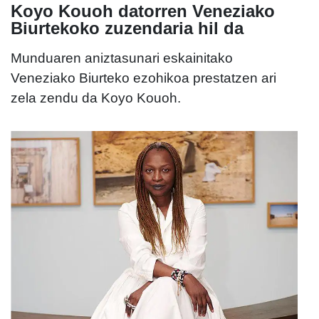
Koyo Kouoh datorren Veneziako
Biurtekoko zuzendaria hil da
Munduaren aniztasunari eskainitako
Veneziako Biurteko ezohikoa prestatzen ari
zela zendu da Koyo Kouoh.