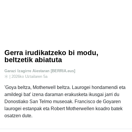
Gerra irudikatzeko bi modu,
beltzetik abiatuta
Garazi Izagirre Aiestaran [BERRIA.eus]
| 2026ko Uztailaren 5a
'Goya beltza, Motherwell beltza. Laurogei hondamendi eta
amildegi bat' izena daraman erakusketa ikusgai jarri du
Donostiako San Telmo museoak. Francisco de Goyaren
laurogei estanpak eta Robert Motherwellen koadro batek
osatzen dute.