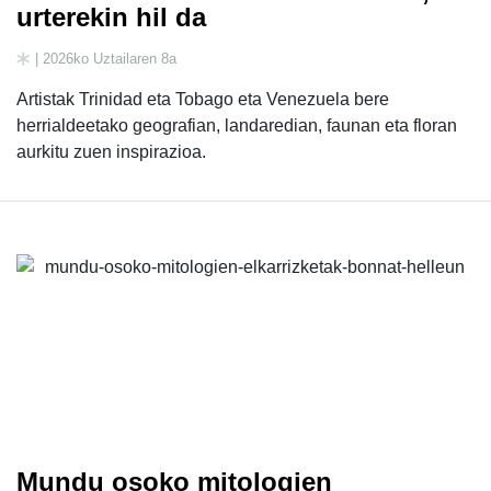
urterekin hil da
| 2026ko Uztailaren 8a
Artistak Trinidad eta Tobago eta Venezuela bere
herrialdeetako geografian, landaredian, faunan eta floran
aurkitu zuen inspirazioa.
Mundu osoko mitologien