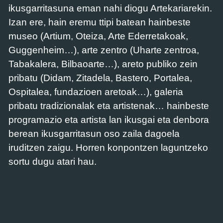
ikusgarritasuna eman nahi diogu Artekariarekin.
Izan ere, hain eremu ttipi batean hainbeste
museo (Artium, Oteiza, Arte Ederretakoak,
Guggenheim…), arte zentro (Uharte zentroa,
Tabakalera, Bilbaoarte…), areto publiko zein
pribatu (Didam, Zitadela, Bastero, Portalea,
Ospitalea, fundazioen aretoak…), galeria
pribatu tradizionalak eta artistenak… hainbeste
programazio eta artista lan ikusgai eta denbora
berean ikusgarritasun oso zaila dagoela
iruditzen zaigu. Horren konpontzen laguntzeko
sortu dugu atari hau.