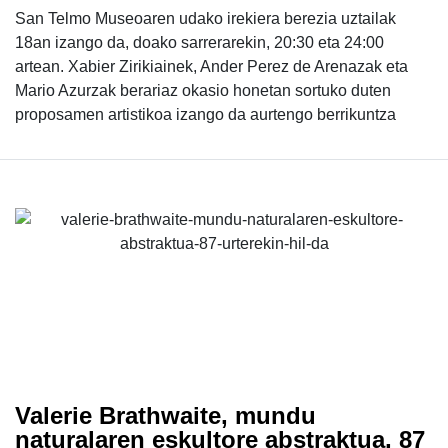
San Telmo Museoaren udako irekiera berezia uztailak
18an izango da, doako sarrerarekin, 20:30 eta 24:00
artean. Xabier Zirikiainek, Ander Perez de Arenazak eta
Mario Azurzak berariaz okasio honetan sortuko duten
proposamen artistikoa izango da aurtengo berrikuntza
Valerie Brathwaite, mundu
naturalaren eskultore abstraktua, 87