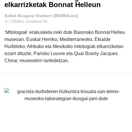
elkarrizketak Bonnat Helleun
Xalbat Alzugarai Etxeberri [BERRIA.eus]
| 2026ko Uztailaren 8a
‘Mitologiak' erakusketa ireki dute Baionako Bonnat Helleu
museoan. Euskal Herriko, Mediterraneoko, Ekialde
Hurbileko, Afrikako eta Mexikoko mitologiak elkarrizketan
ezarri dituzte, Parisko Louvre eta Quai Branly-Jacques
Chirac museoekin lankidetzan.