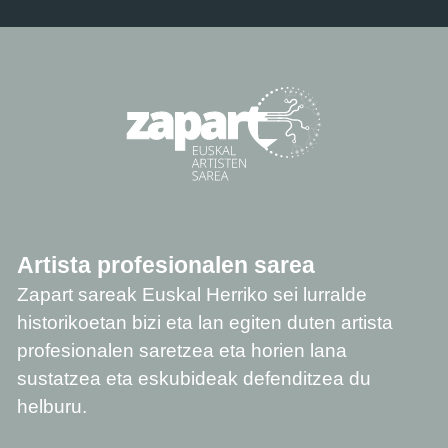
Artista profesionalen sarea
Zapart sareak Euskal Herriko sei lurralde
historikoetan bizi eta lan egiten duten artista
profesionalen saretzea eta horien lana
sustatzea eta eskubideak defenditzea du
helburu.