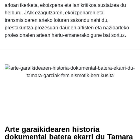
arloan ikerketa, ekoizpena eta lan kritikoa sustatzea du
helburu. JAIk ezagutzaren, ekoizpenaren eta
transmisioaren arteko loturan sakondu nahi du,
prestakuntza-prozesuan dauden artisten eta nazioarteko
profesionalen artean hartu-emanerako gune bat sortuz.
Arte garaikidearen historia
dokumental batera ekarri du Tamara