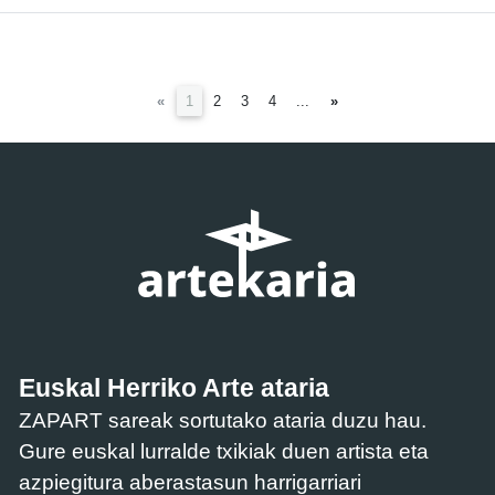
(current)
«
1
2
3
4
...
»
Euskal Herriko Arte ataria
ZAPART sareak sortutako ataria duzu hau.
Gure euskal lurralde txikiak duen artista eta
azpiegitura aberastasun harrigarriari