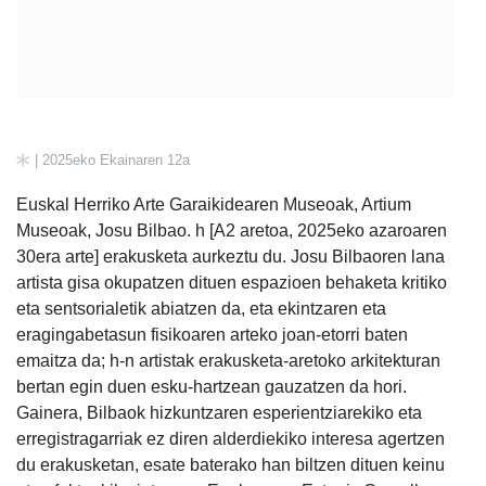
| 2025eko Ekainaren 12a
Euskal Herriko Arte Garaikidearen Museoak, Artium
Museoak, Josu Bilbao. h [A2 aretoa, 2025eko azaroaren
30era arte] erakusketa aurkeztu du. Josu Bilbaoren lana
artista gisa okupatzen dituen espazioen behaketa kritiko
eta sentsorialetik abiatzen da, eta ekintzaren eta
eragingabetasun fisikoaren arteko joan-etorri baten
emaitza da; h-n artistak erakusketa-aretoko arkitekturan
bertan egin duen esku-hartzean gauzatzen da hori.
Gainera, Bilbaok hizkuntzaren esperientziarekiko eta
erregistragarriak ez diren alderdiekiko interesa agertzen
du erakusketan, esate baterako han biltzen dituen keinu