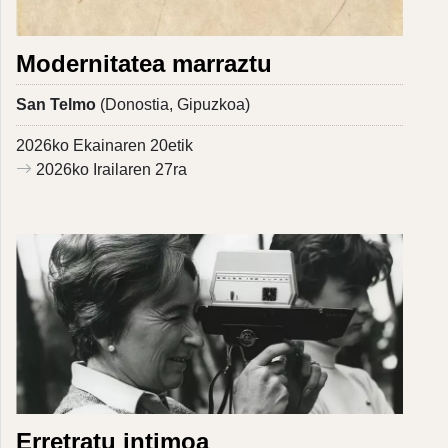
Modernitatea marraztu
San Telmo
(Donostia, Gipuzkoa)
2026ko Ekainaren 20etik
2026ko Irailaren 27ra
Erretratu intimoa