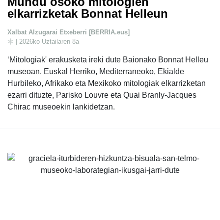
Mundu osoko mitologien
elkarrizketak Bonnat Helleun
Xalbat Alzugarai Etxeberri [BERRIA.eus]
| 2026ko Uztailaren 8a
‘Mitologiak' erakusketa ireki dute Baionako Bonnat Helleu
museoan. Euskal Herriko, Mediterraneoko, Ekialde
Hurbileko, Afrikako eta Mexikoko mitologiak elkarrizketan
ezarri dituzte, Parisko Louvre eta Quai Branly-Jacques
Chirac museoekin lankidetzan.