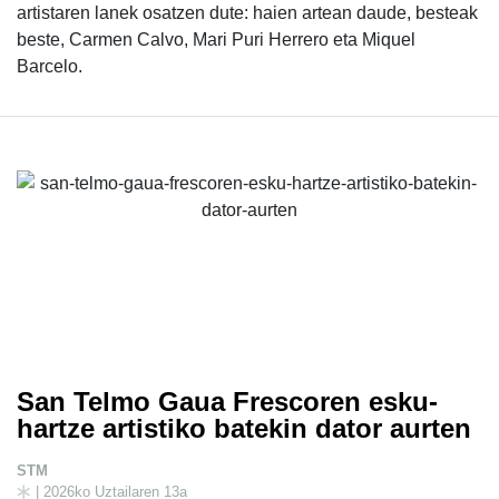
artistaren lanek osatzen dute: haien artean daude, besteak
beste, Carmen Calvo, Mari Puri Herrero eta Miquel
Barcelo.
San Telmo Gaua Frescoren esku-
hartze artistiko batekin dator aurten
STM
| 2026ko Uztailaren 13a