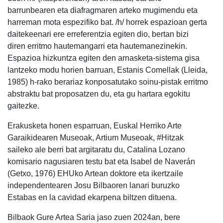
barrunbearen eta diafragmaren arteko mugimendu eta
harreman mota espezifiko bat. /h/ horrek espazioan gerta
daitekeenari ere erreferentzia egiten dio, bertan bizi
diren erritmo hautemangarri eta hautemanezinekin.
Espazioa hizkuntza egiten den arnasketa-sistema gisa
lantzeko modu horien barruan, Estanis Comellak (Lleida,
1985) h-rako berariaz konposatutako soinu-pistak erritmo
abstraktu bat proposatzen du, eta gu hartara egokitu
gaitezke.
Erakusketa honen esparruan, Euskal Herriko Arte
Garaikidearen Museoak, Artium Museoak, #Hitzak
saileko ale berri bat argitaratu du, Catalina Lozano
komisario nagusiaren testu bat eta Isabel de Naverán
(Getxo, 1976) EHUko Artean doktore eta ikertzaile
independentearen Josu Bilbaoren lanari buruzko
Estabas en la cavidad ekarpena biltzen dituena.
Bilbaok Gure Artea Saria jaso zuen 2024an, bere