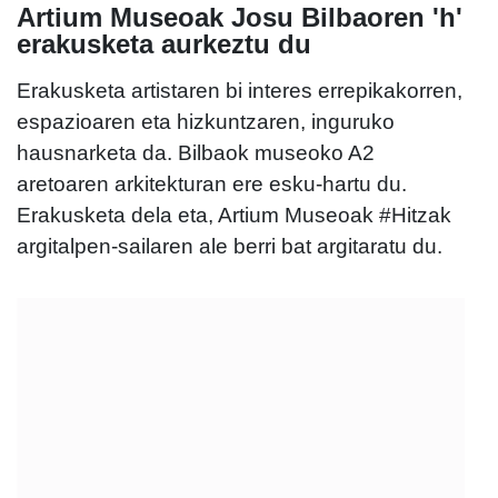
Artium Museoak Josu Bilbaoren 'h'
erakusketa aurkeztu du
Erakusketa artistaren bi interes errepikakorren,
espazioaren eta hizkuntzaren, inguruko
hausnarketa da. Bilbaok museoko A2
aretoaren arkitekturan ere esku-hartu du.
Erakusketa dela eta, Artium Museoak #Hitzak
argitalpen-sailaren ale berri bat argitaratu du.