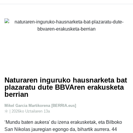
Naturaren inguruko hausnarketa bat
plazaratu dute BBVAren erakusketa
berrian
Mikel Garcia Martikorena [BERRIA.eus]
| 2026ko Uztailaren 13a
‘Mundu baten aukera' du izena erakusketak, eta Bilboko
San Nikolas jauregian egongo da, bihartik aurrera. 44