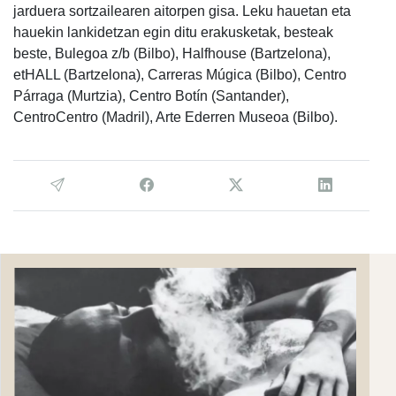
jarduera sortzailearen aitorpen gisa. Leku hauetan eta
hauekin lankidetzan egin ditu erakusketak, besteak
beste, Bulegoa z/b (Bilbo), Halfhouse (Bartzelona),
etHALL (Bartzelona), Carreras Múgica (Bilbo), Centro
Párraga (Murtzia), Centro Botín (Santander),
CentroCentro (Madril), Arte Ederren Museoa (Bilbo).