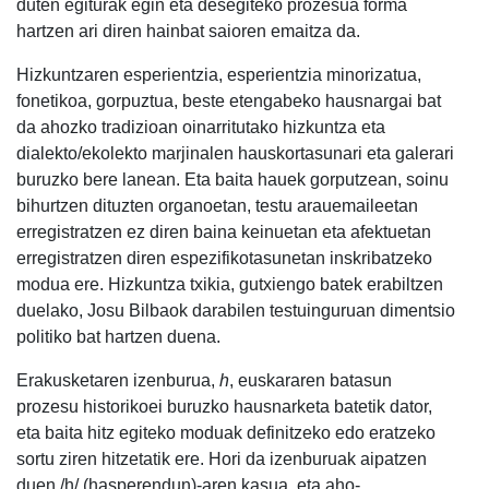
duten egiturak egin eta desegiteko prozesua forma
hartzen ari diren hainbat saioren emaitza da.
Hizkuntzaren esperientzia, esperientzia minorizatua,
fonetikoa, gorpuztua, beste etengabeko hausnargai bat
da ahozko tradizioan oinarritutako hizkuntza eta
dialekto/ekolekto marjinalen hauskortasunari eta galerari
buruzko bere lanean. Eta baita hauek gorputzean, soinu
bihurtzen dituzten organoetan, testu arauemaileetan
erregistratzen ez diren baina keinuetan eta afektuetan
erregistratzen diren espezifikotasunetan inskribatzeko
modua ere. Hizkuntza txikia, gutxiengo batek erabiltzen
duelako, Josu Bilbaok darabilen testuinguruan dimentsio
politiko bat hartzen duena.
Erakusketaren izenburua,
h
, euskararen batasun
prozesu historikoei buruzko hausnarketa batetik dator,
eta baita hitz egiteko moduak definitzeko edo eratzeko
sortu ziren hitzetatik ere. Hori da izenburuak aipatzen
duen /h/ (hasperendun)-aren kasua, eta aho-