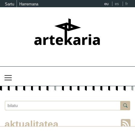
eu
es
fr
Sartu
Harremana
aktualitatea