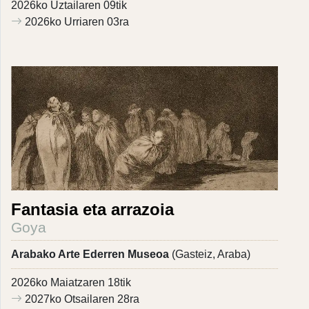
2026ko Uztailaren 09tik
2026ko Urriaren 03ra
Fantasia eta arrazoia
Goya
Arabako Arte Ederren Museoa
(Gasteiz, Araba)
2026ko Maiatzaren 18tik
2027ko Otsailaren 28ra