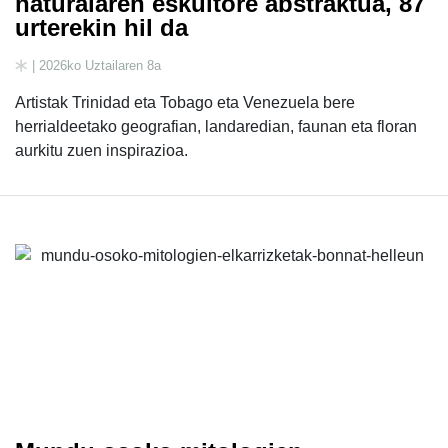
naturalaren eskultore abstraktua, 87
urterekin hil da
| 2026ko Uztailaren 8a
Artistak Trinidad eta Tobago eta Venezuela bere
herrialdeetako geografian, landaredian, faunan eta floran
aurkitu zuen inspirazioa.