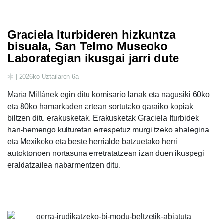
Graciela Iturbideren hizkuntza
bisuala, San Telmo Museoko
Laborategian ikusgai jarri dute
| 2026ko Uztailaren 6a
María Millánek egin ditu komisario lanak eta nagusiki 60ko
eta 80ko hamarkaden artean sortutako garaiko kopiak
biltzen ditu erakusketak. Erakusketak Graciela Iturbidek
han-hemengo kulturetan errespetuz murgiltzeko ahalegina
eta Mexikoko eta beste herrialde batzuetako herri
autoktonoen nortasuna erretratatzean izan duen ikuspegi
eraldatzailea nabarmentzen ditu.