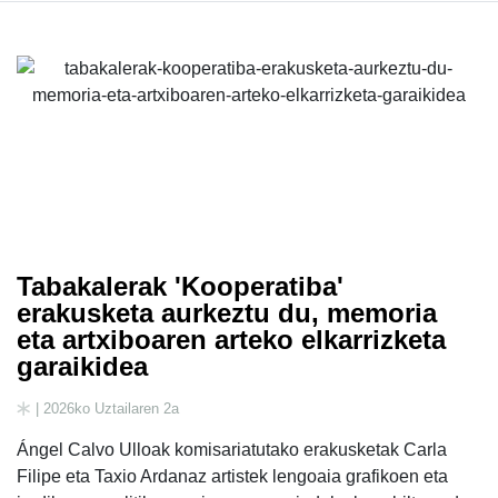
Tabakalerak 'Kooperatiba'
erakusketa aurkeztu du, memoria
eta artxiboaren arteko elkarrizketa
garaikidea
| 2026ko Uztailaren 2a
Ángel Calvo Ulloak komisariatutako erakusketak Carla
Filipe eta Taxio Ardanaz artistek lengoaia grafikoen eta