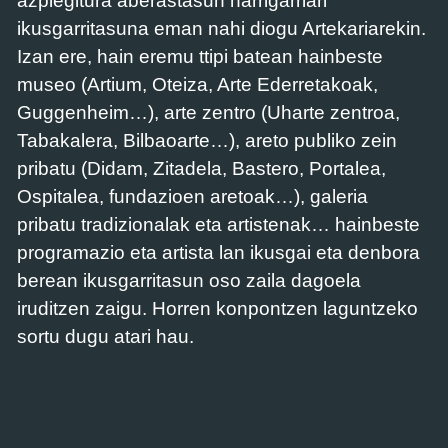
azpiegitura aberastasun harrigarriari
ikusgarritasuna eman nahi diogu Artekariarekin.
Izan ere, hain eremu ttipi batean hainbeste
museo (Artium, Oteiza, Arte Ederretakoak,
Guggenheim…), arte zentro (Uharte zentroa,
Tabakalera, Bilbaoarte…), areto publiko zein
pribatu (Didam, Zitadela, Bastero, Portalea,
Ospitalea, fundazioen aretoak…), galeria
pribatu tradizionalak eta artistenak… hainbeste
programazio eta artista lan ikusgai eta denbora
berean ikusgarritasun oso zaila dagoela
iruditzen zaigu. Horren konpontzen laguntzeko
sortu dugu atari hau.