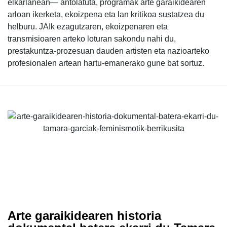
elkarlanean— antolatuta, programak arte garaikidearen
arloan ikerketa, ekoizpena eta lan kritikoa sustatzea du
helburu. JAIk ezagutzaren, ekoizpenaren eta
transmisioaren arteko loturan sakondu nahi du,
prestakuntza-prozesuan dauden artisten eta nazioarteko
profesionalen artean hartu-emanerako gune bat sortuz.
Arte garaikidearen historia