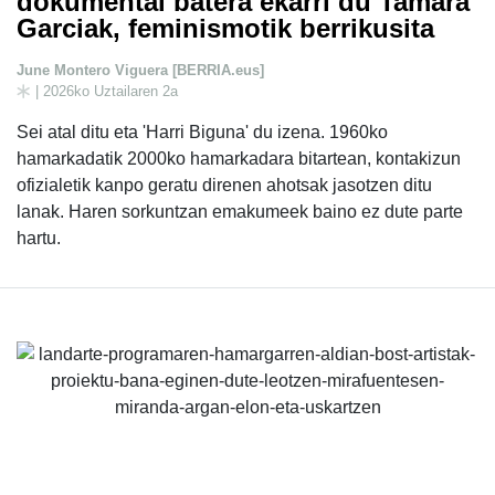
dokumental batera ekarri du Tamara
Garciak, feminismotik berrikusita
June Montero Viguera [BERRIA.eus]
| 2026ko Uztailaren 2a
Sei atal ditu eta 'Harri Biguna' du izena. 1960ko
hamarkadatik 2000ko hamarkadara bitartean, kontakizun
ofizialetik kanpo geratu direnen ahotsak jasotzen ditu
lanak. Haren sorkuntzan emakumeek baino ez dute parte
hartu.