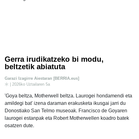
Gerra irudikatzeko bi modu,
beltzetik abiatuta
Garazi Izagirre Aiestaran [BERRIA.eus]
| 2026ko Uztailaren 5a
'Goya beltza, Motherwell beltza. Laurogei hondamendi eta
amildegi bat' izena daraman erakusketa ikusgai jarri du
Donostiako San Telmo museoak. Francisco de Goyaren
laurogei estanpak eta Robert Motherwellen koadro batek
osatzen dute.