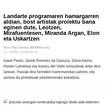
Landarte programaren hamargarren
aldian, bost artistak proiektu bana
eginen dute, Leotzen,
Mirafuentesen, Miranda Argan, Elon
eta Uskartzen
Uxue Rey Gorraiz [BERRIA.eus]
| 2026ko Uztailaren 2a
Iratxe Perez, Jaime Remirez de Ganuza, Silvia Aierra,
Hasier Larretxea eta Irantzu del Valle sortzaileak ariko dira
lanean. Hasiak dira herriekin harremanetan jartzen, eta
asmoa da proiektuak udazkenerako bukatzea.