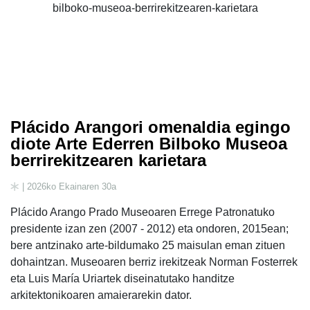
Plácido Arangori omenaldia egingo
diote Arte Ederren Bilboko Museoa
berrirekitzearen karietara
| 2026ko Ekainaren 30a
Plácido Arango Prado Museoaren Errege Patronatuko
presidente izan zen (2007 - 2012) eta ondoren, 2015ean;
bere antzinako arte-bildumako 25 maisulan eman zituen
dohaintzan. Museoaren berriz irekitzeak Norman Fosterrek
eta Luis María Uriartek diseinatutako handitze
arkitektonikoaren amaierarekin dator.