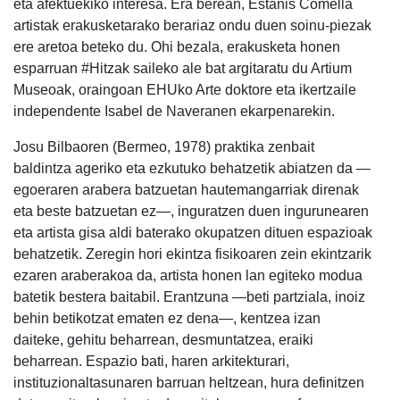
eta afektuekiko interesa. Era berean, Estanis Comella
artistak erakusketarako berariaz ondu duen soinu-piezak
ere aretoa beteko du. Ohi bezala, erakusketa honen
esparruan #Hitzak saileko ale bat argitaratu du Artium
Museoak, oraingoan EHUko Arte doktore eta ikertzaile
independente Isabel de Naveranen ekarpenarekin.
Josu Bilbaoren (Bermeo, 1978) praktika zenbait
baldintza ageriko eta ezkutuko behatzetik abiatzen da —
egoeraren arabera batzuetan hautemangarriak direnak
eta beste batzuetan ez—, inguratzen duen ingurunearen
eta artista gisa aldi baterako okupatzen dituen espazioak
behatzetik. Zeregin hori ekintza fisikoaren zein ekintzarik
ezaren araberakoa da, artista honen lan egiteko modua
batetik bestera baitabil. Erantzuna —beti partziala, inoiz
behin betikotzat ematen ez dena—, kentzea izan
daiteke, gehitu beharrean, desmuntatzea, eraiki
beharrean. Espazio bati, haren arkitekturari,
instituzionaltasunaren barruan heltzean, hura definitzen