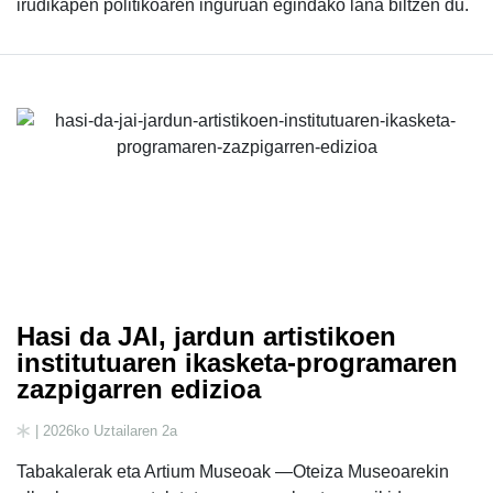
irudikapen politikoaren inguruan egindako lana biltzen du.
Hasi da JAI, jardun artistikoen
institutuaren ikasketa-programaren
zazpigarren edizioa
| 2026ko Uztailaren 2a
Tabakalerak eta Artium Museoak —Oteiza Museoarekin