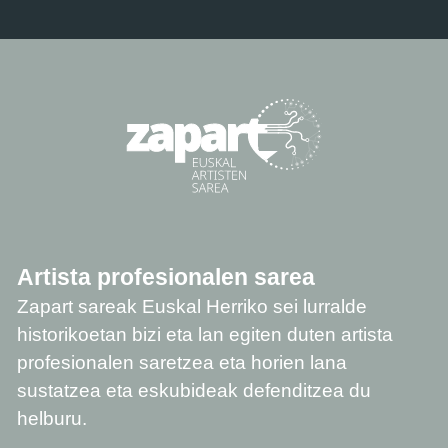
Artista profesionalen sarea
Zapart sareak Euskal Herriko sei lurralde
historikoetan bizi eta lan egiten duten artista
profesionalen saretzea eta horien lana
sustatzea eta eskubideak defenditzea du
helburu.