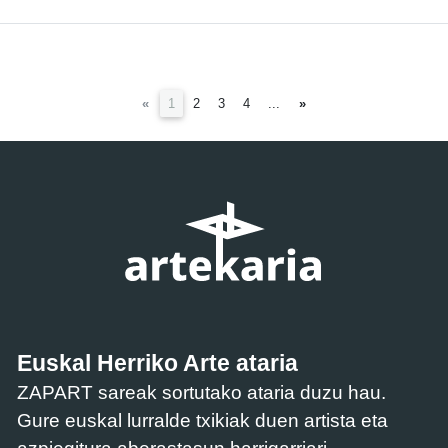
(current)
«
1
2
3
4
...
»
Euskal Herriko Arte ataria
ZAPART sareak sortutako ataria duzu hau.
Gure euskal lurralde txikiak duen artista eta