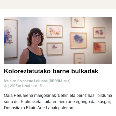
Koloreztatutako barne bulkadak
Maialen Etxebeste Lekuona [BERRIA.eus]
| 2026ko Uztailaren 15a
Oaia Peruarena margolariak 'Behin eta berriz hasi' bilduma
sortu du. Erakusketa irailaren 5era arte egongo da ikusgai,
Donostiako Ekain Arte Lanak galerian.