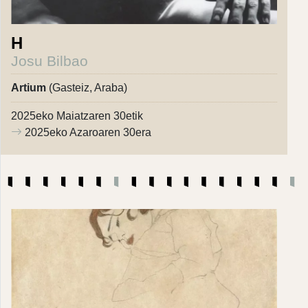
H
Josu Bilbao
Artium
(Gasteiz, Araba)
2025eko Maiatzaren 30etik
2025eko Azaroaren 30era