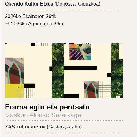
Okendo Kultur Etxea
(Donostia, Gipuzkoa)
2026ko Ekainaren 26tik
2026ko Agorrilaren 29ra
Forma egin eta pentsatu
Izaskun Alonso Saratxaga
ZAS kultur aretoa
(Gasteiz, Araba)