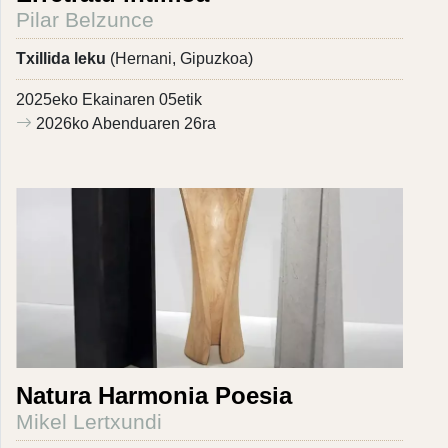
Pilar Belzunce
Txillida leku
(Hernani, Gipuzkoa)
2025eko Ekainaren 05etik
2026ko Abenduaren 26ra
Natura Harmonia Poesia
Mikel Lertxundi