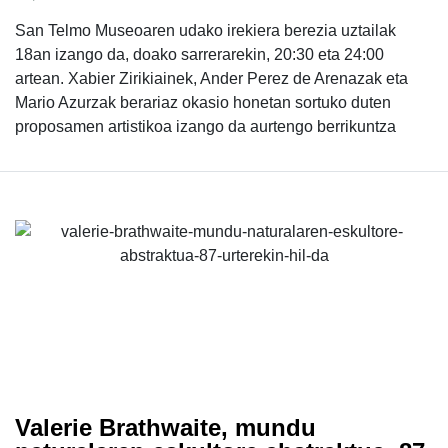
San Telmo Museoaren udako irekiera berezia uztailak
18an izango da, doako sarrerarekin, 20:30 eta 24:00
artean. Xabier Zirikiainek, Ander Perez de Arenazak eta
Mario Azurzak berariaz okasio honetan sortuko duten
proposamen artistikoa izango da aurtengo berrikuntza
Valerie Brathwaite, mundu