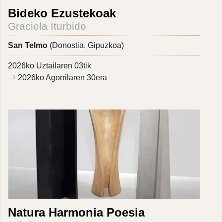
Bideko Ezustekoak
Graciela Iturbide
San Telmo
(Donostia, Gipuzkoa)
2026ko Uztailaren 03tik
2026ko Agorrilaren 30era
Natura Harmonia Poesia