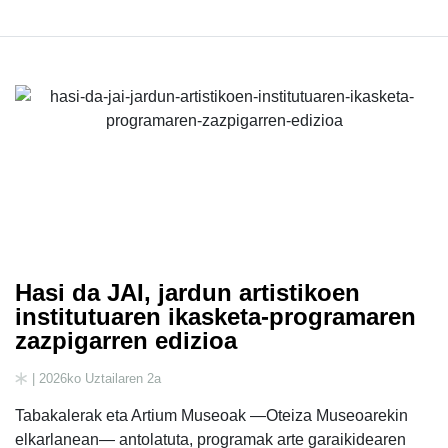
Hasi da JAI, jardun artistikoen
institutuaren ikasketa-programaren
zazpigarren edizioa
| 2026ko Uztailaren 2a
Tabakalerak eta Artium Museoak —Oteiza Museoarekin
elkarlanean— antolatuta, programak arte garaikidearen