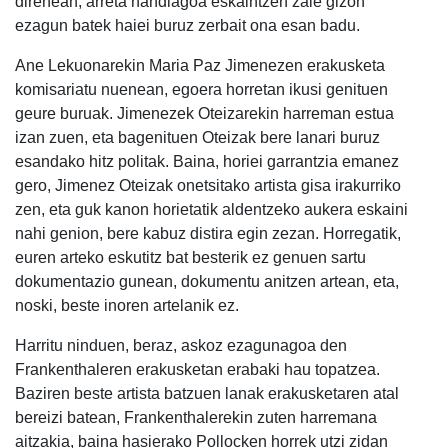
direnean, arreta handiagoa eskaintzen zaie gizon
ezagun batek haiei buruz zerbait ona esan badu.
Ane Lekuonarekin Maria Paz Jimenezen erakusketa
komisariatu nuenean, egoera horretan ikusi genituen
geure buruak. Jimenezek Oteizarekin harreman estua
izan zuen, eta bagenituen Oteizak bere lanari buruz
esandako hitz politak. Baina, horiei garrantzia emanez
gero, Jimenez Oteizak onetsitako artista gisa irakurriko
zen, eta guk kanon horietatik aldentzeko aukera eskaini
nahi genion, bere kabuz distira egin zezan. Horregatik,
euren arteko eskutitz bat besterik ez genuen sartu
dokumentazio gunean, dokumentu anitzen artean, eta,
noski, beste inoren artelanik ez.
Harritu ninduen, beraz, askoz ezagunagoa den
Frankenthaleren erakusketan erabaki hau topatzea.
Baziren beste artista batzuen lanak erakusketaren atal
bereizi batean, Frankenthalerekin zuten harremana
aitzakia, baina hasierako Pollocken horrek utzi zidan