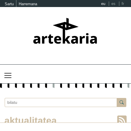
eu
es
fr
Sartu
Harremana
aktualitatea