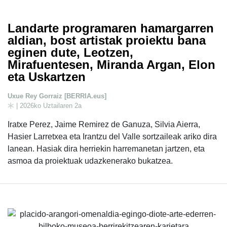
Landarte programaren hamargarren
aldian, bost artistak proiektu bana
eginen dute, Leotzen,
Mirafuentesen, Miranda Argan, Elon
eta Uskartzen
Uxue Rey Gorraiz [BERRIA.eus]
| 2026ko Uztailaren 2a
Iratxe Perez, Jaime Remirez de Ganuza, Silvia Aierra,
Hasier Larretxea eta Irantzu del Valle sortzaileak ariko dira
lanean. Hasiak dira herriekin harremanetan jartzen, eta
asmoa da proiektuak udazkenerako bukatzea.