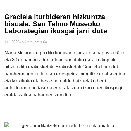
Graciela Iturbideren hizkuntza
bisuala, San Telmo Museoko
Laborategian ikusgai jarri dute
| 2026ko Uztailaren 6a
María Millánek egin ditu komisario lanak eta nagusiki 60ko
eta 80ko hamarkaden artean sortutako garaiko kopiak
biltzen ditu erakusketak. Erakusketak Graciela Iturbidek
han-hemengo kulturetan errespetuz murgiltzeko ahalegina
eta Mexikoko eta beste herrialde batzuetako herri
autoktonoen nortasuna erretratatzean izan duen ikuspegi
eraldatzailea nabarmentzen ditu.