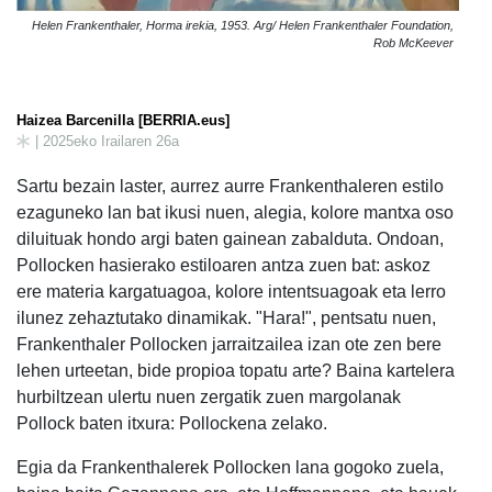
Helen Frankenthaler, Horma irekia, 1953. Arg/ Helen Frankenthaler Foundation,
Rob McKeever
Haizea Barcenilla [BERRIA.eus]
| 2025eko Irailaren 26a
Sartu bezain laster, aurrez aurre Frankenthaleren estilo
ezaguneko lan bat ikusi nuen, alegia, kolore mantxa oso
diluituak hondo argi baten gainean zabalduta. Ondoan,
Pollocken hasierako estiloaren antza zuen bat: askoz
ere materia kargatuagoa, kolore intentsuagoak eta lerro
ilunez zehaztutako dinamikak. "Hara!", pentsatu nuen,
Frankenthaler Pollocken jarraitzailea izan ote zen bere
lehen urteetan, bide propioa topatu arte? Baina kartelera
hurbiltzean ulertu nuen zergatik zuen margolanak
Pollock baten itxura: Pollockena zelako.
Egia da Frankenthalerek Pollocken lana gogoko zuela,