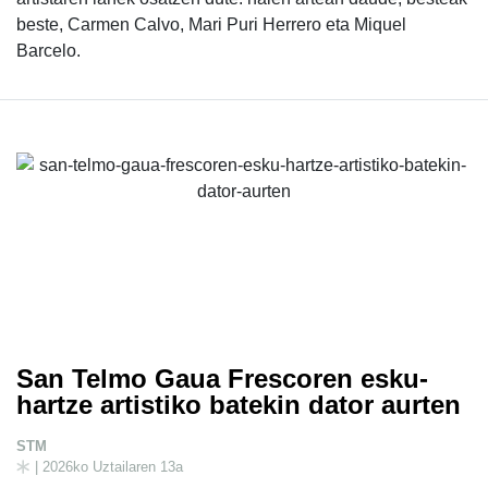
beste, Carmen Calvo, Mari Puri Herrero eta Miquel
Barcelo.
San Telmo Gaua Frescoren esku-
hartze artistiko batekin dator aurten
STM
| 2026ko Uztailaren 13a