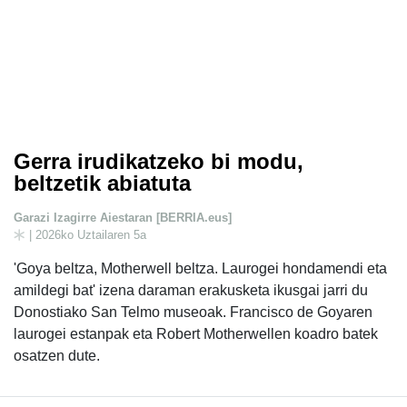
Gerra irudikatzeko bi modu,
beltzetik abiatuta
Garazi Izagirre Aiestaran [BERRIA.eus]
| 2026ko Uztailaren 5a
'Goya beltza, Motherwell beltza. Laurogei hondamendi eta
amildegi bat' izena daraman erakusketa ikusgai jarri du
Donostiako San Telmo museoak. Francisco de Goyaren
laurogei estanpak eta Robert Motherwellen koadro batek
osatzen dute.