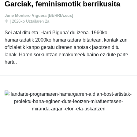
Garciak, feminismotik berrikusita
June Montero Viguera [BERRIA.eus]
| 2026ko Uztailaren 2a
Sei atal ditu eta 'Harri Biguna' du izena. 1960ko
hamarkadatik 2000ko hamarkadara bitartean, kontakizun
ofizialetik kanpo geratu direnen ahotsak jasotzen ditu
lanak. Haren sorkuntzan emakumeek baino ez dute parte
hartu.