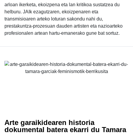
arloan ikerketa, ekoizpena eta lan kritikoa sustatzea du
helburu. JAIk ezagutzaren, ekoizpenaren eta
transmisioaren arteko loturan sakondu nahi du,
prestakuntza-prozesuan dauden artisten eta nazioarteko
profesionalen artean hartu-emanerako gune bat sortuz.
Arte garaikidearen historia
dokumental batera ekarri du Tamara