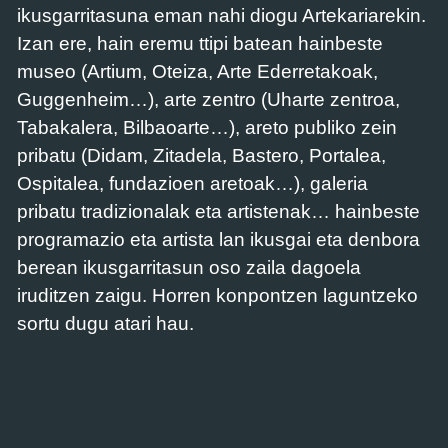
ikusgarritasuna eman nahi diogu Artekariarekin.
Izan ere, hain eremu ttipi batean hainbeste
museo (Artium, Oteiza, Arte Ederretakoak,
Guggenheim…), arte zentro (Uharte zentroa,
Tabakalera, Bilbaoarte…), areto publiko zein
pribatu (Didam, Zitadela, Bastero, Portalea,
Ospitalea, fundazioen aretoak…), galeria
pribatu tradizionalak eta artistenak… hainbeste
programazio eta artista lan ikusgai eta denbora
berean ikusgarritasun oso zaila dagoela
iruditzen zaigu. Horren konpontzen laguntzeko
sortu dugu atari hau.