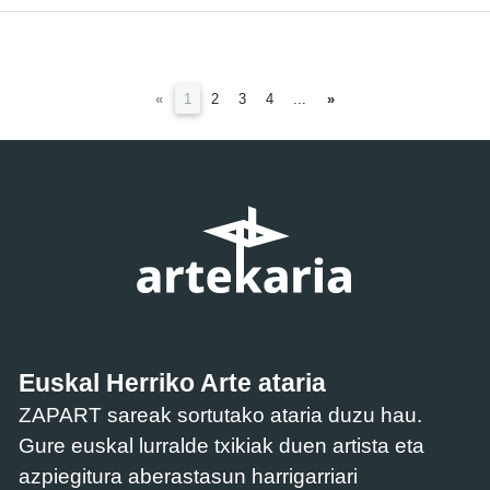
(current)
«
1
2
3
4
...
»
Euskal Herriko Arte ataria
ZAPART sareak sortutako ataria duzu hau.
Gure euskal lurralde txikiak duen artista eta
azpiegitura aberastasun harrigarriari