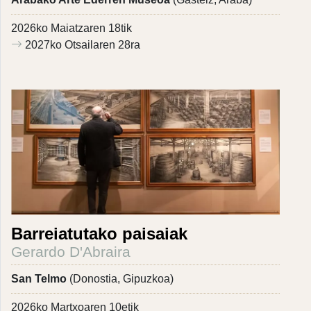
2026ko Maiatzaren 18tik
2027ko Otsailaren 28ra
Barreiatutako paisaiak
Gerardo D'Abraira
San Telmo
(Donostia, Gipuzkoa)
2026ko Martxoaren 10etik