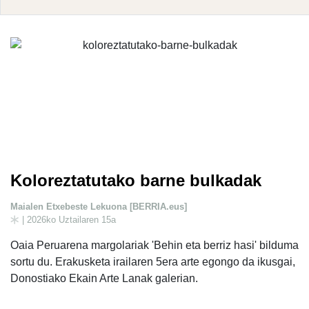
Koloreztatutako barne bulkadak
Maialen Etxebeste Lekuona [BERRIA.eus]
| 2026ko Uztailaren 15a
Oaia Peruarena margolariak 'Behin eta berriz hasi' bilduma
sortu du. Erakusketa irailaren 5era arte egongo da ikusgai,
Donostiako Ekain Arte Lanak galerian.