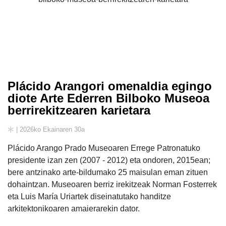
Plácido Arangori omenaldia egingo
diote Arte Ederren Bilboko Museoa
berrirekitzearen karietara
| 2026ko Ekainaren 30a
Plácido Arango Prado Museoaren Errege Patronatuko
presidente izan zen (2007 - 2012) eta ondoren, 2015ean;
bere antzinako arte-bildumako 25 maisulan eman zituen
dohaintzan. Museoaren berriz irekitzeak Norman Fosterrek
eta Luis María Uriartek diseinatutako handitze
arkitektonikoaren amaierarekin dator.