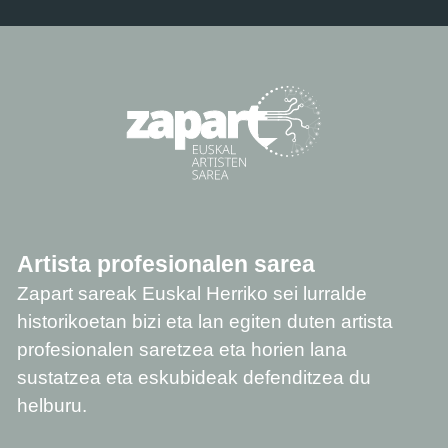
Artista profesionalen sarea
Zapart sareak Euskal Herriko sei lurralde
historikoetan bizi eta lan egiten duten artista
profesionalen saretzea eta horien lana
sustatzea eta eskubideak defenditzea du
helburu.