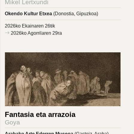
Mikel Lertxundi
Okendo Kultur Etxea
(Donostia, Gipuzkoa)
2026ko Ekainaren 26tik
2026ko Agorrilaren 29ra
Fantasia eta arrazoia
Goya
Arabako Arte Ederren Museoa
(Gasteiz, Araba)