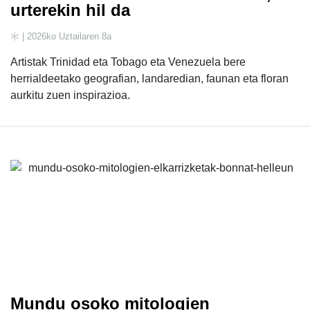
urterekin hil da
| 2026ko Uztailaren 8a
Artistak Trinidad eta Tobago eta Venezuela bere
herrialdeetako geografian, landaredian, faunan eta floran
aurkitu zuen inspirazioa.
Mundu osoko mitologien