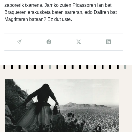
zaporerik txarrena. Jarriko zuten Picassoren lan bat
Braqueren erakusketa baten sarreran, edo Daliren bat
Magritteren batean? Ez dut uste.