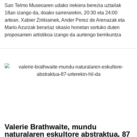
San Telmo Museoaren udako irekiera berezia uztailak
18an izango da, doako sarrerarekin, 20:30 eta 24:00
artean. Xabier Zirikiainek, Ander Perez de Arenazak eta
Mario Azurzak berariaz okasio honetan sortuko duten
proposamen artistikoa izango da aurtengo berrikuntza
Valerie Brathwaite, mundu
naturalaren eskultore abstraktua, 87