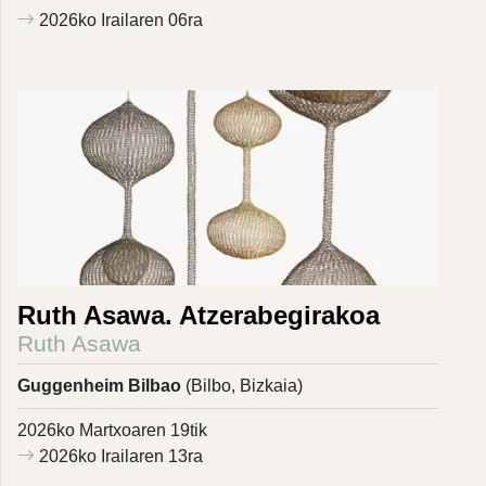
2026ko Irailaren 06ra
Ruth Asawa. Atzerabegirakoa
Ruth Asawa
Guggenheim Bilbao
(Bilbo, Bizkaia)
2026ko Martxoaren 19tik
2026ko Irailaren 13ra