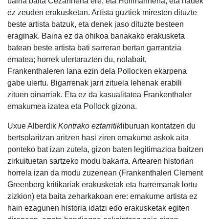
baina baita Cezannena ere, eta Hoffmannena, eta hauek
ez zeuden erakusketan. Artista guztiek miresten dituzte
beste artista batzuk, eta denek jaso dituzte besteen
eraginak. Baina ez da ohikoa banakako erakusketa
batean beste artista bati sarreran bertan garrantzia
ematea; horrek ulertarazten du, nolabait,
Frankenthaleren lana ezin dela Pollocken ekarpena
gabe ulertu. Bigarrenak jarri zituela lehenak erabili
zituen oinarriak. Eta ez da kasualitatea Frankenthaler
emakumea izatea eta Pollock gizona.
Uxue Alberdik
Kontrako eztarritik
liburuan kontatzen du
bertsolaritzan aritzen hasi ziren emakume askok aita
ponteko bat izan zutela, gizon baten legitimazioa baitzen
zirkuituetan sartzeko modu bakarra. Artearen historian
horrela izan da modu zuzenean (Frankenthaleri Clement
Greenberg kritikariak erakusketak eta harremanak lortu
zizkion) eta baita zeharkakoan ere: emakume artista ez
hain ezagunen historia idatzi edo erakusketak egiten