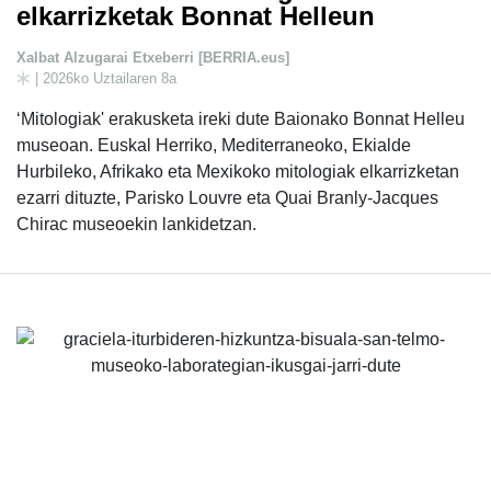
elkarrizketak Bonnat Helleun
Xalbat Alzugarai Etxeberri [BERRIA.eus]
| 2026ko Uztailaren 8a
‘Mitologiak' erakusketa ireki dute Baionako Bonnat Helleu
museoan. Euskal Herriko, Mediterraneoko, Ekialde
Hurbileko, Afrikako eta Mexikoko mitologiak elkarrizketan
ezarri dituzte, Parisko Louvre eta Quai Branly-Jacques
Chirac museoekin lankidetzan.