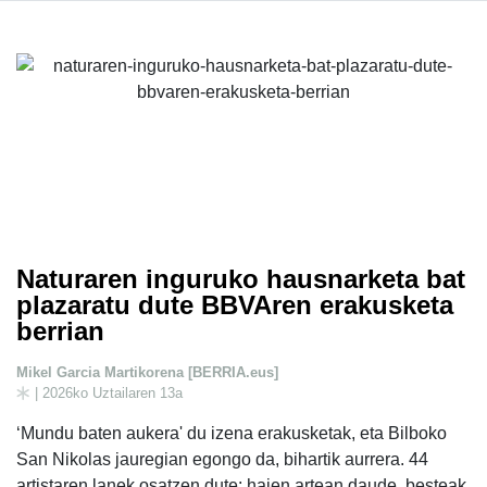
Naturaren inguruko hausnarketa bat
plazaratu dute BBVAren erakusketa
berrian
Mikel Garcia Martikorena [BERRIA.eus]
| 2026ko Uztailaren 13a
‘Mundu baten aukera' du izena erakusketak, eta Bilboko
San Nikolas jauregian egongo da, bihartik aurrera. 44
artistaren lanek osatzen dute: haien artean daude, besteak