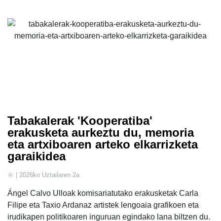
Tabakalerak 'Kooperatiba'
erakusketa aurkeztu du, memoria
eta artxiboaren arteko elkarrizketa
garaikidea
| 2026ko Uztailaren 2a
Ángel Calvo Ulloak komisariatutako erakusketak Carla
Filipe eta Taxio Ardanaz artistek lengoaia grafikoen eta
irudikapen politikoaren inguruan egindako lana biltzen du.