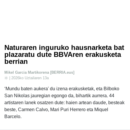
Naturaren inguruko hausnarketa bat
plazaratu dute BBVAren erakusketa
berrian
Mikel Garcia Martikorena [BERRIA.eus]
| 2026ko Uztailaren 13a
‘Mundu baten aukera' du izena erakusketak, eta Bilboko
San Nikolas jauregian egongo da, bihartik aurrera. 44
artistaren lanek osatzen dute: haien artean daude, besteak
beste, Carmen Calvo, Mari Puri Herrero eta Miquel
Barcelo.