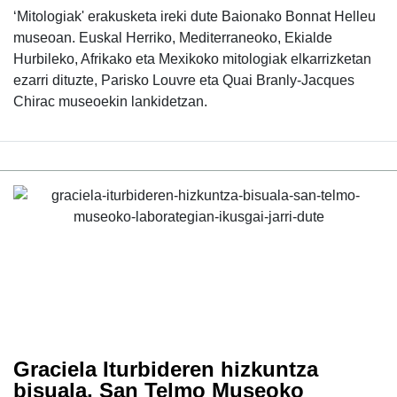
‘Mitologiak' erakusketa ireki dute Baionako Bonnat Helleu
museoan. Euskal Herriko, Mediterraneoko, Ekialde
Hurbileko, Afrikako eta Mexikoko mitologiak elkarrizketan
ezarri dituzte, Parisko Louvre eta Quai Branly-Jacques
Chirac museoekin lankidetzan.
Graciela Iturbideren hizkuntza
bisuala, San Telmo Museoko