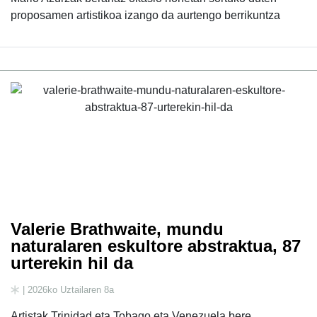
proposamen artistikoa izango da aurtengo berrikuntza
Valerie Brathwaite, mundu
naturalaren eskultore abstraktua, 87
urterekin hil da
| 2026ko Uztailaren 8a
Artistak Trinidad eta Tobago eta Venezuela bere