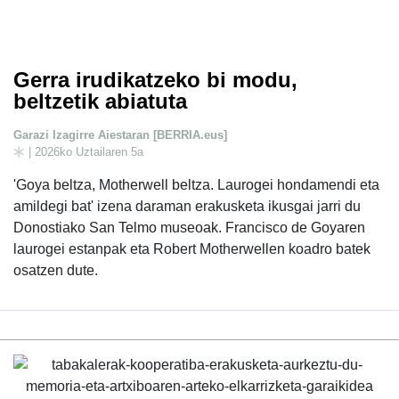
Gerra irudikatzeko bi modu,
beltzetik abiatuta
Garazi Izagirre Aiestaran [BERRIA.eus]
| 2026ko Uztailaren 5a
'Goya beltza, Motherwell beltza. Laurogei hondamendi eta
amildegi bat' izena daraman erakusketa ikusgai jarri du
Donostiako San Telmo museoak. Francisco de Goyaren
laurogei estanpak eta Robert Motherwellen koadro batek
osatzen dute.