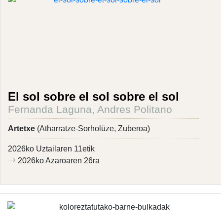
El sol sobre el sol sobre el sol
Fernanda Laguna, Andres Politano
Artetxe
(Atharratze-Sorholüze, Zuberoa)
2026ko Uztailaren 11etik
2026ko Azaroaren 26ra