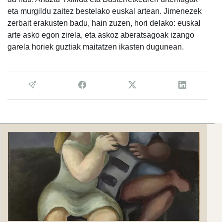
eta murgildu zaitez bestelako euskal artean. Jimenezek
zerbait erakusten badu, hain zuzen, hori delako: euskal
arte asko egon zirela, eta askoz aberatsagoak izango
garela horiek guztiak maitatzen ikasten dugunean.