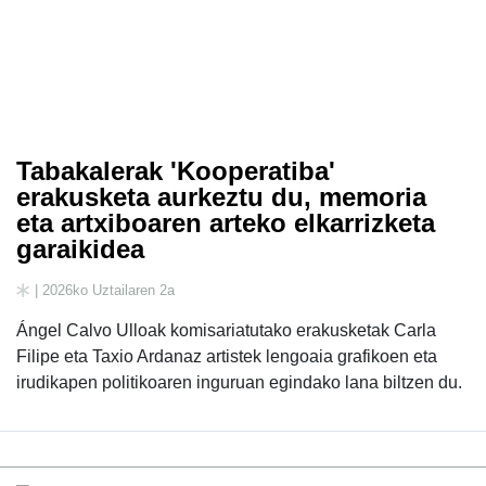
Tabakalerak 'Kooperatiba'
erakusketa aurkeztu du, memoria
eta artxiboaren arteko elkarrizketa
garaikidea
| 2026ko Uztailaren 2a
Ángel Calvo Ulloak komisariatutako erakusketak Carla
Filipe eta Taxio Ardanaz artistek lengoaia grafikoen eta
irudikapen politikoaren inguruan egindako lana biltzen du.