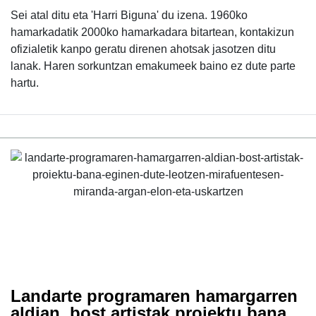
Sei atal ditu eta 'Harri Biguna' du izena. 1960ko
hamarkadatik 2000ko hamarkadara bitartean, kontakizun
ofizialetik kanpo geratu direnen ahotsak jasotzen ditu
lanak. Haren sorkuntzan emakumeek baino ez dute parte
hartu.
Landarte programaren hamargarren
aldian, bost artistak proiektu bana