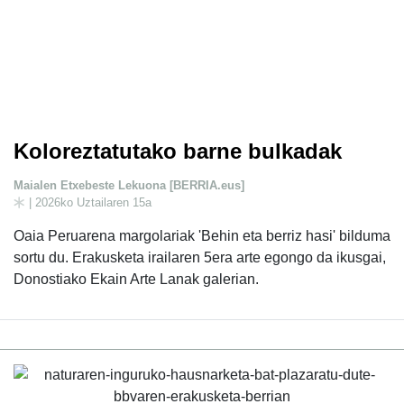
Koloreztatutako barne bulkadak
Maialen Etxebeste Lekuona [BERRIA.eus]
| 2026ko Uztailaren 15a
Oaia Peruarena margolariak 'Behin eta berriz hasi' bilduma
sortu du. Erakusketa irailaren 5era arte egongo da ikusgai,
Donostiako Ekain Arte Lanak galerian.