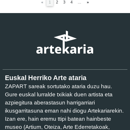
(current)
«
1
2
3
4
...
»
Euskal Herriko Arte ataria
ZAPART sareak sortutako ataria duzu hau.
Gure euskal lurralde txikiak duen artista eta
azpiegitura aberastasun harrigarriari
ikusgarritasuna eman nahi diogu Artekariarekin.
Izan ere, hain eremu ttipi batean hainbeste
museo (Artium, Oteiza, Arte Ederretakoak,