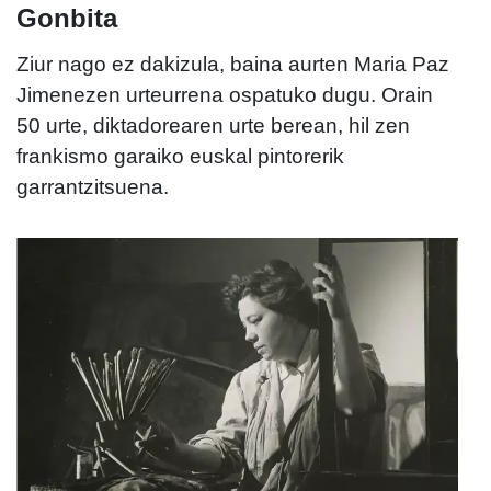
Gonbita
Ziur nago ez dakizula, baina aurten Maria Paz
Jimenezen urteurrena ospatuko dugu. Orain
50 urte, diktadorearen urte berean, hil zen
frankismo garaiko euskal pintorerik
garrantzitsuena.