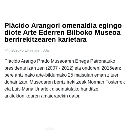
Plácido Arangori omenaldia egingo
diote Arte Ederren Bilboko Museoa
berrirekitzearen karietara
| 2026ko Ekainaren 30a
Plácido Arango Prado Museoaren Errege Patronatuko
presidente izan zen (2007 - 2012) eta ondoren, 2015ean;
bere antzinako arte-bildumako 25 maisulan eman zituen
dohaintzan. Museoaren berriz irekitzeak Norman Fosterrek
eta Luis María Uriartek diseinatutako handitze
arkitektonikoaren amaierarekin dator.