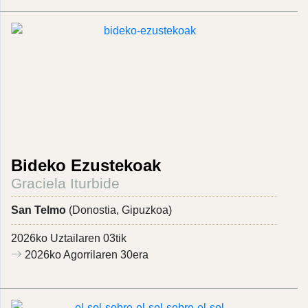
Bideko Ezustekoak
Graciela Iturbide
San Telmo
(Donostia, Gipuzkoa)
2026ko Uztailaren 03tik
2026ko Agorrilaren 30era