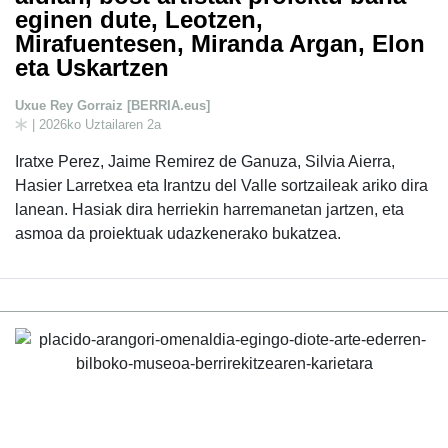
eginen dute, Leotzen,
Mirafuentesen, Miranda Argan, Elon
eta Uskartzen
Uxue Rey Gorraiz [BERRIA.eus]
| 2026ko Uztailaren 2a
Iratxe Perez, Jaime Remirez de Ganuza, Silvia Aierra,
Hasier Larretxea eta Irantzu del Valle sortzaileak ariko dira
lanean. Hasiak dira herriekin harremanetan jartzen, eta
asmoa da proiektuak udazkenerako bukatzea.