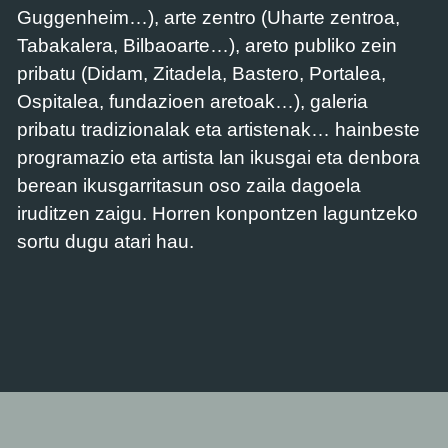
Guggenheim…), arte zentro (Uharte zentroa,
Tabakalera, Bilbaoarte…), areto publiko zein
pribatu (Didam, Zitadela, Bastero, Portalea,
Ospitalea, fundazioen aretoak…), galeria
pribatu tradizionalak eta artistenak… hainbeste
programazio eta artista lan ikusgai eta denbora
berean ikusgarritasun oso zaila dagoela
iruditzen zaigu. Horren konpontzen laguntzeko
sortu dugu atari hau.