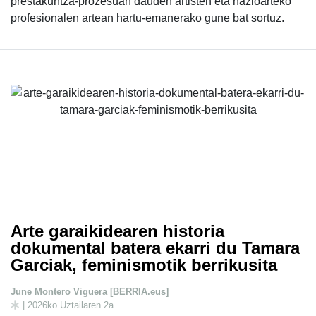
prestakuntza-prozesuan dauden artisten eta nazioarteko
profesionalen artean hartu-emanerako gune bat sortuz.
Arte garaikidearen historia
dokumental batera ekarri du Tamara
Garciak, feminismotik berrikusita
June Montero Viguera [BERRIA.eus]
| 2026ko Uztailaren 2a