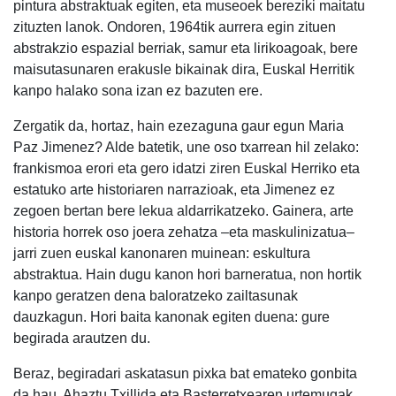
pintura abstraktuak egiten, eta museoek bereziki maitatu
zituzten lanok. Ondoren, 1964tik aurrera egin zituen
abstrakzio espazial berriak, samur eta lirikoagoak, bere
maisutasunaren erakusle bikainak dira, Euskal Herritik
kanpo halako sona izan ez bazuten ere.
Zergatik da, hortaz, hain ezezaguna gaur egun Maria
Paz Jimenez? Alde batetik, une oso txarrean hil zelako:
frankismoa erori eta gero idatzi ziren Euskal Herriko eta
estatuko arte historiaren narrazioak, eta Jimenez ez
zegoen bertan bere lekua aldarrikatzeko. Gainera, arte
historia horrek oso joera zehatza –eta maskulinizatua–
jarri zuen euskal kanonaren muinean: eskultura
abstraktua. Hain dugu kanon hori barneratua, non hortik
kanpo geratzen dena baloratzeko zailtasunak
dauzkagun. Hori baita kanonak egiten duena: gure
begirada arautzen du.
Beraz, begiradari askatasun pixka bat emateko gonbita
da hau. Ahaztu Txillida eta Basterretxearen urtemugak