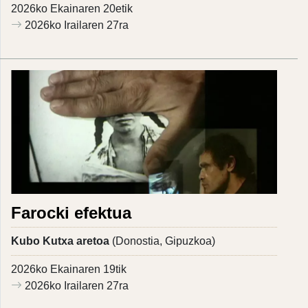
2026ko Ekainaren 20etik
2026ko Irailaren 27ra
Farocki efektua
Kubo Kutxa aretoa
(Donostia, Gipuzkoa)
2026ko Ekainaren 19tik
2026ko Irailaren 27ra