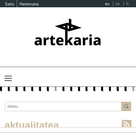
eu
es
fr
Sartu
Harremana
aktualitatea