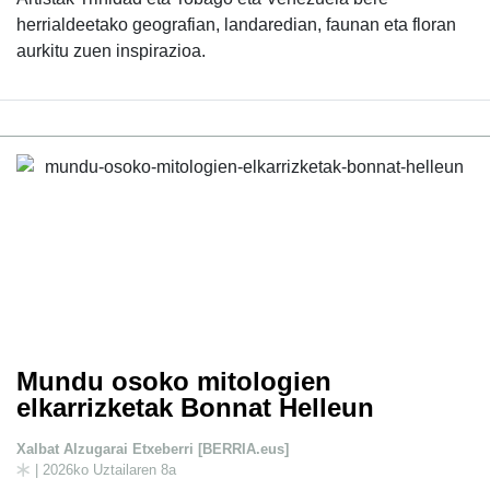
herrialdeetako geografian, landaredian, faunan eta floran
aurkitu zuen inspirazioa.
Mundu osoko mitologien
elkarrizketak Bonnat Helleun
Xalbat Alzugarai Etxeberri [BERRIA.eus]
| 2026ko Uztailaren 8a