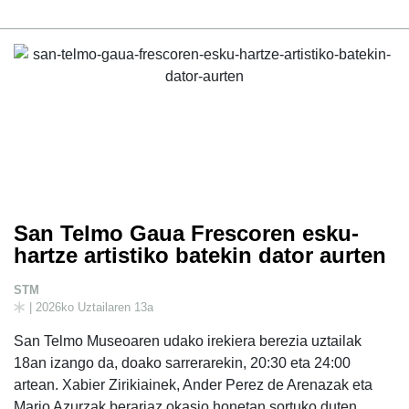
San Telmo Gaua Frescoren esku-
hartze artistiko batekin dator aurten
STM
| 2026ko Uztailaren 13a
San Telmo Museoaren udako irekiera berezia uztailak
18an izango da, doako sarrerarekin, 20:30 eta 24:00
artean. Xabier Zirikiainek, Ander Perez de Arenazak eta
Mario Azurzak berariaz okasio honetan sortuko duten