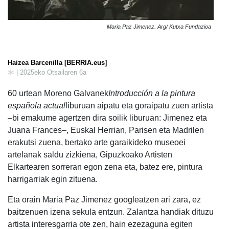
Maria Paz Jimenez. Arg/ Kutxa Fundazioa
Haizea Barcenilla [BERRIA.eus]
| 2025eko Otsailaren 6a
60 urtean Moreno Galvanek
Introducción a la pintura
española actual
liburuan aipatu eta goraipatu zuen artista
–bi emakume agertzen dira soilik liburuan: Jimenez eta
Juana Frances–, Euskal Herrian, Parisen eta Madrilen
erakutsi zuena, bertako arte garaikideko museoei
artelanak saldu zizkiena, Gipuzkoako Artisten
Elkartearen sorreran egon zena eta, batez ere, pintura
harrigarriak egin zituena.
Eta orain Maria Paz Jimenez googleatzen ari zara, ez
baitzenuen izena sekula entzun. Zalantza handiak dituzu
artista interesgarria ote zen, hain ezezaguna egiten