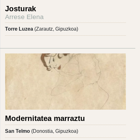
Josturak
Arrese Elena
Torre Luzea
(Zarautz, Gipuzkoa)
Modernitatea marraztu
San Telmo
(Donostia, Gipuzkoa)