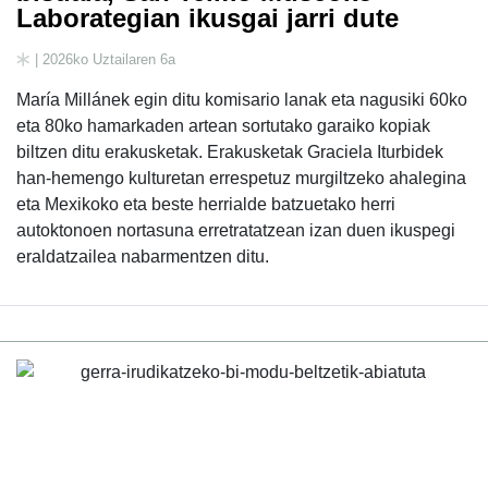
Laborategian ikusgai jarri dute
| 2026ko Uztailaren 6a
María Millánek egin ditu komisario lanak eta nagusiki 60ko
eta 80ko hamarkaden artean sortutako garaiko kopiak
biltzen ditu erakusketak. Erakusketak Graciela Iturbidek
han-hemengo kulturetan errespetuz murgiltzeko ahalegina
eta Mexikoko eta beste herrialde batzuetako herri
autoktonoen nortasuna erretratatzean izan duen ikuspegi
eraldatzailea nabarmentzen ditu.