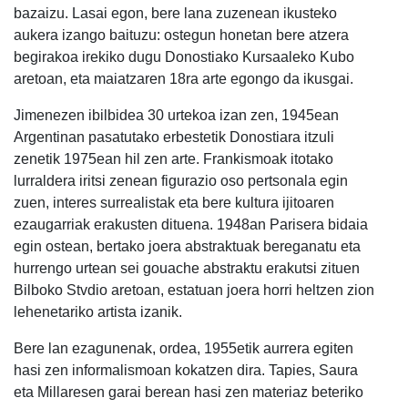
bazaizu. Lasai egon, bere lana zuzenean ikusteko
aukera izango baituzu: ostegun honetan bere atzera
begirakoa irekiko dugu Donostiako Kursaaleko Kubo
aretoan, eta maiatzaren 18ra arte egongo da ikusgai.
Jimenezen ibilbidea 30 urtekoa izan zen, 1945ean
Argentinan pasatutako erbestetik Donostiara itzuli
zenetik 1975ean hil zen arte. Frankismoak itotako
lurraldera iritsi zenean figurazio oso pertsonala egin
zuen, interes surrealistak eta bere kultura ijitoaren
ezaugarriak erakusten dituena. 1948an Parisera bidaia
egin ostean, bertako joera abstraktuak bereganatu eta
hurrengo urtean sei gouache abstraktu erakutsi zituen
Bilboko Stvdio aretoan, estatuan joera horri heltzen zion
lehenetariko artista izanik.
Bere lan ezagunenak, ordea, 1955etik aurrera egiten
hasi zen informalismoan kokatzen dira. Tapies, Saura
eta Millaresen garai berean hasi zen materiaz beteriko