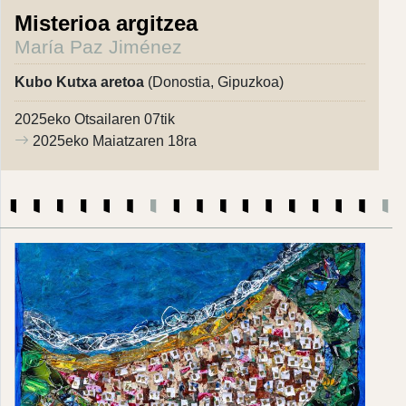
Misterioa argitzea
María Paz Jiménez
Kubo Kutxa aretoa
(Donostia, Gipuzkoa)
2025eko Otsailaren 07tik
2025eko Maiatzaren 18ra