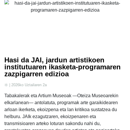
Hasi da JAI, jardun artistikoen
institutuaren ikasketa-programaren
zazpigarren edizioa
| 2026ko Uztailaren 2a
Tabakalerak eta Artium Museoak —Oteiza Museoarekin
elkarlanean— antolatuta, programak arte garaikidearen
arloan ikerketa, ekoizpena eta lan kritikoa sustatzea du
helburu. JAIk ezagutzaren, ekoizpenaren eta
transmisioaren arteko loturan sakondu nahi du,