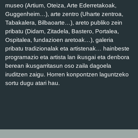
museo (Artium, Oteiza, Arte Ederretakoak,
Guggenheim…), arte zentro (Uharte zentroa,
Tabakalera, Bilbaoarte…), areto publiko zein
pribatu (Didam, Zitadela, Bastero, Portalea,
Ospitalea, fundazioen aretoak…), galeria
pribatu tradizionalak eta artistenak… hainbeste
programazio eta artista lan ikusgai eta denbora
berean ikusgarritasun oso zaila dagoela
iruditzen zaigu. Horren konpontzen laguntzeko
sortu dugu atari hau.