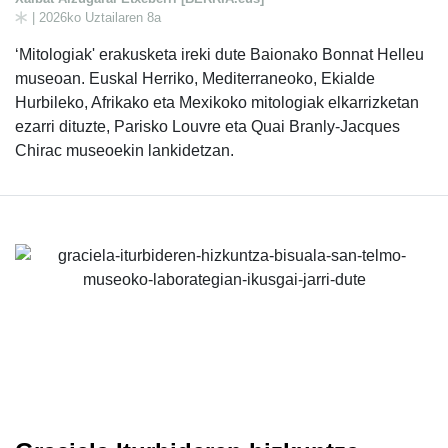
| 2026ko Uztailaren 8a
‘Mitologiak' erakusketa ireki dute Baionako Bonnat Helleu
museoan. Euskal Herriko, Mediterraneoko, Ekialde
Hurbileko, Afrikako eta Mexikoko mitologiak elkarrizketan
ezarri dituzte, Parisko Louvre eta Quai Branly-Jacques
Chirac museoekin lankidetzan.