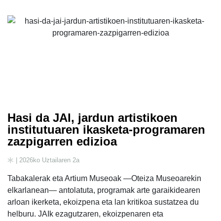
Hasi da JAI, jardun artistikoen
institutuaren ikasketa-programaren
zazpigarren edizioa
| 2026ko Uztailaren 2a
Tabakalerak eta Artium Museoak —Oteiza Museoarekin
elkarlanean— antolatuta, programak arte garaikidearen
arloan ikerketa, ekoizpena eta lan kritikoa sustatzea du
helburu. JAIk ezagutzaren, ekoizpenaren eta