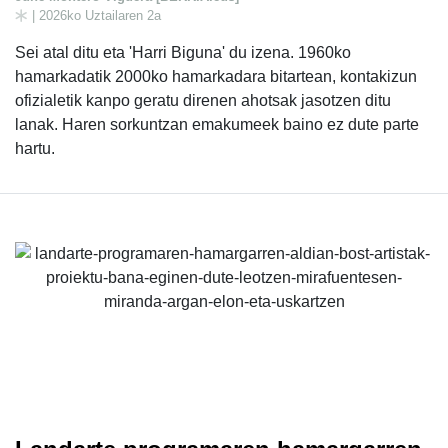
| 2026ko Uztailaren 2a
Sei atal ditu eta 'Harri Biguna' du izena. 1960ko
hamarkadatik 2000ko hamarkadara bitartean, kontakizun
ofizialetik kanpo geratu direnen ahotsak jasotzen ditu
lanak. Haren sorkuntzan emakumeek baino ez dute parte
hartu.