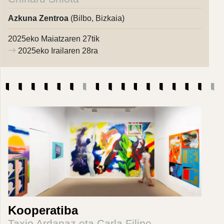
Azkuna Zentroa
(Bilbo, Bizkaia)
2025eko Maiatzaren 27tik
2025eko Irailaren 28ra
Kooperatiba
Taxio Ardanaz eta Carla Filipe