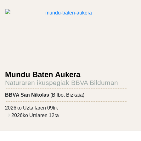
Mundu Baten Aukera
Naturaren ikuspegiak BBVA Bilduman
BBVA San Nikolas
(Bilbo, Bizkaia)
2026ko Uztailaren 09tik
2026ko Urriaren 12ra