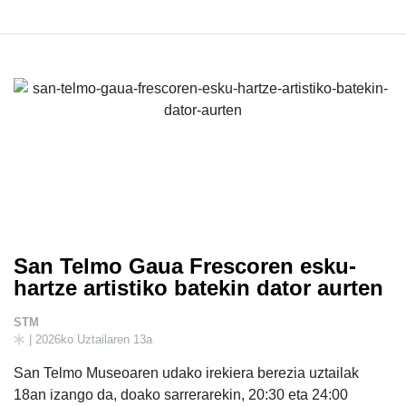
San Telmo Gaua Frescoren esku-
hartze artistiko batekin dator aurten
STM
| 2026ko Uztailaren 13a
San Telmo Museoaren udako irekiera berezia uztailak
18an izango da, doako sarrerarekin, 20:30 eta 24:00