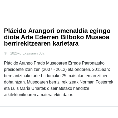
Plácido Arangori omenaldia egingo
diote Arte Ederren Bilboko Museoa
berrirekitzearen karietara
| 2026ko Ekainaren 30a
Plácido Arango Prado Museoaren Errege Patronatuko
presidente izan zen (2007 - 2012) eta ondoren, 2015ean;
bere antzinako arte-bildumako 25 maisulan eman zituen
dohaintzan. Museoaren berriz irekitzeak Norman Fosterrek
eta Luis María Uriartek diseinatutako handitze
arkitektonikoaren amaierarekin dator.