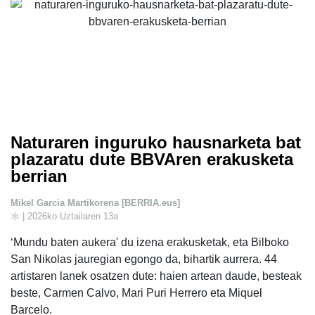
Naturaren inguruko hausnarketa bat
plazaratu dute BBVAren erakusketa
berrian
Mikel Garcia Martikorena [BERRIA.eus]
| 2026ko Uztailaren 13a
‘Mundu baten aukera' du izena erakusketak, eta Bilboko
San Nikolas jauregian egongo da, bihartik aurrera. 44
artistaren lanek osatzen dute: haien artean daude, besteak
beste, Carmen Calvo, Mari Puri Herrero eta Miquel
Barcelo.