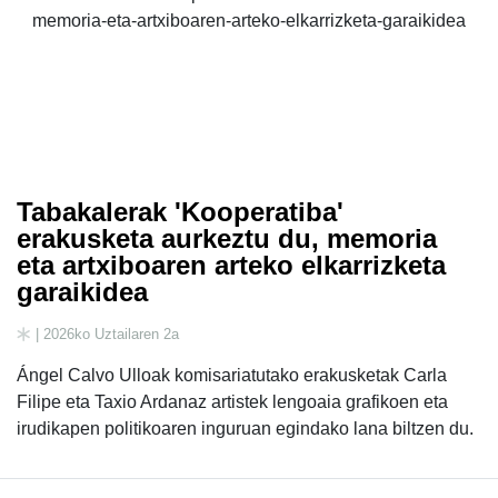
Tabakalerak 'Kooperatiba'
erakusketa aurkeztu du, memoria
eta artxiboaren arteko elkarrizketa
garaikidea
| 2026ko Uztailaren 2a
Ángel Calvo Ulloak komisariatutako erakusketak Carla
Filipe eta Taxio Ardanaz artistek lengoaia grafikoen eta
irudikapen politikoaren inguruan egindako lana biltzen du.