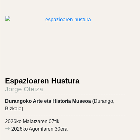
Espazioaren Hustura
Jorge Oteiza
Durangoko Arte eta Historia Museoa
(Durango,
Bizkaia)
2026ko Maiatzaren 07tik
2026ko Agorrilaren 30era