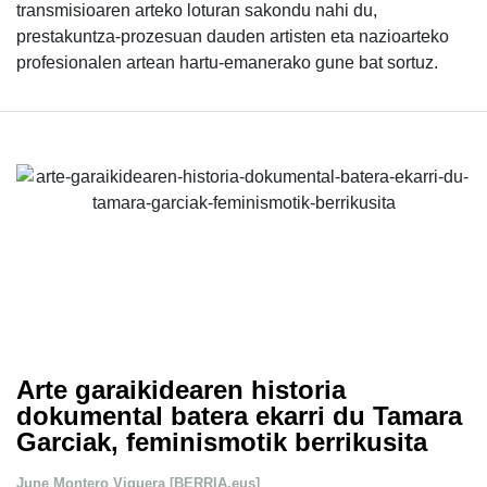
transmisioaren arteko loturan sakondu nahi du,
prestakuntza-prozesuan dauden artisten eta nazioarteko
profesionalen artean hartu-emanerako gune bat sortuz.
Arte garaikidearen historia
dokumental batera ekarri du Tamara
Garciak, feminismotik berrikusita
June Montero Viguera [BERRIA.eus]