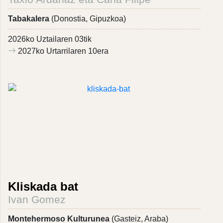
Tabakalera
(Donostia, Gipuzkoa)
2026ko Uztailaren 03tik
2027ko Urtarrilaren 10era
Kliskada bat
Ivan Gomez
Montehermoso Kulturunea
(Gasteiz, Araba)