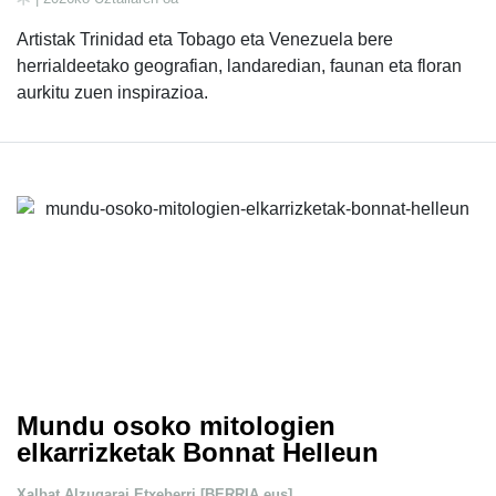
Artistak Trinidad eta Tobago eta Venezuela bere
herrialdeetako geografian, landaredian, faunan eta floran
aurkitu zuen inspirazioa.
Mundu osoko mitologien
elkarrizketak Bonnat Helleun
Xalbat Alzugarai Etxeberri [BERRIA.eus]