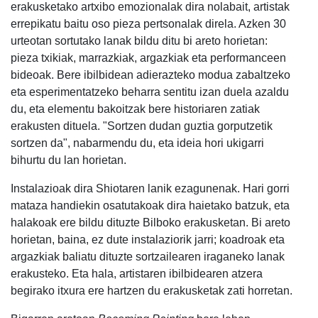
erakusketako artxibo emozionalak dira nolabait, artistak
errepikatu baitu oso pieza pertsonalak direla. Azken 30
urteotan sortutako lanak bildu ditu bi areto horietan:
pieza txikiak, marrazkiak, argazkiak eta performanceen
bideoak. Bere ibilbidean adierazteko modua zabaltzeko
eta esperimentatzeko beharra sentitu izan duela azaldu
du, eta elementu bakoitzak bere historiaren zatiak
erakusten dituela. "Sortzen dudan guztia gorputzetik
sortzen da", nabarmendu du, eta ideia hori ukigarri
bihurtu du lan horietan.
Instalazioak dira Shiotaren lanik ezagunenak. Hari gorri
mataza handiekin osatutakoak dira haietako batzuk, eta
halakoak ere bildu dituzte Bilboko erakusketan. Bi areto
horietan, baina, ez dute instalaziorik jarri; koadroak eta
argazkiak baliatu dituzte sortzailearen iraganeko lanak
erakusteko. Eta hala, artistaren ibilbidearen atzera
begirako itxura ere hartzen du erakusketak zati horretan.