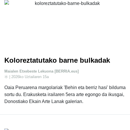
Koloreztatutako barne bulkadak
Maialen Etxebeste Lekuona [BERRIA.eus]
| 2026ko Uztailaren 15a
Oaia Peruarena margolariak 'Behin eta berriz hasi' bilduma
sortu du. Erakusketa irailaren 5era arte egongo da ikusgai,
Donostiako Ekain Arte Lanak galerian.