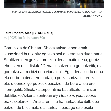
'Internal Line' instalazioa, Azkuna zentroko atrioan ikusgai. OSKAR MATXIN
EDESA / FOKU
Leire Rodero Ares [BERRIA.eus]
| 2025eko Maiatzaren 30a
Gorri bizia da Chiharu Shiota artista japoniarrak
ikusezinari buruz hitz egiteko beti aukeratzen duen haria.
Sentitzen den guztia, oroitzen dena, maite dena, gorriz
ehuntzen du artistak. "Dena pasatzen da gorputzetik, eta
gorputza arima bizi den etxea da". Egin dena, sortu dena
eta norbera dena ere bada gorputza sortzailearentzat,
eta, dioenez, gorputzetik pasatzen da bere artea ere.
Horregatik, Shiotak aterpe intimo bat altxatu nahi izan
duBilboko Azkuna zentroan
My House is your House
erakusketarekin. Artistaren hiru hamarkadako ibilbidea
batzen du bildumak, eta, tartean, badago espresuki