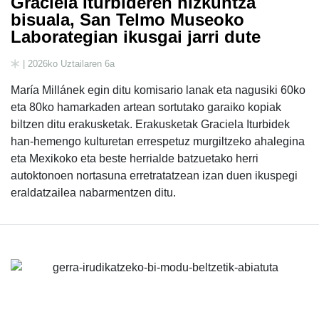
Graciela Iturbideren hizkuntza
bisuala, San Telmo Museoko
Laborategian ikusgai jarri dute
| 2026ko Uztailaren 6a
María Millánek egin ditu komisario lanak eta nagusiki 60ko
eta 80ko hamarkaden artean sortutako garaiko kopiak
biltzen ditu erakusketak. Erakusketak Graciela Iturbidek
han-hemengo kulturetan errespetuz murgiltzeko ahalegina
eta Mexikoko eta beste herrialde batzuetako herri
autoktonoen nortasuna erretratatzean izan duen ikuspegi
eraldatzailea nabarmentzen ditu.