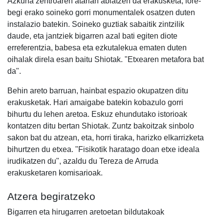
Azkuna zentroaren atarian abiatzen da erakusketa, lore-
begi erako soineko gorri monumentalek osatzen duten
instalazio batekin. Soineko guztiak sabaitik zintzilik
daude, eta jantziek bigarren azal bati egiten diote
erreferentzia, babesa eta ezkutalekua ematen duten
oihalak direla esan baitu Shiotak. "Etxearen metafora bat
da".
Behin areto barruan, hainbat espazio okupatzen ditu
erakusketak. Hari amaigabe batekin kobazulo gorri
bihurtu du lehen aretoa. Eskuz ehundutako istorioak
kontatzen ditu bertan Shiotak. Zuntz bakoitzak sinbolo
sakon bat du atzean, eta, horri tiraka, harizko elkarrizketa
bihurtzen du etxea. "Fisikotik haratago doan etxe ideala
irudikatzen du", azaldu du Tereza de Arruda
erakusketaren komisarioak.
Atzera begiratzeko
Bigarren eta hirugarren aretoetan bildutakoak