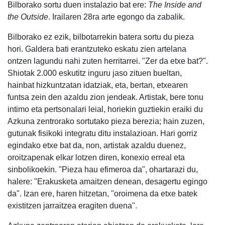
Bilborako sortu duen instalazio bat ere:
The Inside and
the Outside
. Irailaren 28ra arte egongo da zabalik.
Bilborako ez ezik, bilbotarrekin batera sortu du pieza
hori. Galdera bati erantzuteko eskatu zien artelana
ontzen lagundu nahi zuten herritarrei. "Zer da etxe bat?".
Shiotak 2.000 eskutitz inguru jaso zituen bueltan,
hainbat hizkuntzatan idatziak, eta, bertan, etxearen
funtsa zein den azaldu zion jendeak. Artistak, bere tonu
intimo eta pertsonalari leial, horiekin guztiekin eraiki du
Azkuna zentrorako sortutako pieza berezia; hain zuzen,
gutunak fisikoki integratu ditu instalazioan. Hari gorriz
egindako etxe bat da, non, artistak azaldu duenez,
oroitzapenak elkar lotzen diren, konexio erreal eta
sinbolikoekin. "Pieza hau efimeroa da", ohartarazi du,
halere: "Erakusketa amaitzen denean, desagertu egingo
da". Izan ere, haren hitzetan, "oroimena da etxe batek
existitzen jarraitzea eragiten duena".