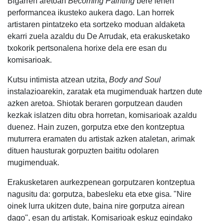
Bigarren aretoan
Becoming Painting
bere lehen
performancea ikusteko aukera dago. Lan horrek
artistaren pintatzeko eta sortzeko moduan aldaketa
ekarri zuela azaldu du De Arrudak, eta erakusketako
txokorik pertsonalena horixe dela ere esan du
komisarioak.
Kutsu intimista atzean utzita,
Body and Soul
instalazioarekin, zaratak eta mugimenduak hartzen dute
azken aretoa. Shiotak beraren gorputzean dauden
kezkak islatzen ditu obra horretan, komisarioak azaldu
duenez. Hain zuzen, gorputza etxe den kontzeptua
muturrera eramaten du artistak azken ataletan, arimak
dituen hausturak gorpuzten baititu odolaren
mugimenduak.
Erakusketaren aurkezpenean gorputzaren kontzeptua
nagusitu da: gorputza, babesleku eta etxe gisa. "Nire
oinek lurra ukitzen dute, baina nire gorputza airean
dago", esan du artistak. Komisarioak eskuz egindako