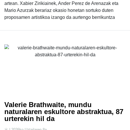
artean. Xabier Zirikiainek, Ander Perez de Arenazak eta
Mario Azurzak berariaz okasio honetan sortuko duten
proposamen artistikoa izango da aurtengo berrikuntza
Valerie Brathwaite, mundu
naturalaren eskultore abstraktua, 87
urterekin hil da
| 2026ko Uztailaren 8a