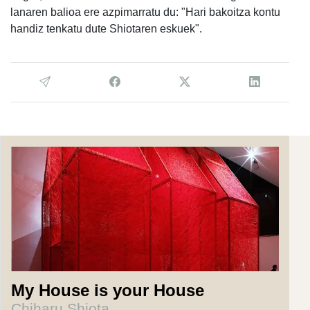
lanaren balioa ere azpimarratu du: "Hari bakoitza kontu
handiz tenkatu dute Shiotaren eskuek".
My House is your House
Chiharu Shiota