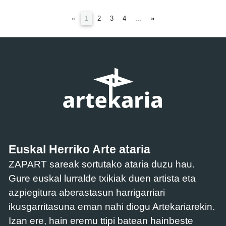
(current)
«
1
2
3
4
...
»
Euskal Herriko Arte ataria
ZAPART sareak sortutako ataria duzu hau.
Gure euskal lurralde txikiak duen artista eta
azpiegitura aberastasun harrigarriari
ikusgarritasuna eman nahi diogu Artekariarekin.
Izan ere, hain eremu ttipi batean hainbeste