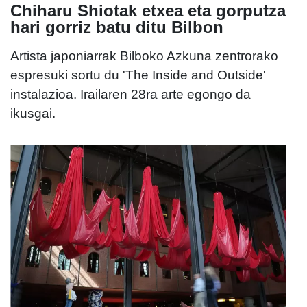
Chiharu Shiotak etxea eta gorputza
hari gorriz batu ditu Bilbon
Artista japoniarrak Bilboko Azkuna zentrorako
espresuki sortu du 'The Inside and Outside'
instalazioa. Irailaren 28ra arte egongo da
ikusgai.