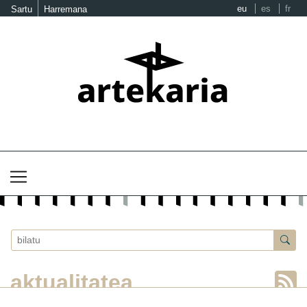
eu
es
fr
Sartu
Harremana
aktualitatea