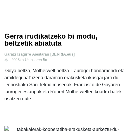
Gerra irudikatzeko bi modu,
beltzetik abiatuta
Garazi Izagirre Aiestaran [BERRIA.eus]
| 2026ko Uztailaren 5a
'Goya beltza, Motherwell beltza. Laurogei hondamendi eta
amildegi bat' izena daraman erakusketa ikusgai jarri du
Donostiako San Telmo museoak. Francisco de Goyaren
laurogei estanpak eta Robert Motherwellen koadro batek
osatzen dute.