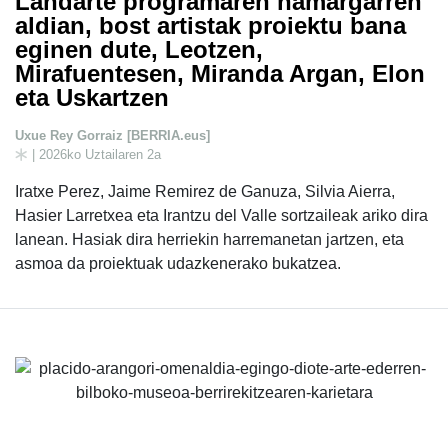
Landarte programaren hamargarren
aldian, bost artistak proiektu bana
eginen dute, Leotzen,
Mirafuentesen, Miranda Argan, Elon
eta Uskartzen
Uxue Rey Gorraiz [BERRIA.eus]
| 2026ko Uztailaren 2a
Iratxe Perez, Jaime Remirez de Ganuza, Silvia Aierra,
Hasier Larretxea eta Irantzu del Valle sortzaileak ariko dira
lanean. Hasiak dira herriekin harremanetan jartzen, eta
asmoa da proiektuak udazkenerako bukatzea.